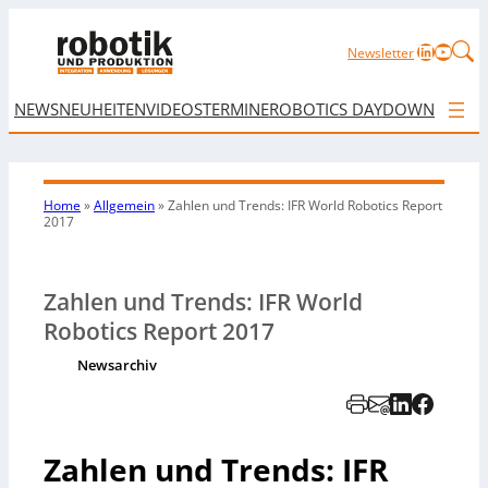
LinkedIn
YouTu
Newsletter
NEWS
NEUHEITEN
VIDEOS
TERMINE
ROBOTICS DAY
DOWNLOAD
Home
»
Allgemein
»
Zahlen und Trends: IFR World Robotics Report
2017
Zahlen und Trends: IFR World
Robotics Report 2017
Newsarchiv
Zahlen und Trends: IFR