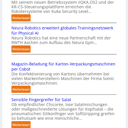
Mit seinem neuen Betriebssystem iiQKA.OS2 und der
KR-C5-Steuerungsplattform erreichen die
Robotersysteme von Kuka Security Level…
:
Weiterlesen
K
Neura Robotics erweitert globales Trainingsnetzwerk
u
für Physical AI
k
Neura Robotics hat eine neue Partnerschaft mit der
a
RWTH Aachen zum Aufbau des Neura Gym…
e
:
Weiterlesen
r
N
h
e
ä
Magazin-Beladung für Karton-Verpackungsmaschinen
u
l
per Cobot
r
t
Die Konfektionierung von Kartons übernehmen bei
a
S
vielen Markenherstellern Maschinen der Firma Somic
R
Verpackungsmaschinen.
e
o
c
:
Weiterlesen
b
u
M
o
r
Sensible Fingergreifer für Salat
a
t
Ob empfindlicher Chicorée, lose Salatmischungen
i
g
i
oder maßgeschneiderte Lösungen für Kopfsalat – die
t
a
pneumatischen Silikonfinger von SoftGripping greifen
c
y
z
so behutsam wie eine menschliche…
s
-
i
:
Weiterlesen
e
L
n