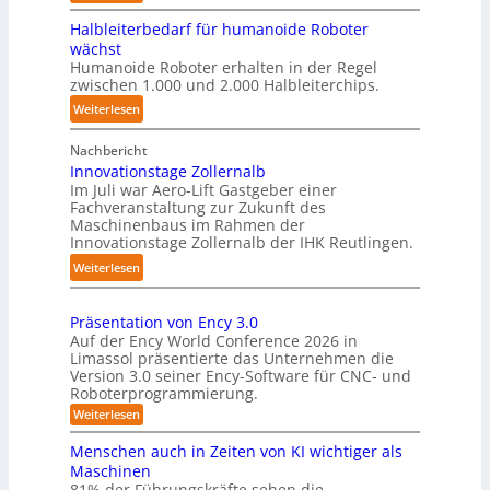
e
S
s
Halbleiterbedarf für humanoide Roboter
h
3
wächst
u
D
Humanoide Roboter erhalten in der Regel
t
zwischen 1.000 und 2.000 Halbleiterchips.
-
t
S
:
Weiterlesen
l
t
H
e
e
Nachbericht
a
-
r
Innovationstage Zollernalb
l
S
e
Im Juli war Aero-Lift Gastgeber einer
b
y
Fachveranstaltung zur Zukunft des
o
l
s
Maschinenbaus im Rahmen der
-
e
t
Innovationstage Zollernalb der IHK Reutlingen.
K
i
e
:
Weiterlesen
a
t
m
I
m
e
f
n
e
r
Präsentation von Ency 3.0
ü
n
r
b
Auf der Ency World Conference 2026 in
r
o
a
Limassol präsentierte das Unternehmen die
e
R
v
Version 3.0 seiner Ency-Software für CNC- und
s
d
e
Roboterprogrammierung.
a
y
a
i
t
:
Weiterlesen
s
r
n
P
i
t
f
r
r
Menschen auch in Zeiten von KI wichtiger als
o
e
ä
f
ä
Maschinen
n
s
m
ü
81% der Führungskräfte sehen die
u
e