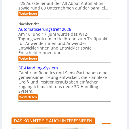
g
S
z
225 Aussteller auf der All About Automation
e
c
r
t
n
h
i
sowie rund 60 Unternehmen auf der parallel…
a
e
s
t
t
e
:
Weiterlesen
u
o
i
i
A
e
r
r
g
o
A
r
e
e
Nachbericht
t
n
A
u
n
r
e
Automatisierungstreff 2026
Z
n
a
n
ü
Am 16. und 17. Juni wurde das WTZ-
g
l
r
f
Tagungszentrum in Heilbronn zum Treffpunkt
s
i
ü
für Anwenderinnen und Anwender,
M
c
r
a
Entwicklerinnen und Entwickler sowie
h
h
s
Entscheiderinnen und…
:
u
c
T
m
:
Weiterlesen
h
r
a
A
i
e
n
u
3D-Handling-System
n
f
o
t
e
Cambrian Robotics und SensoPart haben eine
f
i
o
n
gemeinsame Lösung entwickelt, die komplexe
p
d
m
Greif- und Positionieraufgaben einfacher
u
e
a
n
zugänglich macht: das neue 3D-Handling-
R
t
k
o
i
System.
t
b
s
:
Weiterlesen
f
o
i
3
ü
t
e
D
r
e
r
-
p
r
u
H
r
n
a
a
g
DAS KÖNNTE SIE AUCH INTERESSIEREN
n
x
s
d
i
t
l