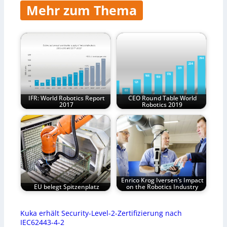
Mehr zum Thema
IFR: World Robotics Report
CEO Round Table World
2017
Robotics 2019
Enrico Krog Iversen’s Impact
EU belegt Spitzenplatz
on the Robotics Industry
Kuka erhält Security-Level-2-Zertifizierung nach
IEC62443-4-2