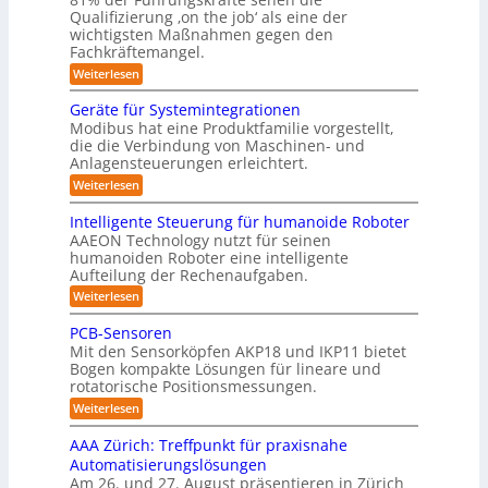
s
f
r
Qualifizierung ‚on the job‘ als eine der
n
m
t
ü
t
wichtigsten Maßnahmen gegen den
h
e
a
a
Fachkräftemangel.
r
u
b
t
g
R
:
Weiterlesen
m
i
i
M
e
o
o
a
s
e
n
Geräte für Systemintegrationen
Z
b
n
n
I
v
Modibus hat eine Produktfamilie vorgestellt,
o
s
o
o
o
S
die die Verbindung von Maschinen- und
c
l
n
t
i
Anlagensteuerungen erleichtert.
O
h
E
l
i
d
e
n
:
-
Weiterlesen
e
n
k
c
G
e
K
a
r
y
e
u
Intelligente Steuerung für humanoide Roboter
R
u
l
3
r
n
n
AAEON Technology nutzt für seinen
c
o
.
ä
a
a
h
humanoiden Roboter eine intelligente
d
0
t
b
s
i
Aufteilung der Rechenaufgaben.
l
e
L
o
n
s
f
b
:
Weiterlesen
o
Z
t
ü
e
I
e
g
r
e
n
5
PCB-Sensoren
i
S
i
t
r
t
z
Mit den Sensorköpfen AKP18 und IKP11 bietet
y
e
s
e
w
s
Bogen kompakte Lösungen für lineare und
e
l
n
t
t
rotatorische Positionsmessungen.
ä
l
r
v
e
i
i
c
:
o
Weiterlesen
t
m
g
P
n
k
h
i
i
e
C
K
AAA Zürich: Treffpunkt für praxisnahe
n
n
s
B
f
I
t
Automatisierungslösungen
t
-
t
w
e
i
e
Am 26. und 27. August präsentieren in Zürich
S
i