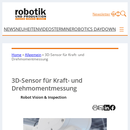
LinkedIn
YouTu
Newsletter
NEWS
NEUHEITEN
VIDEOS
TERMINE
ROBOTICS DAY
DOWNLOAD
Home
»
Allgemein
»
3D-Sensor für Kraft- und
Drehmomentmessung
3D-Sensor für Kraft- und
Drehmomentmessung
Robot Vision & Inspection