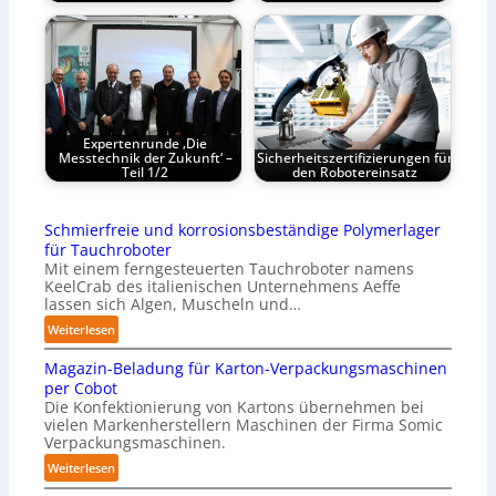
Expertenrunde ‚Die
Messtechnik der Zukunft‘ –
Sicherheitszertifizierungen für
Teil 1/2
den Robotereinsatz
Schmierfreie und korrosionsbeständige Polymerlager
für Tauchroboter
Mit einem ferngesteuerten Tauchroboter namens
KeelCrab des italienischen Unternehmens Aeffe
lassen sich Algen, Muscheln und…
:
Weiterlesen
S
Magazin-Beladung für Karton-Verpackungsmaschinen
c
per Cobot
h
Die Konfektionierung von Kartons übernehmen bei
m
vielen Markenherstellern Maschinen der Firma Somic
i
Verpackungsmaschinen.
e
:
Weiterlesen
r
M