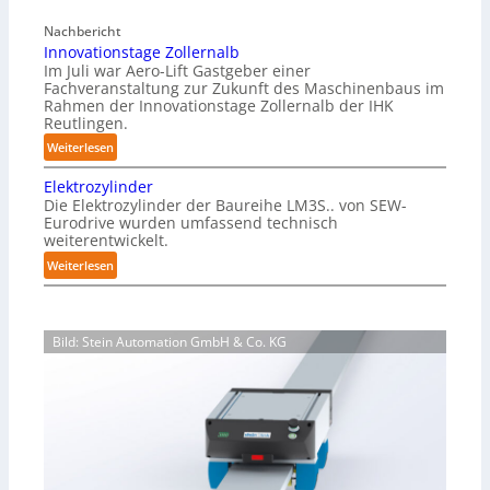
f
a
r
Nachbericht
g
e
Innovationstage Zollernalb
a
i
Im Juli war Aero-Lift Gastgeber einer
z
e
Fachveranstaltung zur Zukunft des Maschinenbaus im
i
Rahmen der Innovationstage Zollernalb der IHK
u
n
Reutlingen.
n
-
d
:
Weiterlesen
B
k
I
e
Elektrozylinder
o
n
l
Die Elektrozylinder der Baureihe LM3S.. von SEW-
r
n
a
Eurodrive wurden umfassend technisch
r
o
weiterentwickelt.
d
o
v
u
:
Weiterlesen
s
a
n
E
i
t
g
l
o
i
f
e
n
o
Bild: Stein Automation GmbH & Co. KG
ü
k
s
n
r
t
b
s
K
r
e
t
a
o
s
a
r
z
t
g
t
y
ä
e
o
l
n
Z