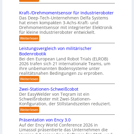
l
p
K
s
i
r
o
t
n
Kraft-/Drehmomentsensor für Industrieroboter
a
m
r
Das Deep-Tech-Unternehmen Delfa Systems
g
x
p
e
hat einen kompakten 3-Achs-Kraft- und
-
i
a
Drehmomentsensor mit integrierter Elektronik
f
S
s
für kleine Industrieroboter entwickelt.
k
f
y
n
t
:
Weiterlesen
2
s
a
K
e
0
r
t
h
Leistungsvergleich von militärischer
s
2
a
e
Bodenrobotik
e
3
f
6
m
Bei den European Land Robot Trials (ELROB)
t
A
D
2026 trafen sich 21 internationale Teams, um
-
u
-
/
ihre unbemannten Bodensysteme unter
t
D
S
realitätsnahen Bedingungen zu erproben.
r
o
t
:
Weiterlesen
e
m
L
e
h
e
a
m
Zwei-Stationen-Schweißcobot
r
i
o
t
Der EasyWelder von Teqram ist ein
e
s
m
Schweißroboter mit Zwei-Stationen-
i
t
o
e
Konfiguration, der Stillstandszeiten reduziert.
u
s
n
-
n
t
:
Weiterlesen
i
K
g
s
Z
e
s
a
e
w
Präsentation von Ency 3.0
v
r
n
e
m
Auf der Ency World Conference 2026 in
e
s
i
u
e
r
Limassol präsentierte das Unternehmen die
o
-
n
g