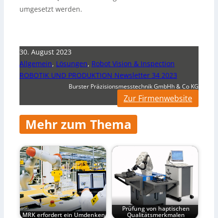
umgesetzt werden.
30. August 2023
Allgemein
,
Lösungen
,
Robot Vision & Inspection
ROBOTIK UND PRODUKTION Newsletter 34 2023
Burster Präzisionsmesstechnik GmbHh & Co KG
Zur Firmenwebsite
Mehr zum Thema
Prüfung von haptischen
MRK erfordert ein Umdenken
Qualitätsmerkmalen