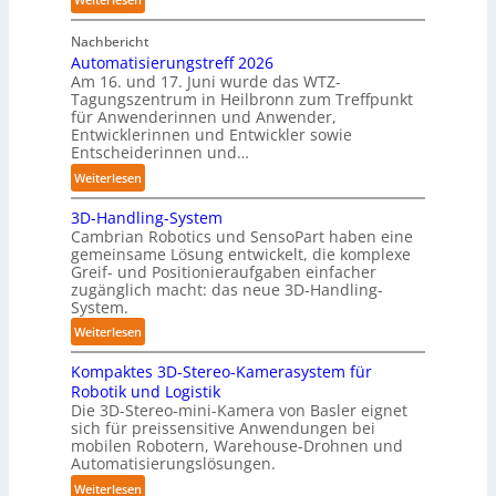
r
r
A
C
o
Nachbericht
A
o
b
Automatisierungstreff 2026
A
b
Am 16. und 17. Juni wurde das WTZ-
o
Z
o
Tagungszentrum in Heilbronn zum Treffpunkt
t
ü
t
für Anwenderinnen und Anwender,
e
r
Entwicklerinnen und Entwickler sowie
r
i
Entscheiderinnen und…
c
:
Weiterlesen
h
A
:
3D-Handling-System
u
T
Cambrian Robotics und SensoPart haben eine
t
r
gemeinsame Lösung entwickelt, die komplexe
o
Greif- und Positionieraufgaben einfacher
e
m
zugänglich macht: das neue 3D-Handling-
f
a
System.
f
t
:
Weiterlesen
p
i
3
u
s
Kompaktes 3D-Stereo-Kamerasystem für
D
n
i
Robotik und Logistik
-
k
e
Die 3D-Stereo-mini-Kamera von Basler eignet
H
t
sich für preissensitive Anwendungen bei
r
a
f
mobilen Robotern, Warehouse-Drohnen und
u
n
Automatisierungslösungen.
ü
n
d
r
:
Weiterlesen
g