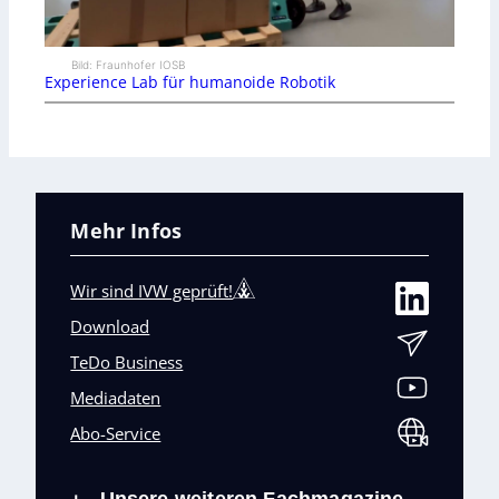
Bild: Fraunhofer IOSB
Experience Lab für humanoide Robotik
Mehr Infos
Wir sind IVW geprüft!
Download
TeDo Business
Mediadaten
Abo-Service