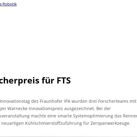
e Robotik
cherpreis für FTS
 Innovationstag des Fraunhofer IPA wurden drei Forscherteams mi
gen Warnecke Innovationspreis ausgezeichnet. Bei der
sveranstaltung machte eine smarte Systemoptimierung das Rennen
r neuartigen Kühlschmierstoffzuführung für Zerspanwerkzeuge.