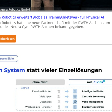
r
i
 Neura Robotics GmbH
t
 Robotics erweitert globales Trainingsnetzwerk für Physical AI
y
 Robotics hat eine neue Partnerschaft mit der RWTH Aachen zum
-
u des Neura Gym RWTH Aachen bekanntgegeben.
L
e
v
:
eiterlesen
e
N
l
e
-
u
2
r
-
a
Z
R
e
o
r
b
t
o
i
t
f
i
i
c
z
s
i
e