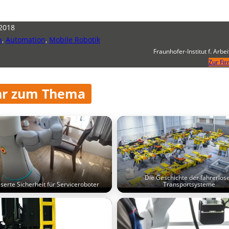
 2018
n
,
Automation
,
Mobile Robotik
Fraunhofer-Institut f. Arbei
Zur Fi
r zum Thema
Die Geschichte der fahrerlos
serte Sicherheit für Serviceroboter
Transportsysteme