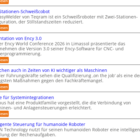
D
:
lesen
e
0
L
e
-
m
e
2
Stationen-Schweißcobot
-
S
i
asyWelder von Teqram ist ein Schweißroboter mit Zwei-Stationen-
6
S
s
t
uration, der Stillstandszeiten reduziert.
t
y
e
u
:
lesen
s
r
n
Z
t
g
e
w
ntation von Ency 3.0
s
e
e
o
er Ency World Conference 2026 in Limassol präsentierte das
v
i
m
-
nehmen die Version 3.0 seiner Ency-Software für CNC- und
e
-
f
r
erprogrammierung.
K
S
g
t
ü
:
a
lesen
l
a
P
r
m
e
t
r
hen auch in Zeiten von KI wichtiger als Maschinen
R
i
i
e
ä
c
er Führungskräfte sehen die Qualifizierung ‚on the job‘ als eine de
o
e
s
r
h
n
igsten Maßnahmen gegen den Fachkräftemangel.
e
i
a
v
e
n
:
lesen
o
n
n
s
t
M
n
-
r
a
e
y
e für Systemintegrationen
m
S
t
n
ä
i
s
c
us hat eine Produktfamilie vorgestellt, die die Verbindung von
i
s
l
u
h
inen- und Anlagensteuerungen erleichtert.
t
o
c
i
w
m
n
h
e
:
lesen
t
e
v
e
G
e
ä
m
i
o
n
e
r
ligente Steuerung für humanoide Roboter
ß
b
f
n
a
r
i
c
 Technology nutzt für seinen humanoiden Roboter eine intelligen
E
i
u
ü
ä
s
o
n
ilung der Rechenaufgaben.
c
t
s
c
r
b
c
h
e