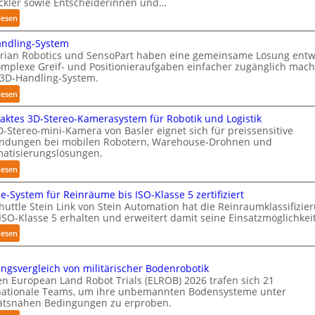
ckler sowie Entscheiderinnen und…
r
:
lesen
T
A
a
ndling-System
u
u
ian Robotics und SensoPart haben eine gemeinsame Lösung entwi
t
c
omplexe Greif- und Positionieraufgaben einfacher zugänglich mach
o
3D-Handling-System.
h
m
r
:
lesen
a
o
3
t
ktes 3D-Stereo-Kamerasystem für Robotik und Logistik
b
D
i
D-Stereo-mini-Kamera von Basler eignet sich für preissensitive
o
-
s
dungen bei mobilen Robotern, Warehouse-Drohnen und
t
H
i
atisierungslösungen.
e
a
e
:
lesen
r
n
r
K
d
u
le-System für Reinräume bis ISO-Klasse 5 zertifiziert
o
l
n
huttle Stein Link von Stein Automation hat die Reinraumklassifizie
m
i
ISO-Klasse 5 erhalten und erweitert damit seine Einsatzmöglichkei
g
p
n
s
:
lesen
a
g
t
S
k
-
r
h
t
S
ungsvergleich von militärischer Bodenrobotik
e
u
e
en European Land Robot Trials (ELROB) 2026 trafen sich 21
y
f
t
s
nationale Teams, um ihre unbemannten Bodensysteme unter
s
f
t
tätsnahen Bedingungen zu erproben.
3
t
2
l