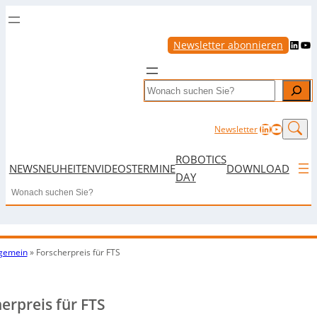
LinkedIn
YouTube
Newsletter abonnieren
Search
LinkedIn
YouTub
Newsletter
ROBOTICS
NEWS
NEUHEITEN
VIDEOS
TERMINE
DOWNLOAD
DAY
Search
lgemein
»
Forscherpreis für FTS
erpreis für FTS