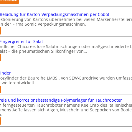
n
K
P
ü
Beladung für Karton-Verpackungsmaschinen per Cobot
h
n
ektionierung von Kartons übernehmen bei vielen Markenhersteller
n der Firma Somic Verpackungsmaschinen.
y
s
s
t
:
n
i
M
l
Fingergreifer für Salat
a
c
i
ndlicher Chicorée, lose Salatmischungen oder maßgeschneiderte 
g
a
c
alat – die pneumatischen Silikonfinger von…
a
l
h
:
n
z
A
e
S
i
I
I
e
n
linder
a
n
n
-
trozylinder der Baureihe LM3S.. von SEW-Eurodrive wurden umfass
u
t
s
B
 weiterentwickelt.
i
f
e
e
:
n
b
d
l
l
E
l
a
i
l
reie und korrosionsbeständige Polymerlager für Tauchroboter
l
e
d
e
i
m ferngesteuerten Tauchroboter namens KeelCrab des italienische
e
F
u
mens Aeffe lassen sich Algen, Muscheln und Seepocken von Boot
F
g
k
i
n.
n
e
e
t
n
g
:
n
r
r
n
g
f
S
o
t
z
e
ü
c