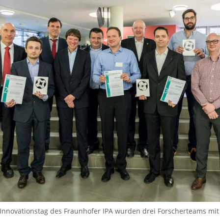
 Innovationstag des Fraunhofer IPA wurden drei Forscherteams mi