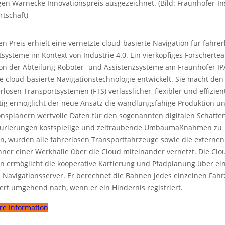
en Warnecke Innovationspreis ausgezeichnet. (Bild: Fraunhofer-Inst
rtschaft)
en Preis erhielt eine vernetzte cloud-basierte Navigation für fahrer
systeme im Kontext von Industrie 4.0. Ein vierköpfiges Forschert
von der Abteilung Roboter- und Assistenzsysteme am Fraunhofer IP
e cloud-basierte Navigationstechnologie entwickelt. Sie macht den
rlosen Transportsystemen (FTS) verlässlicher, flexibler und effizien
tig ermöglicht der neue Ansatz die wandlungsfähige Produktion und
nsplanern wertvolle Daten für den sogenannten digitalen Schatte
urierungen kostspielige und zeitraubende Umbaumaßnahmen zu
n, wurden alle fahrerlosen Transportfahrzeuge sowie die externen
ner einer Werkhalle über die Cloud miteinander vernetzt. Die Clo
on ermöglicht die kooperative Kartierung und Pfadplanung über ei
 Navigationsserver. Er berechnet die Bahnen jedes einzelnen Fah
rt umgehend nach, wenn er ein Hindernis registriert.
re Information