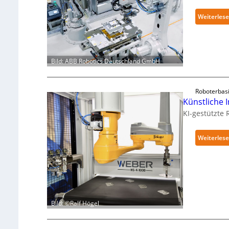
Weiterles
Bild: ABB Robotics Deutschland GmbH
Roboterbas
Künstliche I
KI-gestützte
Weiterles
Bild: ©Ralf Högel