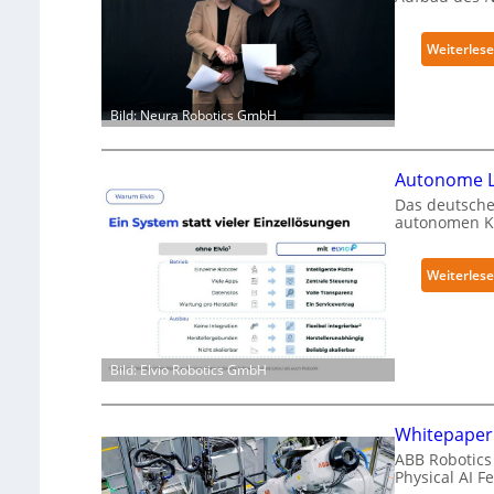
Weiterles
Bild: Neura Robotics GmbH
Autonome L
Das deutsche
autonomen Kr
Weiterles
Bild: Elvio Robotics GmbH
Whitepaper 
ABB Robotics 
Physical AI 