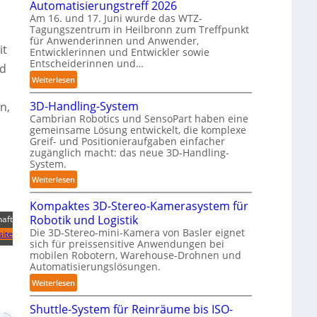
Automatisierungstreff 2026
n
o
Am 16. und 17. Juni wurde das WTZ-
d
b
Tagungszentrum in Heilbronn zum Treffpunkt
i
für Anwenderinnen und Anwender,
o
it
g
Entwicklerinnen und Entwickler sowie
t
e
Entscheiderinnen und…
nd
P
:
Weiterlesen
o
A
l
3D-Handling-System
n,
u
y
Cambrian Robotics und SensoPart haben eine
t
m
gemeinsame Lösung entwickelt, die komplexe
o
Greif- und Positionieraufgaben einfacher
e
m
zugänglich macht: das neue 3D-Handling-
r
a
System.
l
t
:
Weiterlesen
a
i
3
g
s
Kompaktes 3D-Stereo-Kamerasystem für
D
e
i
Robotik und Logistik
haft
-
r
e
Die 3D-Stereo-mini-Kamera von Basler eignet
H
ite
f
r
sich für preissensitive Anwendungen bei
a
ü
u
mobilen Robotern, Warehouse-Drohnen und
n
r
Automatisierungslösungen.
n
d
T
g
:
Weiterlesen
l
a
s
K
i
u
Shuttle-System für Reinräume bis ISO-
t
o
n
c