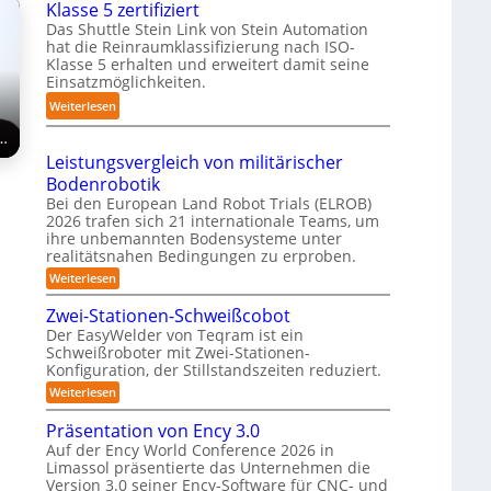
Klasse 5 zertifiziert
r
m
g
h
Das Shuttle Stein Link von Stein Automation
e
p
-
r
hat die Reinraumklassifizierung nach ISO-
f
a
S
Klasse 5 erhalten und erweitert damit seine
o
f
k
y
Einsatzmöglichkeiten.
b
2
t
s
o
:
Weiterlesen
0
e
t
t
S
2
s
r…
e
e
h
6
3
Leistungsvergleich von militärischer
m
r
u
D
Bodenrobotik
t
-
Bei den European Land Robot Trials (ELROB)
t
S
2026 trafen sich 21 internationale Teams, um
l
ihre unbemannten Bodensysteme unter
t
e
realitätsnahen Bedingungen zu erproben.
e
-
:
Weiterlesen
r
L
S
e
e
Zwei-Stationen-Schweißcobot
y
o
i
Der EasyWelder von Teqram ist ein
s
s
-
Schweißroboter mit Zwei-Stationen-
t
t
K
Konfiguration, der Stillstandszeiten reduziert.
u
e
a
n
:
Weiterlesen
m
g
m
Z
s
f
w
e
Präsentation von Ency 3.0
v
e
ü
e
r
Auf der Ency World Conference 2026 in
i
r
r
Limassol präsentierte das Unternehmen die
a
-
g
R
Version 3.0 seiner Ency-Software für CNC- und
S
s