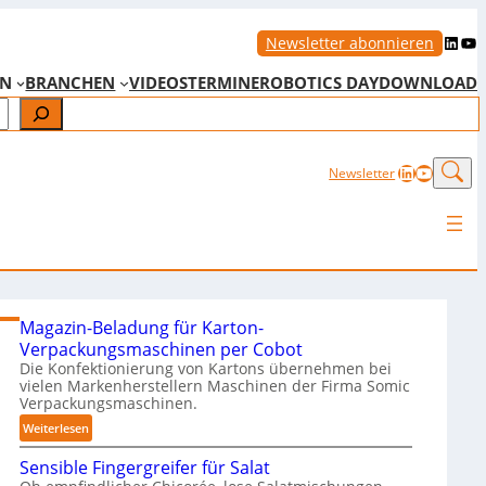
LinkedIn
YouTube
Newsletter abonnieren
EN
BRANCHEN
VIDEOS
TERMINE
ROBOTICS DAY
DOWNLOAD
LinkedIn
YouTub
Newsletter
Magazin-Beladung für Karton-
Verpackungsmaschinen per Cobot
Die Konfektionierung von Kartons übernehmen bei
vielen Markenherstellern Maschinen der Firma Somic
Verpackungsmaschinen.
:
Weiterlesen
M
Sensible Fingergreifer für Salat
a