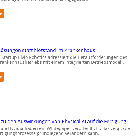
h
ä
:
en
l
N
t
e
S
u
e
r
c
a
ösungen statt Notstand im Krankenhaus
u
R
r
 Startup Elvio Robotics adressiert die Herausforderungen des
o
ankenhausbetriebs mit einem integrierten Betriebsmodell.
i
b
t
o
y
:
en
t
-
A
i
L
u
c
e
t
s
v
o
e
e
n
r
l
o
w
zu den Auswirkungen von Physical AI auf die Fertigung
-
m
e
2
und Nvidia haben ein Whitepaper veröffentlicht, das zeigt, wie
e
i
Fertigungsprozesse grundlegend verändern kann.
-
L
t