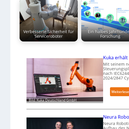
Verbesserte Sicherheit für
Ein halbes Jahrhunde
Serviceroboter
Forschung
Kuka erhält 
Mit seinem n
Steuerungspl
nach IEC6244
2024/2847 C
Weiterles
Bild: Kuka Deutschland GmbH
Neura Robot
Neura Roboti
Aufbau des 