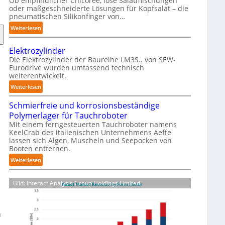
Ob empfindlicher Chicorée, lose Salatmischungen
g
oder maßgeschneiderte Lösungen für Kopfsalat – die
a
pneumatischen Silikonfinger von…
z
:
Weiterlesen
i
S
n
e
-
Elektrozylinder
n
B
Die Elektrozylinder der Baureihe LM3S.. von SEW-
s
Eurodrive wurden umfassend technisch
e
weiterentwickelt.
i
l
b
:
Weiterlesen
a
l
E
d
e
Schmierfreie und korrosionsbeständige
l
u
F
Polymerlager für Tauchroboter
e
n
i
Mit einem ferngesteuerten Tauchroboter namens
k
g
KeelCrab des italienischen Unternehmens Aeffe
n
t
f
lassen sich Algen, Muscheln und Seepocken von
g
r
ü
Booten entfernen.
e
o
r
:
Weiterlesen
r
z
K
S
g
y
a
c
r
l
Bild: Interact Analysis Group Holdings Limited
r
h
e
i
t
m
i
n
o
i
f
d
n
h
e
e
e
-