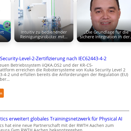
rt
Intuitiv zu bedienender
„Die Grundlage für die
Reinigungsroboter mit…
sichere Integration in de
Security-Level-2-Zertifizierung nach IEC62443-4-2
euen Betriebssystem iiQKA.OS2 und der KR-C5-
attform erreichen die Robotersysteme von Kuka Security Level 2
3-4-2 und erfüllen bereits die Anforderungen der Regulation (EU)
yber…
:
en
K
u
k
a
ics erweitert globales Trainingsnetzwerk für Physical AI
e
cs hat eine neue Partnerschaft mit der RWTH Aachen zum
Neura Gym RWTH Aachen bekanntgegeben.
r