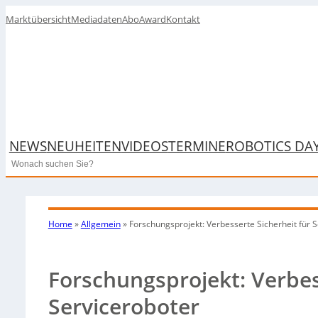
Marktübersicht
Mediadaten
Abo
Award
Kontakt
NEWS
NEUHEITEN
VIDEOS
TERMINE
ROBOTICS DA
Search
Home
»
Allgemein
»
Forschungsprojekt: Verbesserte Sicherheit für 
Forschungsprojekt: Verbes
Serviceroboter