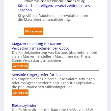
A
Roboterbasierte Maschinenautomatisierung
k
c
Künstliche Intelligenz ersetzt zeitintensives
u
e
a
Teachen
s
n
l
KI-gestützte Roboterzellen revolutionieren
w
h
A
die Maschinenautomatisierung.
i
a
I
r
u
:
Weiterlesen
k
s
K
u
ü
n
Magazin-Beladung für Karton-
n
g
Verpackungsmaschinen per Cobot
s
Die Konfektionierung von Kartons übernehmen bei
e
vielen Markenherstellern Maschinen der Firma
t
n
Somic Verpackungsmaschinen.
l
v
:
Weiterlesen
i
o
M
c
n
Sensible Fingergreifer für Salat
a
h
Ob empfindlicher Chicorée, lose Salatmischungen
P
g
oder maßgeschneiderte Lösungen für Kopfsalat –
e
h
a
die pneumatischen Silikonfinger von…
I
y
z
:
Weiterlesen
n
i
s
S
t
n
i
e
-
e
c
Elektrozylinder
n
B
l
Die Elektrozylinder der Baureihe LM3S.. von SEW-
a