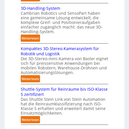
A
l
3D-Handling-System
u
y
Cambrian Robotics und SensoPart haben
t
m
eine gemeinsame Lösung entwickelt, die
o
e
komplexe Greif- und Positionieraufgaben
m
r
einfacher zugänglich macht: das neue 3D-
a
Handling-System.
l
t
a
:
Weiterlesen
i
g
3
s
Kompaktes 3D-Stereo-Kamerasystem für
e
D
i
Robotik und Logistik
r
-
e
Die 3D-Stereo-mini-Kamera von Basler eignet
f
H
sich für preissensitive Anwendungen bei
r
ü
a
mobilen Robotern, Warehouse-Drohnen und
u
r
n
Automatisierungslösungen.
n
T
d
:
Weiterlesen
g
a
l
K
s
u
i
Shuttle-System für Reinräume bis ISO-Klasse
o
t
c
n
5 zertifiziert
m
r
h
g
Das Shuttle Stein Link von Stein Automation
p
e
r
hat die Reinraumklassifizierung nach ISO-
-
a
f
Klasse 5 erhalten und erweitert damit seine
o
S
k
Einsatzmöglichkeiten.
f
b
y
t
2
:
o
Weiterlesen
s
e
0
S
t
t
s
2