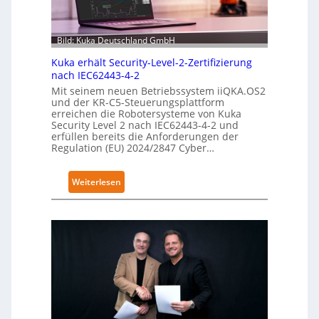
Bild: Kuka Deutschland GmbH
Kuka erhält Security-Level-2-Zertifizierung
nach IEC62443-4-2
Mit seinem neuen Betriebssystem iiQKA.OS2
und der KR-C5-Steuerungsplattform
erreichen die Robotersysteme von Kuka
Security Level 2 nach IEC62443-4-2 und
erfüllen bereits die Anforderungen der
Regulation (EU) 2024/2847 Cyber…
:
Weiterlesen
K
u
k
a
e
r
h
ä
l