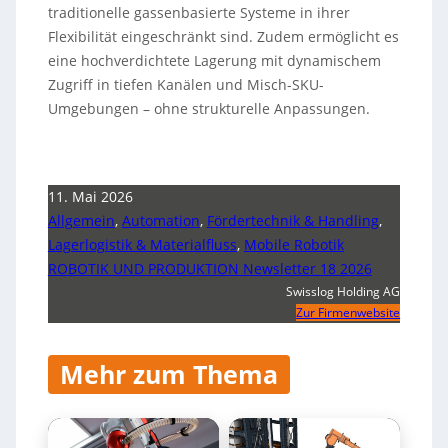
traditionelle gassenbasierte Systeme in ihrer
Flexibilität eingeschränkt sind. Zudem ermöglicht es
eine hochverdichtete Lagerung mit dynamischem
Zugriff in tiefen Kanälen und Misch-SKU-
Umgebungen – ohne strukturelle Anpassungen.
11. Mai 2026
Allgemein
,
Automation
,
Fördertechnik & Handling
,
Lagerlogistik & Materialfluss
,
Mobile Robotik
ROBOTIK UND PRODUKTION Newsletter 18 2026
Swisslog Holding AG
Zur Firmenwebsite
Mehr zum Thema