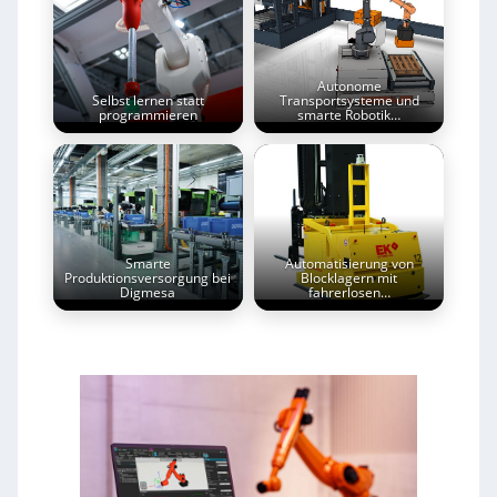
Autonome
Selbst lernen statt
Transportsysteme und
programmieren
smarte Robotik…
Smarte
Automatisierung von
Produktionsversorgung bei
Blocklagern mit
Digmesa
fahrerlosen…