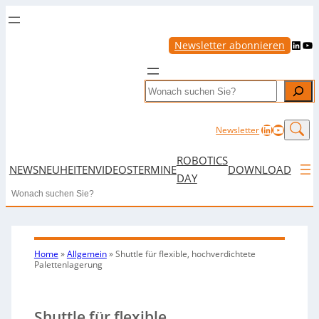
LinkedIn
YouTube
Newsletter abonnieren
Search
LinkedIn
YouTub
Newsletter
ROBOTICS
NEWS
NEUHEITEN
VIDEOS
TERMINE
DOWNLOAD
DAY
Search
Home
»
Allgemein
»
Shuttle für flexible, hochverdichtete
Palettenlagerung
Shuttle für flexible,