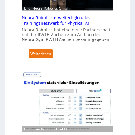
t
Bild: Neura Robotics GmbH
S
Neura Robotics erweitert globales
e
Trainingsnetzwerk für Physical AI
c
Neura Robotics hat eine neue Partnerschaft
u
mit der RWTH Aachen zum Aufbau des
r
Neura Gym RWTH Aachen bekanntgegeben.
i
t
:
Weiterlesen
y
N
-
e
L
u
e
r
v
a
e
R
l
o
-
b
2
o
-
t
Z
i
e
Bild: Elvio Robotics GmbH
c
r