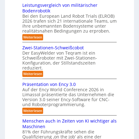
h
e
e
3
Leistungsvergleich von militärischer
6
u
r
m
Bodenrobotik
D
t
Bei den European Land Robot Trials (ELROB)
-
t
2026 trafen sich 21 internationale Teams, um
S
l
ihre unbemannten Bodensysteme unter
t
realitätsnahen Bedingungen zu erproben.
e
e
-
:
Weiterlesen
r
L
S
e
e
Zwei-Stationen-Schweißcobot
y
i
o
Der EasyWelder von Teqram ist ein
s
s
Schweißroboter mit Zwei-Stationen-
-
t
t
Konfiguration, der Stillstandszeiten
u
K
e
reduziert.
n
a
g
m
:
Weiterlesen
m
s
Z
f
v
e
w
Präsentation von Ency 3.0
ü
e
e
r
r
Auf der Ency World Conference 2026 in
r
i
a
g
Limassol präsentierte das Unternehmen die
-
R
l
Version 3.0 seiner Ency-Software für CNC-
s
S
e
e
und Roboterprogrammierung.
t
y
i
i
a
:
Weiterlesen
c
s
t
n
P
h
t
i
r
r
v
Menschen auch in Zeiten von KI wichtiger als
o
e
ä
o
ä
n
Maschinen
s
n
m
e
u
81% der Führungskräfte sehen die
e
m
f
n
Qualifizierung ‚on the job‘ als eine der
n
i
m
-