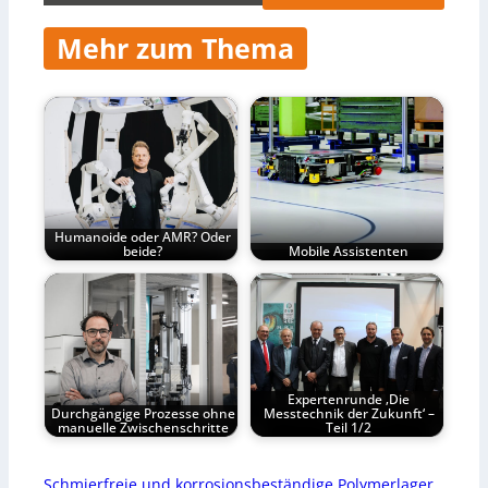
Mehr zum Thema
Humanoide oder AMR? Oder
beide?
Mobile Assistenten
Expertenrunde ‚Die
Durchgängige Prozesse ohne
Messtechnik der Zukunft‘ –
manuelle Zwischenschritte
Teil 1/2
Schmierfreie und korrosionsbeständige Polymerlager