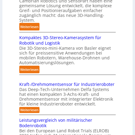
Cambrian Robotics und SensoPart haben eine
t
r
gemeinsame Lösung entwickelt, die komplexe
o
Greif- und Positionieraufgaben einfacher
e
m
zugänglich macht: das neue 3D-Handling-
f
a
System.
f
t
:
Weiterlesen
p
i
3
u
s
Kompaktes 3D-Stereo-Kamerasystem für
D
n
i
Robotik und Logistik
-
k
e
Die 3D-Stereo-mini-Kamera von Basler eignet
H
t
sich für preissensitive Anwendungen bei
r
a
f
mobilen Robotern, Warehouse-Drohnen und
u
n
Automatisierungslösungen.
ü
n
d
r
:
Weiterlesen
g
l
p
K
s
i
r
o
t
n
Kraft-/Drehmomentsensor für Industrieroboter
a
m
r
Das Deep-Tech-Unternehmen Delfa Systems
g
x
p
e
hat einen kompakten 3-Achs-Kraft- und
-
i
a
Drehmomentsensor mit integrierter Elektronik
f
S
s
für kleine Industrieroboter entwickelt.
k
f
y
n
t
:
Weiterlesen
2
s
a
K
e
0
r
t
h
Leistungsvergleich von militärischer
s
2
a
e
Bodenrobotik
e
3
f
6
m
Bei den European Land Robot Trials (ELROB)
t
A
D
-