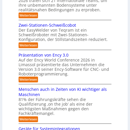
2026 trafen sich 21 internationale Teams, um
u
-
/
ihre unbemannten Bodensysteme unter
t
D
S
realitätsnahen Bedingungen zu erproben.
r
o
t
:
Weiterlesen
e
m
L
e
h
e
a
m
Zwei-Stationen-Schweißcobot
r
i
o
t
Der EasyWelder von Teqram ist ein
e
s
m
Schweißroboter mit Zwei-Stationen-
i
t
o
e
Konfiguration, der Stillstandszeiten reduziert.
u
s
n
-
n
t
:
Weiterlesen
i
K
g
s
Z
e
s
a
e
w
Präsentation von Ency 3.0
v
r
n
e
m
Auf der Ency World Conference 2026 in
e
s
i
u
e
r
Limassol präsentierte das Unternehmen die
o
-
n
g
Version 3.0 seiner Ency-Software für CNC- und
r
r
S
l
f
g
Roboterprogrammierung.
t
a
e
ü
a
s
:
Weiterlesen
s
i
r
t
P
c
l
I
y
i
r
h
Menschen auch in Zeiten von KI wichtiger als
n
o
ö
s
ä
v
d
n
Maschinen
s
s
o
t
u
e
81% der Führungskräfte sehen die
e
n
u
s
n
e
Qualifizierung ‚on the job‘ als eine der
n
m
t
-
n
m
t
wichtigsten Maßnahmen gegen den
i
r
S
a
g
l
Fachkräftemangel.
f
i
c
t
i
e
e
h
ü
:
Weiterlesen
i
t
r
w
n
M
o
r
ä
o
e
e
n
Geräte für Systemintegrationen
r
R
b