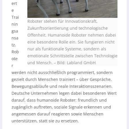
ert
e
Trai
Roboter stehen für Innovationskraft,
nin
Zukunftsorientierung und technologische
gsa
Offenheit. Humanoide Roboter nehmen dabei
nsa
eine besondere Rolle ein. Sie fungieren nicht
tz.
nur als funktionale Systeme, sondern als
Rob
emotionale Schnittstelle zwischen Technologie
ote
und Mensch. – Bild: Labland GmbH
r
werden nicht ausschließlich programmiert, sondern
gezielt durch Menschen trainiert – über Gespräche,
Bewegungsabläufe und reale Interaktionsszenarien.
Deutsche Unternehmen legen dabei besonderen Wert
darauf, dass humanoide Roboter: freundlich und
zugänglich auftreten, soziale Signale erkennen und
angemessen darauf reagieren sowie Menschen
unterstützen, statt sie zu ersetzen.