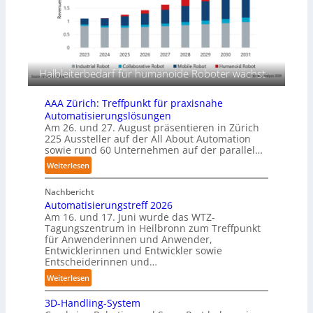
l
s
a
m
g
a
e
s
r
c
f
Halbleiterbedarf für humanoide Roboter wächst
h
ü
i
r
AAA Zürich: Treffpunkt für praxisnahe
n
T
Automatisierungslösungen
e
a
Am 26. und 27. August präsentieren in Zürich
n
u
225 Aussteller auf der All About Automation
p
sowie rund 60 Unternehmen auf der parallel…
c
e
h
:
Weiterlesen
r
r
A
C
o
Nachbericht
A
o
b
Automatisierungstreff 2026
A
b
Am 16. und 17. Juni wurde das WTZ-
o
Z
o
Tagungszentrum in Heilbronn zum Treffpunkt
t
ü
t
für Anwenderinnen und Anwender,
e
r
Entwicklerinnen und Entwickler sowie
r
i
Entscheiderinnen und…
c
:
Weiterlesen
h
A
:
3D-Handling-System
u
T