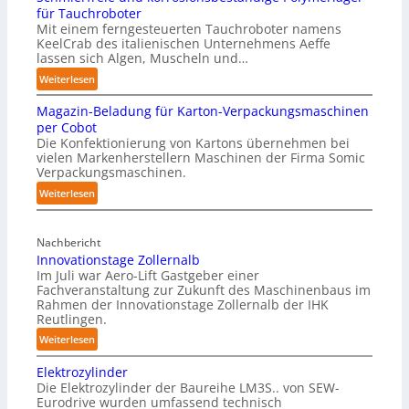
für Tauchroboter
Mit einem ferngesteuerten Tauchroboter namens
KeelCrab des italienischen Unternehmens Aeffe
lassen sich Algen, Muscheln und…
:
Weiterlesen
S
Magazin-Beladung für Karton-Verpackungsmaschinen
c
per Cobot
h
Die Konfektionierung von Kartons übernehmen bei
m
vielen Markenherstellern Maschinen der Firma Somic
i
Verpackungsmaschinen.
e
:
Weiterlesen
r
M
f
a
r
Nachbericht
g
e
Innovationstage Zollernalb
a
i
Im Juli war Aero-Lift Gastgeber einer
z
e
Fachveranstaltung zur Zukunft des Maschinenbaus im
i
Rahmen der Innovationstage Zollernalb der IHK
u
n
Reutlingen.
n
-
d
:
Weiterlesen
B
k
I
e
Elektrozylinder
o
n
l
Die Elektrozylinder der Baureihe LM3S.. von SEW-
r
n
a
Eurodrive wurden umfassend technisch
r
o