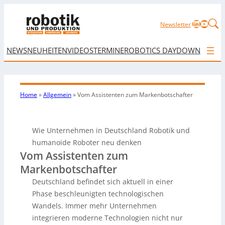
LinkedIn
YouTu
Newsletter
NEWS
NEUHEITEN
VIDEOS
TERMINE
ROBOTICS DAY
DOWNLOAD
Home
»
Allgemein
»
Vom Assistenten zum
Markenbotschafter
Wie Unternehmen in Deutschland Robotik und
humanoide Roboter neu denken
Vom Assistenten zum
Markenbotschafter
Deutschland befindet sich aktuell in einer
Phase beschleunigten technologischen
Wandels. Immer mehr Unternehmen
integrieren moderne Technologien nicht nur