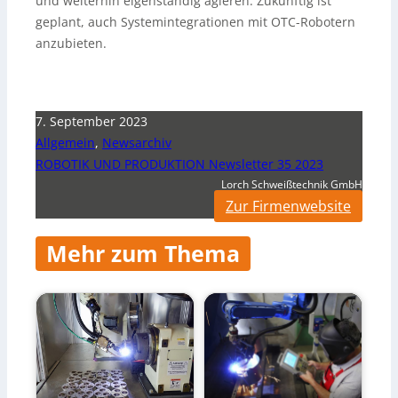
und weiterhin eigenständig agieren. Zukünftig ist
geplant, auch Systemintegrationen mit OTC-Robotern
anzubieten.
7. September 2023
Allgemein
,
Newsarchiv
ROBOTIK UND PRODUKTION Newsletter 35 2023
Lorch Schweißtechnik GmbH
Zur Firmenwebsite
Mehr zum Thema