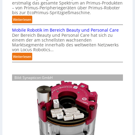
i
i
erstmalig das gesamte Spektrum an Primus-Produkten
t
T
o
– von Primus-Peripheriegeräten über Primus-Roboter
o
i
e
bis zur EcoPrimus-Spritzgießmaschine.
n
n
o
x
s
:
e
Weiterlesen
n
t
L
n
s
e
i
Mobile Robotik im Bereich Beauty und Personal Care
i
f
e
l
x
Der Bereich Beauty und Personal Care hat sich zu
n
ü
t
einem der am schnellsten wachsenden
r
p
e
r
s
Marktsegmente innerhalb des weltweiten Netzwerks
e
a
a
E
von Locus Robotics…
c
n
r
n
:
Weiterlesen
y
r
c
d
M
c
o
y
i
o
l
b
H
e
b
i
o
y
Bild: Synapticon GmbH
r
i
n
t
p
l
t
g
e
e
e
i
d
r
r
R
u
n
m
o
r
d
i
b
c
i
t
o
h
8
e
t
K
k
N
i
I
g
i
k
-
T