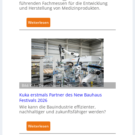
führenden Fachmessen für die Entwicklung
und Herstellung von Medizinprodukten.
:
Weiterlesen
H
y
g
i
e
n
e
g
e
Bild: Kuka Deutschland GmbH
r
e
Kuka erstmals Partner des New Bauhaus
c
Festivals 2026
h
Wie kann die Bauindustrie effizienter,
t
nachhaltiger und zukunftsfähiger werden?
e
,
:
Weiterlesen
r
K