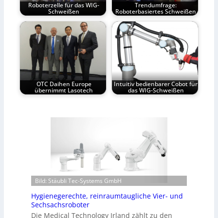
Roboterzelle für das WIG-
Trendumfrage:
Schweißen
Roboterbasiertes Schweißen
OTC Daihen Europe
Intuitiv bedienbarer Cobot für
übernimmt Lasotech
das WIG-Schweißen
Bild: Stäubli Tec-Systems GmbH
Hygienegerechte, reinraumtaugliche Vier- und
Sechsachsroboter
Die Medical Technology Irland zählt zu den