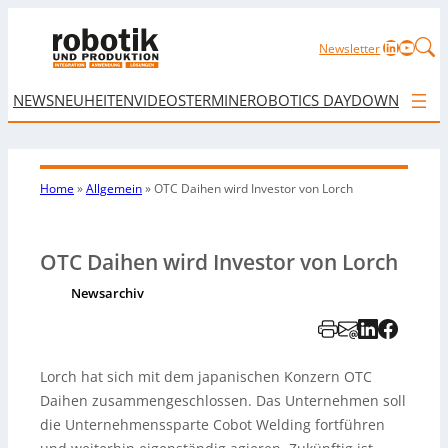
LinkedIn
YouTu
Newsletter
NEWS
NEUHEITEN
VIDEOS
TERMINE
ROBOTICS DAY
DOWNLOAD
Home
»
Allgemein
»
OTC Daihen wird Investor von Lorch
OTC Daihen wird Investor von Lorch
Newsarchiv
Lorch hat sich mit dem japanischen Konzern OTC
Daihen zusammengeschlossen. Das Unternehmen soll
die Unternehmenssparte Cobot Welding fortführen