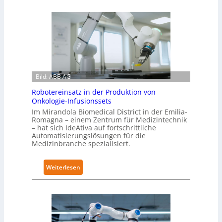
e
u
i
k
n
a
r
e
a
r
u
s
m
t
t
Bild: ABB AG
m
a
a
Robotereinsatz in der Produktion von
u
l
Onkologie-Infusionssets
g
s
Im Mirandola Biomedical District in der Emilia-
l
Romagna – einem Zentrum für Medizintechnik
P
i
– hat sich IdeAtiva auf fortschrittliche
a
Automatisierungslösungen für die
c
r
Medizinbranche spezialisiert.
h
t
e
n
:
Weiterlesen
V
e
R
i
r
o
e
d
b
r
e
o
-
s
t
u