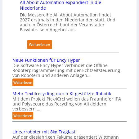
All About Automation expandiert in die
i
F
6
Niederlande
o
e
Die Messereihe All About Automation findet
n
r
2027 erstmals in den Niederlanden statt. Und
v
auch in Österreich baut der Veranstalter
t
o
Easyfairs sein Angebot aus.
i
n
g
O
:
Weiterlesen
u
n
A
n
k
l
g
Neue Funktionen für Ency Hyper
o
l
Die Software Ency Hyper verbindet die Offline-
l
Roboterprogrammierung mit der Echtzeitsteuerung
A
o
von Robotern und anderen Anlagen…
b
g
:
Weiterlesen
o
i
N
u
Mehr Textilrecycling durch KI-gestützte Robotik
e
e
t
Mit dem Projekt Pick4Crcl wollen das Fraunhofer IPA
u
-
A
und Polysecure das Recycling von Altkleidern
e
I
verbessern,…
u
F
n
:
Weiterlesen
t
u
f
M
o
n
u
e
m
k
Linearroboter mit 8kg Traglast
s
h
t
a
Auf der diesjährigen Fakuma präsentiert Wittmann
r