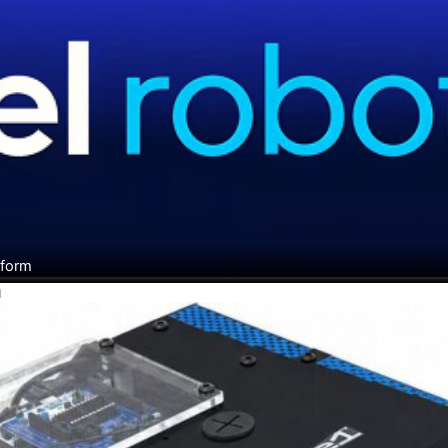
tform
H