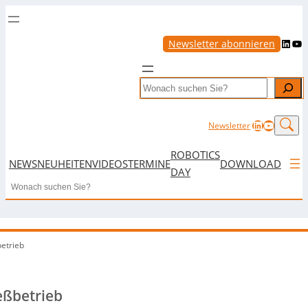
LinkedIn
YouTube
Newsletter abonnieren
Search
LinkedIn
YouTub
Newsletter
ROBOTICS
NEWS
NEUHEITEN
VIDEOS
TERMINE
DOWNLOAD
DAY
Search
betrieb
eßbetrieb