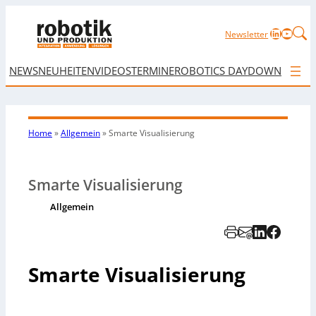
LinkedIn
YouTu
Newsletter
NEWS
NEUHEITEN
VIDEOS
TERMINE
ROBOTICS DAY
DOWNLOAD
Home
»
Allgemein
»
Smarte Visualisierung
Smarte Visualisierung
Allgemein
Smarte Visualisierung