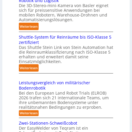
Robotik und Logistik
-
l
e
Die 3D-Stereo-mini-Kamera von Basler eignet
H
a
sich für preissensitive Anwendungen bei
r
a
g
mobilen Robotern, Warehouse-Drohnen und
u
n
Automatisierungslösungen.
e
n
d
r
:
Weiterlesen
g
l
f
K
s
i
Shuttle-System für Reinräume bis ISO-Klasse 5
ü
o
t
n
zertifiziert
r
m
r
g
Das Shuttle Stein Link von Stein Automation hat
T
p
e
die Reinraumklassifizierung nach ISO-Klasse 5
-
a
a
f
erhalten und erweitert damit seine
S
u
k
Einsatzmöglichkeiten.
f
y
c
t
2
:
Weiterlesen
s
h
e
0
S
t
r
s
2
h
e
o
3
Leistungsvergleich von militärischer
6
u
m
b
Bodenrobotik
D
t
Bei den European Land Robot Trials (ELROB)
o
-
t
2026 trafen sich 21 internationale Teams, um
t
S
l
ihre unbemannten Bodensysteme unter
e
t
realitätsnahen Bedingungen zu erproben.
e
r
e
-
:
Weiterlesen
r
L
S
e
e
Zwei-Stationen-Schweißcobot
y
i
o
Der EasyWelder von Teqram ist ein
s
s