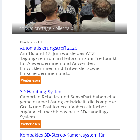
r
a
o
s
s
c
i
h
o
i
Innovationstage Zollernalb
n
n
s
e
Nachbericht
b
n
Automatisierungstreff 2026
e
p
Am 16. und 17. Juni wurde das WTZ-
s
e
Tagungszentrum in Heilbronn zum Treffpunkt
t
für Anwenderinnen und Anwender,
r
ä
Entwicklerinnen und Entwickler sowie
C
n
Entscheiderinnen und…
o
d
:
Weiterlesen
b
i
A
o
g
3D-Handling-System
u
t
e
Cambrian Robotics und SensoPart haben eine
t
gemeinsame Lösung entwickelt, die komplexe
P
o
Greif- und Positionieraufgaben einfacher
o
m
zugänglich macht: das neue 3D-Handling-
l
a
System.
y
t
:
Weiterlesen
m
i
3
e
s
Kompaktes 3D-Stereo-Kamerasystem für
D
r
i