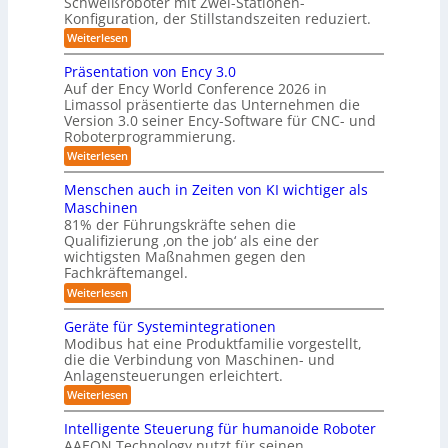
Schweißroboter mit Zwei-Stationen-
-
t
t
Konfiguration, der Stillstandszeiten reduziert.
u
K
e
n
:
Weiterlesen
a
g
m
Z
m
s
w
f
Präsentation von Ency 3.0
v
e
e
ü
Auf der Ency World Conference 2026 in
e
i
r
r
Limassol präsentierte das Unternehmen die
r
-
a
g
Version 3.0 seiner Ency-Software für CNC- und
S
R
l
Roboterprogrammierung.
s
t
e
e
a
y
:
Weiterlesen
i
i
t
P
c
s
i
n
r
h
Menschen auch in Zeiten von KI wichtiger als
o
t
ä
r
v
n
Maschinen
e
s
o
e
ä
81% der Führungskräfte sehen die
e
n
m
n
u
Qualifizierung ‚on the job‘ als eine der
n
m
-
f
t
wichtigsten Maßnahmen gegen den
i
m
S
a
ü
l
Fachkräftemangel.
c
e
t
i
r
h
:
Weiterlesen
b
i
t
w
M
R
o
ä
i
e
e
n
Geräte für Systemintegrationen
o
r
i
s
n
v
i
Modibus hat eine Produktfamilie vorgestellt,
b
ß
s
o
I
s
die die Verbindung von Maschinen- und
c
c
o
n
c
S
o
Anlagensteuerungen erleichtert.
h
E
t
h
b
e
O
n
:
Weiterlesen
e
i
o
n
c
G
-
r
t
a
k
y
e
B
Intelligente Steuerung für humanoide Roboter
K
u
3
r
o
u
AAEON Technology nutzt für seinen
c
l