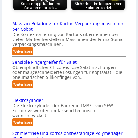
Roboterapplikationen:
Sicherheit im kooperativen
Zusammenarbeit…
Roboterbetrieb
Magazin-Beladung für Karton-Verpackungsmaschinen
per Cobot
Die Konfektionierung von Kartons übernehmen bei
vielen Markenherstellern Maschinen der Firma Somic
Verpackungsmaschinen.
:
Weiterlesen
M
Sensible Fingergreifer für Salat
a
Ob empfindlicher Chicorée, lose Salatmischungen
g
oder maßgeschneiderte Lösungen für Kopfsalat – die
a
pneumatischen Silikonfinger von…
z
:
Weiterlesen
i
S
n
e
-
Elektrozylinder
n
B
Die Elektrozylinder der Baureihe LM3S.. von SEW-
s
e
Eurodrive wurden umfassend technisch
i
weiterentwickelt.
l
b
a
:
Weiterlesen
l
d
E
e
Schmierfreie und korrosionsbeständige Polymerlager
u
l
F