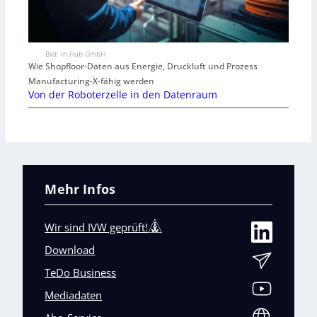
Bild: In.Hub GmbH
Wie Shopfloor-Daten aus Energie, Druckluft und Prozess
Manufacturing-X-fähig werden
Von der Roboterzelle in den Datenraum
Mehr Infos
Wir sind IVW geprüft!
Download
TeDo Business
Mediadaten