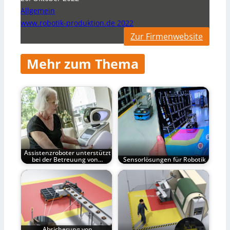
Allgemein
www.robotik-produktion.de 2022
Zur Firmenwebsite
Mehr zum Thema
Assistenzroboter unterstützt
bei der Betreuung von…
Sensorlösungen für Robotik
Absicherung von