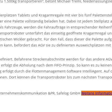
 1.500kg transportieren“, betont Michael Treml, Niederlassungslei
erplätzen Tablets und Kragarmregale mit vier bis fünf Palettenstell
r eine Palette vollständig beladen hat. Dabei ist jedem Stellplatz
ls Fahrzeuge, werden die Fahraufträge in entsprechender Reihen
nsportroboter unterfährt das einseitig geöffnete Kragarmregal un
ischen Wickler gebracht. Für den Fall, dass dieser die Palette a
n kann, befördert das AGV sie zu definierten Ausweichplätzen mit
definiert. Befahrene Streckenabschnitte werden für das andere A
n, erfolgt die Abholung nach dem FIFO-Prinzip. So kann es zu ke
 erfolgt durch die Flottenmanagement-Software IntelliAgent. Auf
onen. Dort können die Transportroboter bis zum nächsten Transpor
 Unternehmenskommunikation &PR, Safelog GmbH
Weitere Informati