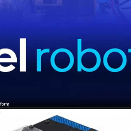
tform
H