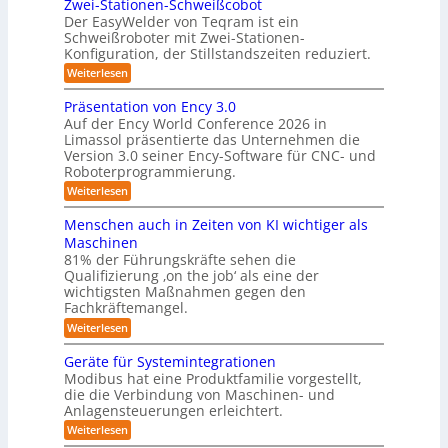
Zwei-Stationen-Schweißcobot
y
i
o
Der EasyWelder von Teqram ist ein
s
s
Schweißroboter mit Zwei-Stationen-
-
t
t
Konfiguration, der Stillstandszeiten reduziert.
u
K
e
n
:
Weiterlesen
a
g
m
Z
m
s
w
f
Präsentation von Ency 3.0
v
e
e
ü
Auf der Ency World Conference 2026 in
e
i
r
r
Limassol präsentierte das Unternehmen die
r
-
a
g
Version 3.0 seiner Ency-Software für CNC- und
S
R
l
Roboterprogrammierung.
s
t
e
e
a
y
:
Weiterlesen
i
i
t
P
c
s
i
n
r
h
Menschen auch in Zeiten von KI wichtiger als
o
t
ä
r
v
n
Maschinen
e
s
o
e
ä
81% der Führungskräfte sehen die
e
n
m
n
u
Qualifizierung ‚on the job‘ als eine der
n
m
-
f
t
wichtigsten Maßnahmen gegen den
i
m
S
a
ü
l
Fachkräftemangel.
c
e
t
i
r
h
:
Weiterlesen
b
i
t
w
M
R
o
ä
i
e
e
n
Geräte für Systemintegrationen
o
r
i
s
n
v
i
Modibus hat eine Produktfamilie vorgestellt,
b
ß
s
o
I
s
die die Verbindung von Maschinen- und
c
c
o
n
c
S
o
Anlagensteuerungen erleichtert.
h
E
t
h
b
e
O
n
:
Weiterlesen
e
i
o
n
c
G
-
r