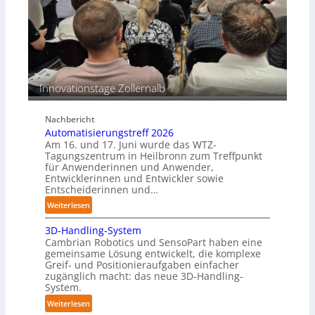
o
i
n
n
s
e
b
n
e
p
s
e
Innovationstage Zollernalb
t
r
ä
C
n
Nachbericht
o
d
Automatisierungstreff 2026
b
i
Am 16. und 17. Juni wurde das WTZ-
o
g
Tagungszentrum in Heilbronn zum Treffpunkt
t
für Anwenderinnen und Anwender,
e
Entwicklerinnen und Entwickler sowie
P
Entscheiderinnen und…
o
:
Weiterlesen
l
A
y
3D-Handling-System
u
m
Cambrian Robotics und SensoPart haben eine
t
e
gemeinsame Lösung entwickelt, die komplexe
o
r
Greif- und Positionieraufgaben einfacher
m
l
zugänglich macht: das neue 3D-Handling-
a
System.
a
t
g
:
Weiterlesen
i
e