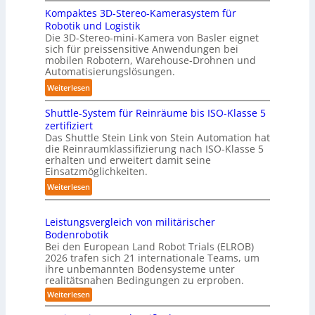
3
s
r
Kompaktes 3D-Stereo-Kamerasystem für
D
i
Robotik und Logistik
f
-
e
Die 3D-Stereo-mini-Kamera von Basler eignet
ü
H
sich für preissensitive Anwendungen bei
r
r
a
mobilen Robotern, Warehouse-Drohnen und
u
T
n
Automatisierungslösungen.
n
a
d
:
Weiterlesen
g
u
l
K
s
c
i
Shuttle-System für Reinräume bis ISO-Klasse 5
o
t
h
n
zertifiziert
m
r
r
g
Das Shuttle Stein Link von Stein Automation hat
p
e
o
die Reinraumklassifizierung nach ISO-Klasse 5
-
a
f
erhalten und erweitert damit seine
b
S
k
Einsatzmöglichkeiten.
f
o
y
t
2
t
:
Weiterlesen
s
e
0
e
S
t
s
2
r
h
e
3
Leistungsvergleich von militärischer
6
u
m
Bodenrobotik
D
t
Bei den European Land Robot Trials (ELROB)
-
t
2026 trafen sich 21 internationale Teams, um
S
l
ihre unbemannten Bodensysteme unter
t
realitätsnahen Bedingungen zu erproben.
e
e
-
:
Weiterlesen
r
L
S
e
e