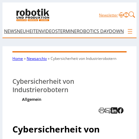
LinkedIn
YouTu
Newsletter
NEWS
NEUHEITEN
VIDEOS
TERMINE
ROBOTICS DAY
DOWNLOAD
Home
»
Newsarchiv
»
Cybersicherheit von Industrierobotern
Cybersicherheit von
Industrierobotern
Allgemein
Cybersicherheit von