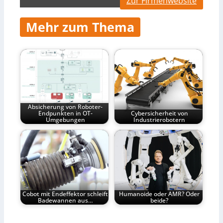
Zur Firmenwebsite
Mehr zum Thema
Absicherung von Roboter-
Endpunkten in OT-
Cybersicherheit von
Umgebungen
Industrierobotern
Cobot mit Endeffektor schleift
Humanoide oder AMR? Oder
Badewannen aus…
beide?