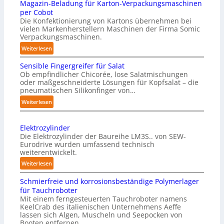
Magazin-Beladung für Karton-Verpackungsmaschinen
per Cobot
Die Konfektionierung von Kartons übernehmen bei
vielen Markenherstellern Maschinen der Firma Somic
Verpackungsmaschinen.
:
Weiterlesen
M
Sensible Fingergreifer für Salat
a
Ob empfindlicher Chicorée, lose Salatmischungen
g
oder maßgeschneiderte Lösungen für Kopfsalat – die
a
pneumatischen Silikonfinger von…
z
:
Weiterlesen
i
S
n
e
-
Elektrozylinder
n
B
Die Elektrozylinder der Baureihe LM3S.. von SEW-
s
e
Eurodrive wurden umfassend technisch
i
weiterentwickelt.
l
b
a
:
Weiterlesen
l
d
E
e
Schmierfreie und korrosionsbeständige Polymerlager
u
l
F
für Tauchroboter
n
e
i
Mit einem ferngesteuerten Tauchroboter namens
g
k
n
KeelCrab des italienischen Unternehmens Aeffe
f
t
lassen sich Algen, Muscheln und Seepocken von
g
ü
r
Booten entfernen.