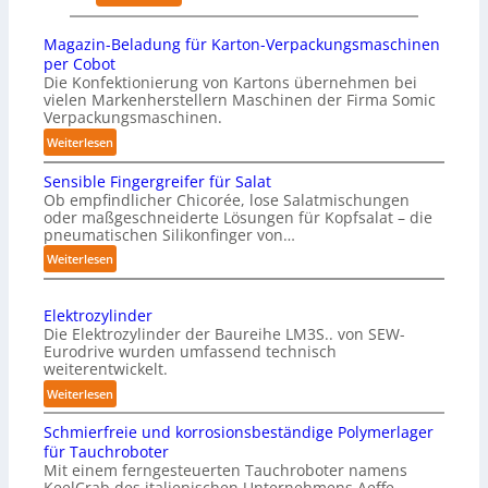
i
n
K
c
r
h
ü
a
Magazin-Beladung für Karton-Verpackungsmaschinen
k
a
n
l
per Cobot
u
u
s
Die Konfektionierung von Kartons übernehmen bei
A
n
vielen Markenherstellern Maschinen der Firma Somic
s
t
I
Verpackungsmaschinen.
g
l
:
e
Weiterlesen
i
M
n
c
Sensible Fingergreifer für Salat
a
v
h
Ob empfindlicher Chicorée, lose Salatmischungen
g
o
oder maßgeschneiderte Lösungen für Kopfsalat – die
e
a
pneumatischen Silikonfinger von…
n
I
z
P
:
Weiterlesen
n
i
S
h
t
n
e
y
-
e
Elektrozylinder
n
s
B
l
Die Elektrozylinder der Baureihe LM3S.. von SEW-
s
i
e
Eurodrive wurden umfassend technisch
l
i
weiterentwickelt.
l
c
i
b
a
:
a
Weiterlesen
g
l
d
E
l
e
e
Schmierfreie und korrosionsbeständige Polymerlager
u
l
A
F
n
für Tauchroboter
n
e
I
i
z
Mit einem ferngesteuerten Tauchroboter namens
g
k
a
n
KeelCrab des italienischen Unternehmens Aeffe