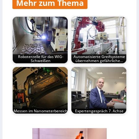
Mehr zum Thema
Roboterzelle für das WIG-
Automatisierte Greifsysteme
Schweißen
übernehmen gefährliche…
Messen im Nanometerbereich
Expertengespräch 7. Achse