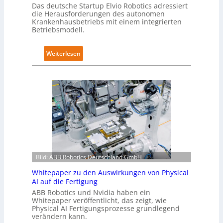
s
e
Das deutsche Startup Elvio Robotics adressiert
e
die Herausforderungen des autonomen
r
Krankenhausbetriebs mit einem integrierten
r
t
Betriebsmodell.
w
i
e
f
:
Weiterlesen
i
i
A
t
z
u
e
i
t
r
e
o
t
r
n
g
u
o
l
n
m
o
g
e
b
n
L
a
a
Bild: ABB Robotics Deutschland GmbH
ö
l
c
s
e
h
Whitepaper zu den Auswirkungen von Physical
u
s
AI auf die Fertigung
I
n
T
E
ABB Robotics und Nvidia haben ein
g
Whitepaper veröffentlicht, das zeigt, wie
r
C
Physical AI Fertigungsprozesse grundlegend
e
a
6
verändern kann.
n
i
2