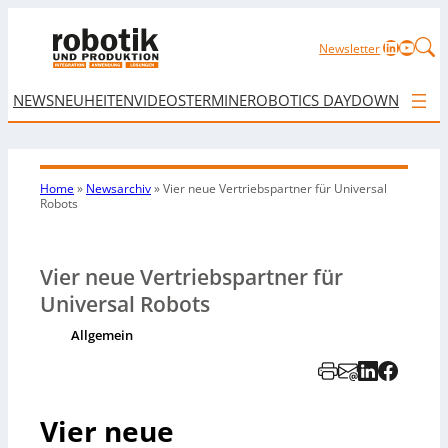
LinkedIn
YouTu
Newsletter
NEWS
NEUHEITEN
VIDEOS
TERMINE
ROBOTICS DAY
DOWNLOAD
Home
»
Newsarchiv
»
Vier neue Vertriebspartner für Universal
Robots
Vier neue Vertriebspartner für
Universal Robots
Allgemein
Vier neue