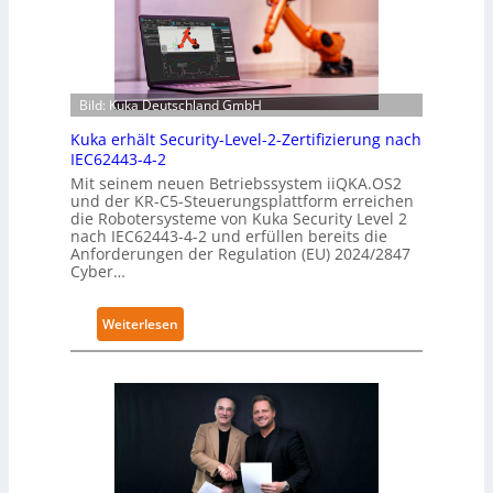
Bild: Kuka Deutschland GmbH
Kuka erhält Security-Level-2-Zertifizierung nach
IEC62443-4-2
Mit seinem neuen Betriebssystem iiQKA.OS2
und der KR-C5-Steuerungsplattform erreichen
die Robotersysteme von Kuka Security Level 2
nach IEC62443-4-2 und erfüllen bereits die
Anforderungen der Regulation (EU) 2024/2847
Cyber…
:
Weiterlesen
K
u
k
a
e
r
h