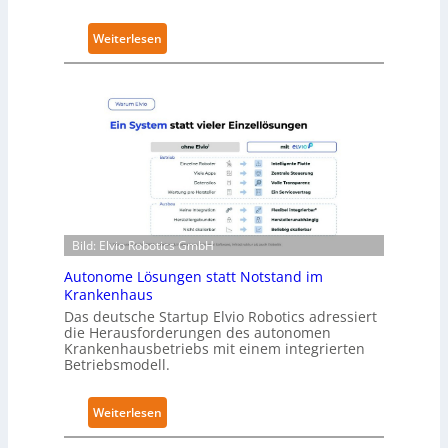
r
:
Weiterlesen
i
N
t
e
y
u
-
r
L
a
e
R
v
o
e
b
l
o
-
Bild: Elvio Robotics GmbH
t
2
i
-
Autonome Lösungen statt Notstand im
c
Z
Krankenhaus
s
e
Das deutsche Startup Elvio Robotics adressiert
e
die Herausforderungen des autonomen
r
Krankenhausbetriebs mit einem integrierten
r
t
Betriebsmodell.
w
i
e
f
:
Weiterlesen
i
i
A
t
z