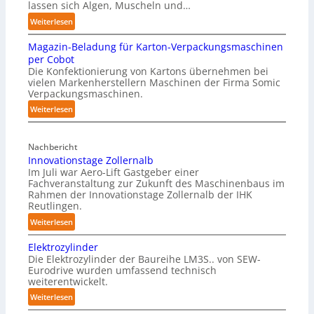
e
2
lassen sich Algen, Muscheln und…
p
t
t
:
Weiterlesen
a
s
z
S
p
t
Magazin-Beladung für Karton-Verpackungsmaschinen
w
c
e
a
per Cobot
e
h
r
Die Konfektionierung von Kartons übernehmen bei
n
m
r
vielen Markenherstellern Maschinen der Firma Somic
z
d
i
k
Verpackungsmaschinen.
u
e
i
f
:
Weiterlesen
d
r
m
ü
M
f
e
K
r
a
r
n
r
Nachbericht
P
g
e
A
Innovationstage Zollernalb
a
a
h
i
Im Juli war Aero-Lift Gastgeber einer
u
n
z
y
e
Fachveranstaltung zur Zukunft des Maschinenbaus im
s
i
k
s
Rahmen der Innovationstage Zollernalb der IHK
u
n
w
e
Reutlingen.
i
n
-
i
n
d
:
Weiterlesen
c
B
r
h
k
I
a
e
Elektrozylinder
k
o
n
a
l
l
Die Elektrozylinder der Baureihe LM3S.. von SEW-
r
u
n
u
A
a
Eurodrive wurden umfassend technisch
r
o
n
s
weiterentwickelt.
I
d
o
v
g
u
:
Weiterlesen
s
a
e
n
E
i