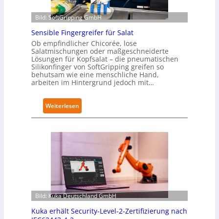
Bild: SoftGripping GmbH
Sensible Fingergreifer für Salat
Ob empfindlicher Chicorée, lose
Salatmischungen oder maßgeschneiderte
Lösungen für Kopfsalat – die pneumatischen
Silikonfinger von SoftGripping greifen so
behutsam wie eine menschliche Hand,
arbeiten im Hintergrund jedoch mit…
:
Weiterlesen
S
e
n
s
i
b
l
e
Bild: Kuka Deutschland GmbH
F
i
Kuka erhält Security-Level-2-Zertifizierung nach
n