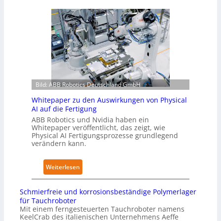
u
e
i
t
r
e
o
t
r
n
g
u
o
l
n
m
o
g
e
b
n
L
a
a
Bild: ABB Robotics Deutschland GmbH
ö
l
c
s
e
h
Whitepaper zu den Auswirkungen von Physical
u
s
AI auf die Fertigung
I
n
T
E
ABB Robotics und Nvidia haben ein
g
Whitepaper veröffentlicht, das zeigt, wie
r
C
Physical AI Fertigungsprozesse grundlegend
e
a
6
verändern kann.
n
i
2
s
n
4
:
Weiterlesen
t
i
4
W
a
n
3
h
t
g
Schmierfreie und korrosionsbeständige Polymerlager
-
i
t
für Tauchroboter
s
4
t
Mit einem ferngesteuerten Tauchroboter namens
N
n
-
KeelCrab des italienischen Unternehmens Aeffe
e
o