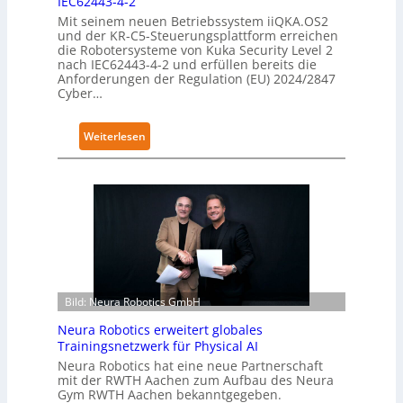
IEC62443-4-2
g
Mit seinem neuen Betriebssystem iiQKA.OS2
und der KR-C5-Steuerungsplattform erreichen
e
die Robotersysteme von Kuka Security Level 2
r
nach IEC62443-4-2 und erfüllen bereits die
g
Anforderungen der Regulation (EU) 2024/2847
Cyber…
r
e
i
:
Weiterlesen
f
K
e
u
r
k
f
a
ü
e
r
r
S
h
a
ä
l
Bild: Neura Robotics GmbH
l
a
t
Neura Robotics erweitert globales
t
S
Trainingsnetzwerk für Physical AI
e
Neura Robotics hat eine neue Partnerschaft
mit der RWTH Aachen zum Aufbau des Neura
c
Gym RWTH Aachen bekanntgegeben.
u