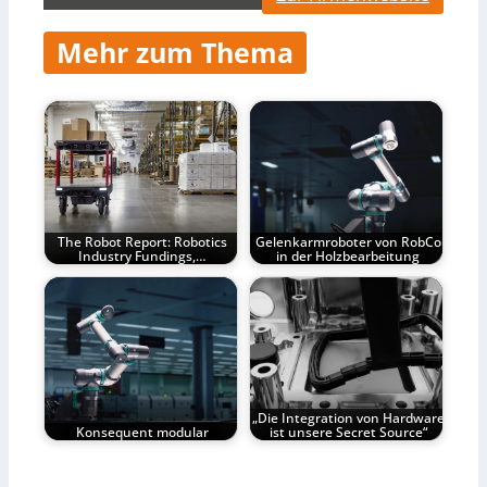
Mehr zum Thema
The Robot Report: Robotics
Gelenkarmroboter von RobCo
Industry Fundings,…
in der Holzbearbeitung
„Die Integration von Hardware
Konsequent modular
ist unsere Secret Source“