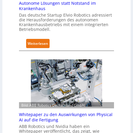
i
-
Autonome Lösungen statt Notstand im
c
Z
Krankenhaus
s
e
Das deutsche Startup Elvio Robotics adressiert
e
die Herausforderungen des autonomen
r
Krankenhausbetriebs mit einem integrierten
r
t
Betriebsmodell.
w
i
e
f
:
Weiterlesen
i
i
A
t
z
u
e
i
t
r
e
o
t
r
n
g
u
o
l
n
m
o
g
e
b
n
L
a
a
Bild: ABB Robotics Deutschland GmbH
ö
l
c
s
e
h
Whitepaper zu den Auswirkungen von Physical
u
s
AI auf die Fertigung
I
n
T
E
ABB Robotics und Nvidia haben ein
g
Whitepaper veröffentlicht, das zeigt, wie
r
C