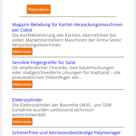
s
k
s
w
e
:
Weiterlesen
i
i
n
K
c
r
h
ü
a
Magazin-Beladung für Karton-Verpackungsmaschinen
k
a
n
l
per Cobot
u
u
s
Die Konfektionierung von Kartons übernehmen bei
A
n
vielen Markenherstellern Maschinen der Firma Somic
s
t
I
Verpackungsmaschinen.
g
l
:
e
Weiterlesen
i
M
n
c
Sensible Fingergreifer für Salat
a
v
h
Ob empfindlicher Chicorée, lose Salatmischungen
g
o
oder maßgeschneiderte Lösungen für Kopfsalat – die
e
a
pneumatischen Silikonfinger von…
n
I
z
P
:
Weiterlesen
n
i
S
h
t
n
e
y
-
e
Elektrozylinder
n
s
B
l
Die Elektrozylinder der Baureihe LM3S.. von SEW-
s
i
e
Eurodrive wurden umfassend technisch
l
i
weiterentwickelt.
l
c
i
b
a
:
a
Weiterlesen
g
l
d
E
l
e
e
Schmierfreie und korrosionsbeständige Polymerlager
u
l
A
F