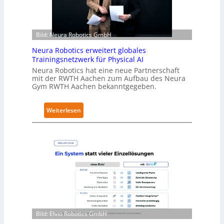
r
h
ä
Bild: Neura Robotics GmbH
l
t
Neura Robotics erweitert globales
S
Trainingsnetzwerk für Physical AI
e
Neura Robotics hat eine neue Partnerschaft
mit der RWTH Aachen zum Aufbau des Neura
c
Gym RWTH Aachen bekanntgegeben.
u
r
:
Weiterlesen
i
N
t
e
y
u
-
r
L
a
e
R
v
o
e
b
l
o
-
Bild: Elvio Robotics GmbH
t
2