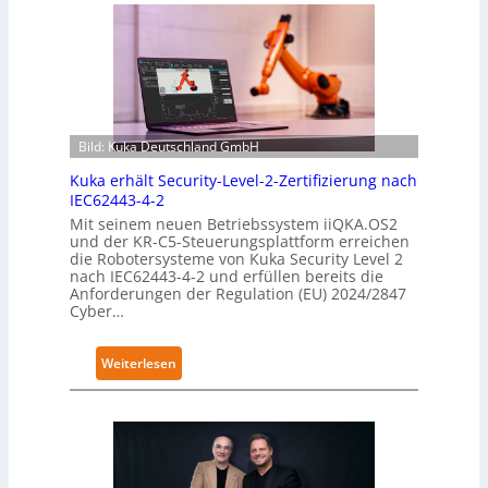
Bild: Kuka Deutschland GmbH
Kuka erhält Security-Level-2-Zertifizierung nach
IEC62443-4-2
Mit seinem neuen Betriebssystem iiQKA.OS2
und der KR-C5-Steuerungsplattform erreichen
die Robotersysteme von Kuka Security Level 2
nach IEC62443-4-2 und erfüllen bereits die
Anforderungen der Regulation (EU) 2024/2847
Cyber…
:
Weiterlesen
K
u
k
a
e