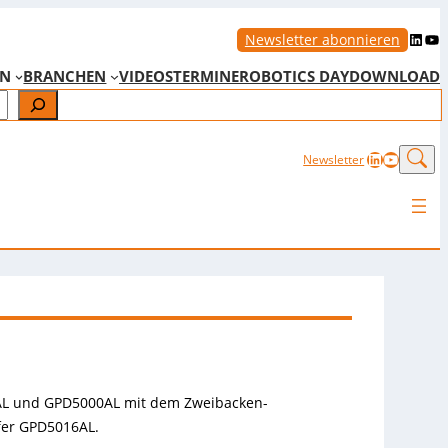
LinkedIn
YouTube
Newsletter abonnieren
EN
BRANCHEN
VIDEOS
TERMINE
ROBOTICS DAY
DOWNLOAD
LinkedIn
YouTub
Newsletter
00AL und GPD5000AL mit dem Zweibacken-
fer GPD5016AL.