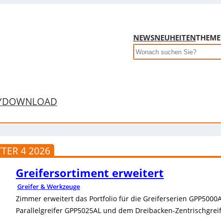
NEWS
NEUHEITEN
THEM
Search
Y
DOWNLOAD
TER 4 2026
Greifersortiment erweitert
Greifer & Werkzeuge
Zimmer erweitert das Portfolio für die Greiferserien GPP50
Parallelgreifer GPP5025AL und dem Dreibacken-Zentrischgrei