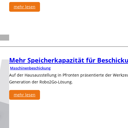
mehr lesen
:
G
r
e
i
f
e
r
Mehr Speicherkapazität für Beschick
s
Maschinenbeschickung
o
r
Auf der Hausausstellung in Pfronten präsentierte der Werkz
t
Generation der Robo2Go-Lösung.
i
m
mehr lesen
e
:
n
M
t
e
e
h
r
r