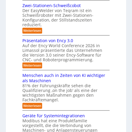
y
e
o
Zwei-Stationen-Schweißcobot
s
i
Der EasyWelder von Teqram ist ein
-
s
t
Schweißroboter mit Zwei-Stationen-
t
K
e
Konfiguration, der Stillstandszeiten
u
a
m
reduziert.
n
m
g
f
:
Weiterlesen
s
e
Z
ü
v
r
w
Präsentation von Ency 3.0
e
r
e
a
r
Auf der Ency World Conference 2026 in
R
i
g
Limassol präsentierte das Unternehmen
s
-
e
l
die Version 3.0 seiner Ency-Software für
S
y
e
i
CNC- und Roboterprogrammierung.
t
s
i
a
n
:
Weiterlesen
c
t
t
r
P
h
i
e
r
v
ä
Menschen auch in Zeiten von KI wichtiger
o
ä
m
o
n
als Maschinen
u
s
n
f
e
81% der Führungskräfte sehen die
m
e
m
n
ü
Qualifizierung ‚on the job‘ als eine der
n
i
e
-
t
l
r
wichtigsten Maßnahmen gegen den
S
b
a
i
Fachkräftemangel.
R
c
t
i
t
h
:
Weiterlesen
o
i
ä
s
w
M
o
r
b
e
e
I
n
Geräte für Systemintegrationen
i
o
i
n
v
s
S
Modibus hat eine Produktfamilie
ß
s
t
o
c
vorgestellt, die die Verbindung von
O
c
c
n
h
i
o
Maschinen- und Anlagensteuerungen
h
-
E
e