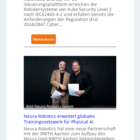
Steuerungsplattform erreichen die
Robotersysteme von Kuka Security Level 2
nach IEC62443-4-2 und erfüllen bereits die
Anforderungen der Regulation (EU)
2024/2847 Cyber…
:
Weiterlesen
K
u
k
a
e
r
h
ä
l
t
Bild: Neura Robotics GmbH
S
Neura Robotics erweitert globales
e
Trainingsnetzwerk für Physical AI
c
Neura Robotics hat eine neue Partnerschaft
u
mit der RWTH Aachen zum Aufbau des
r
Neura Gym RWTH Aachen bekanntgegeben.