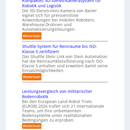
Kompaktes 3D-Stereo-Kamerasystem für
D
e
i
Robotik und Logistik
-
r
e
Die 3D-Stereo-mini-Kamera von Basler
H
f
eignet sich für preissensitive
r
a
Anwendungen bei mobilen Robotern,
ü
u
n
Warehouse-Drohnen und
r
n
d
Automatisierungslösungen.
T
g
l
:
Weiterlesen
a
s
i
K
u
t
n
Shuttle-System für Reinräume bis ISO-
o
c
r
g
Klasse 5 zertifiziert
m
h
e
Das Shuttle Stein Link von Stein Automation
-
p
r
f
hat die Reinraumklassifizierung nach ISO-
S
a
o
Klasse 5 erhalten und erweitert damit seine
f
y
k
Einsatzmöglichkeiten.
b
2
s
t
o
0
:
Weiterlesen
t
e
t
2
S
e
s
e
6
h
m
3
Leistungsvergleich von militärischer
r
u
Bodenrobotik
D
t
Bei den European Land Robot Trials
-
t
(ELROB) 2026 trafen sich 21 internationale
S
l
Teams, um ihre unbemannten
t
Bodensysteme unter realitätsnahen
e
e
Bedingungen zu erproben.
-
r
:
Weiterlesen
S
e
L