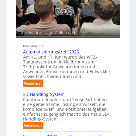
i
h
a
o
i
c
n
n
h
s
e
b
e
n
e
n
Innovationstage Zollernalb
p
s
e
t
r
Nachbericht
ä
C
Automatisierungstreff 2026
n
o
Am 16. und 17. Juni wurde das WTZ-
d
Tagungszentrum in Heilbronn zum
b
i
Treffpunkt für Anwenderinnen und
o
g
Anwender, Entwicklerinnen und Entwickler
t
sowie Entscheiderinnen und…
e
P
:
Weiterlesen
o
A
3D-Handling-System
l
u
Cambrian Robotics und SensoPart haben
y
t
eine gemeinsame Lösung entwickelt, die
m
o
komplexe Greif- und Positionieraufgaben
e
m
einfacher zugänglich macht: das neue 3D-
r
a
Handling-System.
l
t
:
Weiterlesen
a
i
3
g
s