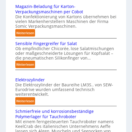
u
ü
Magazin-Beladung für Karton-
n
n
Verpackungsmaschinen per Cobot
g
s
Die Konfektionierung von Kartons übernehmen bei
e
vielen Markenherstellern Maschinen der Firma
t
n
Somic Verpackungsmaschinen.
l
v
:
Weiterlesen
i
o
M
c
Sensible Fingergreifer für Salat
a
n
h
Ob empfindlicher Chicorée, lose Salatmischungen
g
P
oder maßgeschneiderte Lösungen für Kopfsalat –
e
a
h
die pneumatischen Silikonfinger von…
I
z
y
:
Weiterlesen
n
i
s
S
t
n
i
e
-
e
Elektrozylinder
n
c
B
l
Die Elektrozylinder der Baureihe LM3S.. von SEW-
s
a
e
Eurodrive wurden umfassend technisch
l
i
l
weiterentwickelt.
l
i
b
A
a
:
Weiterlesen
g
l
d
I
E
e
e
Schmierfreie und korrosionsbeständige
u
l
a
F
n
Polymerlager für Tauchroboter
n
e
u
i
z
Mit einem ferngesteuerten Tauchroboter namens
g
k
f
n
KeelCrab des italienischen Unternehmens Aeffe
e
f
t
lassen sich Algen, Muscheln und Seepocken von
d
g