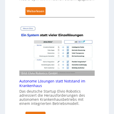
i
t
:
Weiterlesen
y
N
-
e
L
u
e
r
v
a
e
R
l
o
-
b
2
o
-
t
Z
i
e
Bild: Elvio Robotics GmbH
c
r
s
Autonome Lösungen statt Notstand im
t
Krankenhaus
e
i
Das deutsche Startup Elvio Robotics
r
f
adressiert die Herausforderungen des
w
autonomen Krankenhausbetriebs mit
i
e
einem integrierten Betriebsmodell.
z
i
i
t