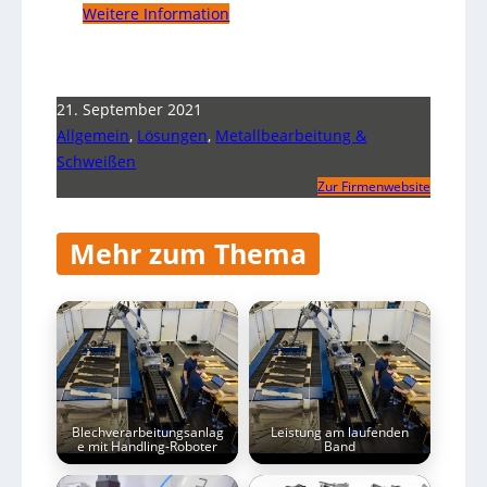
Weitere Information
21. September 2021
Allgemein
,
Lösungen
,
Metallbearbeitung &
Schweißen
Zur Firmenwebsite
Mehr zum Thema
Blechverarbeitungsanlag
Leistung am laufenden
e mit Handling-Roboter
Band