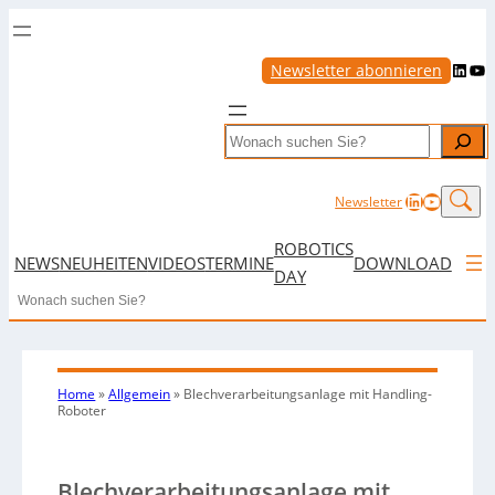
LinkedIn
YouTube
Newsletter abonnieren
Search
LinkedIn
YouTub
Newsletter
ROBOTICS
NEWS
NEUHEITEN
VIDEOS
TERMINE
DOWNLOAD
DAY
Search
Home
»
Allgemein
»
Blechverarbeitungsanlage mit Handling-
Roboter
Blechverarbeitungsanlage mit