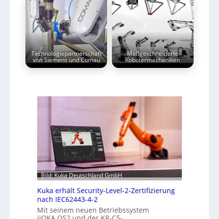
Technologiepartnerschaft
Maßgeschneiderte
von Siemens und Comau
Robotermechaniken
Bild: Kuka Deutschland GmbH
Kuka erhält Security-Level-2-Zertifizierung
nach IEC62443-4-2
Mit seinem neuen Betriebssystem
iiQKA.OS2 und der KR-C5-