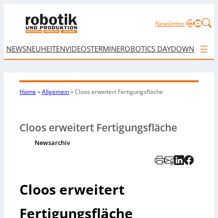
LinkedIn
YouTu
Newsletter
NEWS
NEUHEITEN
VIDEOS
TERMINE
ROBOTICS DAY
DOWNLOAD
Home
»
Allgemein
»
Cloos erweitert Fertigungsfläche
Cloos erweitert Fertigungsfläche
Newsarchiv
Cloos erweitert
Fertigungsfläche