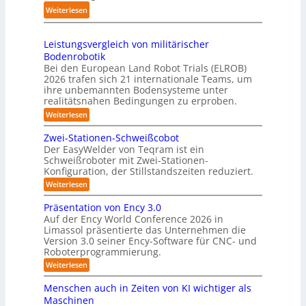
t
2
t
:
Weiterlesen
s
e
0
e
S
t
s
2
r
h
e
3
Leistungsvergleich von militärischer
6
u
m
Bodenrobotik
D
t
Bei den European Land Robot Trials (ELROB)
-
t
2026 trafen sich 21 internationale Teams, um
S
l
ihre unbemannten Bodensysteme unter
t
realitätsnahen Bedingungen zu erproben.
e
e
-
:
Weiterlesen
r
L
S
e
e
Zwei-Stationen-Schweißcobot
y
i
o
Der EasyWelder von Teqram ist ein
s
s
Schweißroboter mit Zwei-Stationen-
-
t
t
Konfiguration, der Stillstandszeiten reduziert.
u
K
e
n
:
Weiterlesen
a
g
m
Z
m
s
w
f
Präsentation von Ency 3.0
v
e
e
ü
Auf der Ency World Conference 2026 in
e
i
r
r
Limassol präsentierte das Unternehmen die
r
-
a
g
Version 3.0 seiner Ency-Software für CNC- und
S
R
l
Roboterprogrammierung.
s
t
e
e
a
y
:
Weiterlesen
i
i
t
P
c
s
i
n
r
h
Menschen auch in Zeiten von KI wichtiger als
o
t
ä
r
v
n
Maschinen
e
s
o