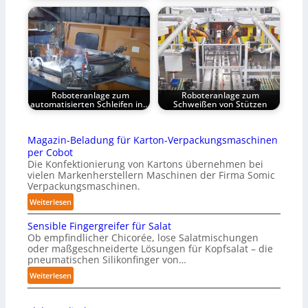
Roboteranlage zum
Roboteranlage zum
automatisierten Schleifen in…
Schweißen von Stützen
Magazin-Beladung für Karton-Verpackungsmaschinen
per Cobot
Die Konfektionierung von Kartons übernehmen bei
vielen Markenherstellern Maschinen der Firma Somic
Verpackungsmaschinen.
:
Weiterlesen
M
Sensible Fingergreifer für Salat
a
Ob empfindlicher Chicorée, lose Salatmischungen
g
oder maßgeschneiderte Lösungen für Kopfsalat – die
a
pneumatischen Silikonfinger von…
z
:
Weiterlesen
i
S
n
e
-