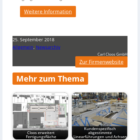
Weitere Information
25. September 2018
Allgemein
,
Newsarchiv
Carl Cloos GmbH
Zur Firmenwebsite
Mehr zum Thema
Kundenspezifisch
Cloos erweitert
abgestimmte
Fertigungsfläche
Linearführungen und Achsen