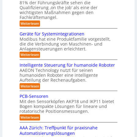
e
ä
81% der Führungskräfte sehen die
e
n
m
n
u
Qualifizierung ‚on the job‘ als eine der
n
m
-
f
t
wichtigsten Maßnahmen gegen den
i
m
S
a
ü
l
Fachkräftemangel.
c
e
t
i
r
h
:
Weiterlesen
b
i
t
w
M
R
o
ä
i
e
e
n
Geräte für Systemintegrationen
o
r
i
s
n
v
i
Modibus hat eine Produktfamilie vorgestellt,
b
ß
s
o
I
s
die die Verbindung von Maschinen- und
c
c
o
n
c
S
o
Anlagensteuerungen erleichtert.
h
E
t
h
b
e
O
n
:
Weiterlesen
e
i
o
n
c
G
-
r
t
a
k
y
e
B
Intelligente Steuerung für humanoide Roboter
K
u
3
r
o
u
AAEON Technology nutzt für seinen
c
l
.
ä
d
n
h
humanoiden Roboter eine intelligente
0
t
a
e
i
Aufteilung der Rechenaufgaben.
d
e
n
s
n
f
r
L
:
Weiterlesen
Z
s
ü
o
I
o
e
r
b
e
n
PCB-Sensoren
i
g
S
o
t
5
t
Mit den Sensorköpfen AKP18 und IKP11 bietet
y
t
e
i
e
z
s
Bogen kompakte Lösungen für lineare und
i
l
n
s
t
rotatorische Positionsmessungen.
k
e
l
v
e
t
i
:
r
o
Weiterlesen
m
g
i
P
n
i
t
e
C
K
k
AAA Zürich: Treffpunkt für praxisnahe
n
n
i
B
I
t
Automatisierungslösungen
t
-
w
f
e