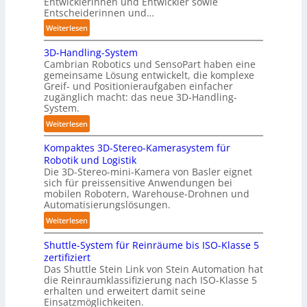
Entwicklerinnen und Entwickler sowie
P
Entscheiderinnen und…
o
:
Weiterlesen
l
A
y
3D-Handling-System
u
m
Cambrian Robotics und SensoPart haben eine
t
e
gemeinsame Lösung entwickelt, die komplexe
o
r
Greif- und Positionieraufgaben einfacher
m
l
zugänglich macht: das neue 3D-Handling-
a
System.
a
t
g
:
Weiterlesen
i
e
3
s
r
Kompaktes 3D-Stereo-Kamerasystem für
D
i
Robotik und Logistik
f
-
e
Die 3D-Stereo-mini-Kamera von Basler eignet
ü
H
sich für preissensitive Anwendungen bei
r
r
a
mobilen Robotern, Warehouse-Drohnen und
u
T
n
Automatisierungslösungen.
n
a
d
:
Weiterlesen
g
u
l
K
s
c
i
Shuttle-System für Reinräume bis ISO-Klasse 5
o
t
h
n
zertifiziert
m
r
r
g
Das Shuttle Stein Link von Stein Automation hat
p
e
o
die Reinraumklassifizierung nach ISO-Klasse 5
-
a
f
erhalten und erweitert damit seine
b
S
k
Einsatzmöglichkeiten.
f
o
y