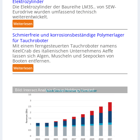
Elektrozylinder
n
B
Die Elektrozylinder der Baureihe LM3S.. von SEW-
s
e
Eurodrive wurden umfassend technisch
i
weiterentwickelt.
l
b
a
:
Weiterlesen
l
d
E
e
Schmierfreie und korrosionsbeständige Polymerlager
u
l
F
für Tauchroboter
n
e
i
Mit einem ferngesteuerten Tauchroboter namens
g
k
n
KeelCrab des italienischen Unternehmens Aeffe
f
t
lassen sich Algen, Muscheln und Seepocken von
g
ü
r
Booten entfernen.
e
r
o
:
Weiterlesen
r
K
z
S
g
a
y
c
r
r
l
h
e
t
i
Bild: Interact Analysis Group Holdings Limited
m
i
o
n
i
f
n
d
e
e
-
e
r
r
V
r
f
f
e
r
ü
r
e
r
p
i
S
a
e
a