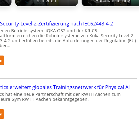
g
Schleifen
Automatisierung
Security-Level-2-Zertifizierung nach IEC62443-4-2
euen Betriebssystem iiQKA.OS2 und der KR-C5-
attform erreichen die Robotersysteme von Kuka Security Level 2
3-4-2 und erfüllen bereits die Anforderungen der Regulation (EU)
yber…
:
en
K
u
k
a
ics erweitert globales Trainingsnetzwerk für Physical AI
e
cs hat eine neue Partnerschaft mit der RWTH Aachen zum
Neura Gym RWTH Aachen bekanntgegeben.
r
h
ä
:
en
l
N
t
e
S
u
e