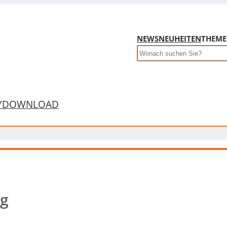
NEWS
NEUHEITEN
THEM
Search
Y
DOWNLOAD
ng