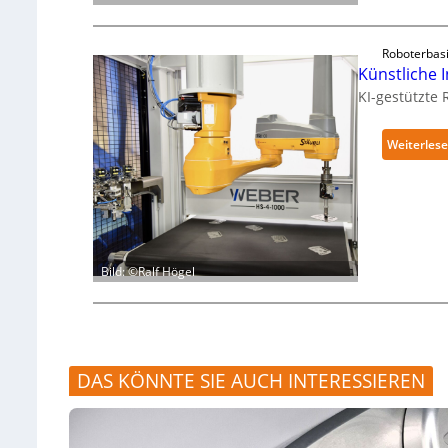
Roboterbas
Künstliche I
KI-gestützte
Weiterles
Bild: ©Ralf Högel
DAS KÖNNTE SIE AUCH INTERESSIEREN