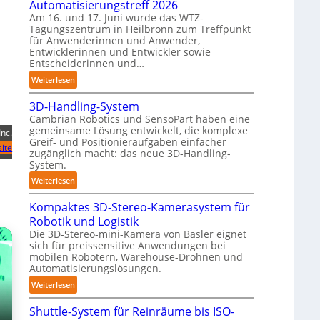
Automatisierungstreff 2026
n
o
Am 16. und 17. Juni wurde das WTZ-
d
b
Tagungszentrum in Heilbronn zum Treffpunkt
i
für Anwenderinnen und Anwender,
o
g
Entwicklerinnen und Entwickler sowie
t
e
Entscheiderinnen und…
P
:
Weiterlesen
o
A
l
3D-Handling-System
u
y
Cambrian Robotics und SensoPart haben eine
t
gemeinsame Lösung entwickelt, die komplexe
m
Inc.
o
Greif- und Positionieraufgaben einfacher
e
m
ite
zugänglich macht: das neue 3D-Handling-
r
a
System.
l
t
:
Weiterlesen
a
i
3
g
s
Kompaktes 3D-Stereo-Kamerasystem für
D
e
i
Robotik und Logistik
-
r
e
Die 3D-Stereo-mini-Kamera von Basler eignet
H
f
r
sich für preissensitive Anwendungen bei
a
ü
u
mobilen Robotern, Warehouse-Drohnen und
n
r
Automatisierungslösungen.
n
d
T
g
:
Weiterlesen
l
a
s
K
i
u
Shuttle-System für Reinräume bis ISO-
t
o
n
c