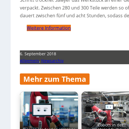
Schritt trocknet Sawyer das Werkstück an einer Ge
verpackt. Zwischen 280 und 300 Teile werden so oh
dauert zwischen fünf und acht Stunden, sodass d
Weitere Information
6. September 2018
Allgemein
,
Newsarchiv
Mehr zum Thema
Cobots in der