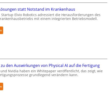
r
c
a
ösungen statt Notstand im Krankenhaus
u
R
 Startup Elvio Robotics adressiert die Herausforderungen des
r
o
ankenhausbetriebs mit einem integrierten Betriebsmodell.
i
b
t
o
y
:
en
t
-
A
i
L
u
c
e
t
s
v
o
e
e
n
r
l
o
w
zu den Auswirkungen von Physical AI auf die Fertigung
-
m
e
und Nvidia haben ein Whitepaper veröffentlicht, das zeigt, wie
2
e
i
Fertigungsprozesse grundlegend verändern kann.
-
L
t
Z
ö
e
e
:
s
en
r
r
W
u
t
t
h
n
g
i
i
g
l
f
t
e
o