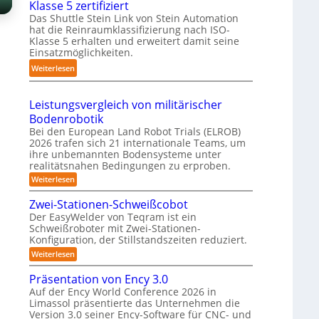
Klasse 5 zertifiziert
r
m
g
h
Das Shuttle Stein Link von Stein Automation
e
p
-
r
hat die Reinraumklassifizierung nach ISO-
f
a
S
Klasse 5 erhalten und erweitert damit seine
o
f
k
y
Einsatzmöglichkeiten.
b
2
t
s
o
:
Weiterlesen
0
e
t
t
S
2
s
e
e
h
6
3
Leistungsvergleich von militärischer
m
r
u
D
Bodenrobotik
t
-
Bei den European Land Robot Trials (ELROB)
t
S
2026 trafen sich 21 internationale Teams, um
l
ihre unbemannten Bodensysteme unter
t
e
realitätsnahen Bedingungen zu erproben.
e
-
:
Weiterlesen
r
L
S
e
e
Zwei-Stationen-Schweißcobot
y
o
i
Der EasyWelder von Teqram ist ein
s
s
-
Schweißroboter mit Zwei-Stationen-
t
t
K
Konfiguration, der Stillstandszeiten reduziert.
u
e
a
n
:
Weiterlesen
m
g
m
Z
s
f
w
e
Präsentation von Ency 3.0
v
e
ü
e
r
Auf der Ency World Conference 2026 in
i
r
r
Limassol präsentierte das Unternehmen die
a
-
g
R
Version 3.0 seiner Ency-Software für CNC- und
S
s
l