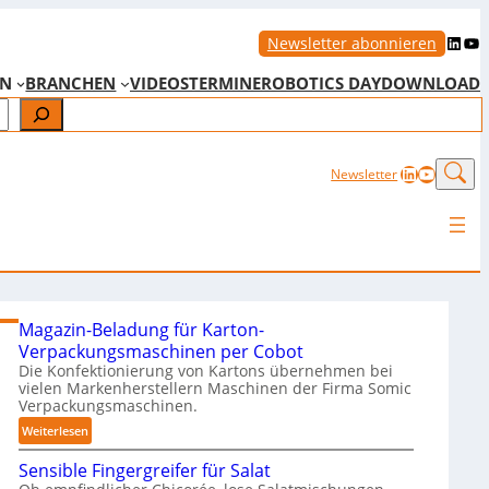
LinkedIn
YouTube
Newsletter abonnieren
EN
BRANCHEN
VIDEOS
TERMINE
ROBOTICS DAY
DOWNLOAD
LinkedIn
YouTub
Newsletter
Magazin-Beladung für Karton-
Verpackungsmaschinen per Cobot
Die Konfektionierung von Kartons übernehmen bei
vielen Markenherstellern Maschinen der Firma Somic
Verpackungsmaschinen.
:
Weiterlesen
M
Sensible Fingergreifer für Salat
a