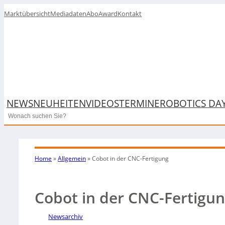
Marktübersicht
Mediadaten
Abo
Award
Kontakt
NEWS
NEUHEITEN
VIDEOS
TERMINE
ROBOTICS DA
Search
Home
»
Allgemein
»
Cobot in der CNC-Fertigung
Cobot in der CNC-Fertigu
Newsarchiv