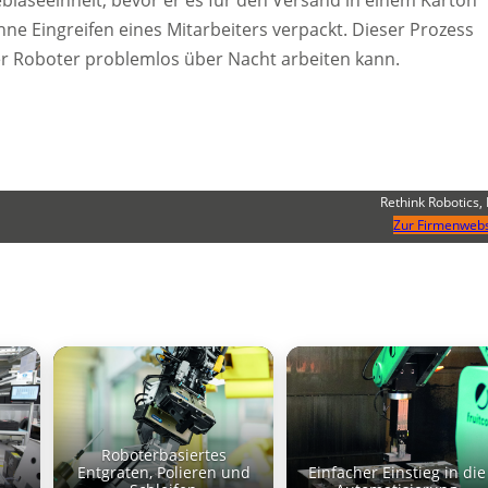
bläseeinheit, bevor er es für den Versand in einem Karton
ne Eingreifen eines Mitarbeiters verpackt. Dieser Prozess
er Roboter problemlos über Nacht arbeiten kann.
Rethink Robotics, 
Zur Firmenwebs
Roboterbasiertes
Entgraten, Polieren und
Einfacher Einstieg in die