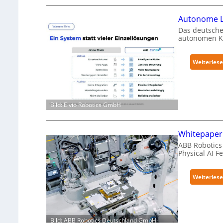
Autonome L
Das deutsche
autonomen Kr
Weiterles
Bild: Elvio Robotics GmbH
Whitepaper 
ABB Robotics 
Physical AI 
Weiterles
Bild: ABB Robotics Deutschland GmbH