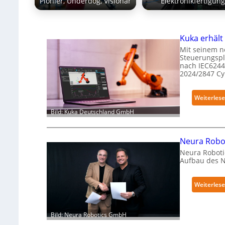
Pionier, Underdog, Visionär
Elektronikfertigun
Kuka erhält 
Mit seinem n
Steuerungspl
nach IEC6244
2024/2847 C
Weiterles
Bild: Kuka Deutschland GmbH
Neura Robot
Neura Roboti
Aufbau des 
Weiterles
Bild: Neura Robotics GmbH