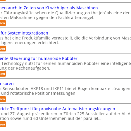
g
t
ü
P
a
l
a
r
r
en auch in Zeiten von KI wichtiger als Maschinen
m
e
t
ä
 Führungskräfte sehen die Qualifizierung ‚on the job‘ als eine der
R
i
i
e
s
c
gsten Maßnahmen gegen den Fachkräftemangel.
o
e
e
r
h
n
n
:
sen
i
a
v
e
t
M
o
n
n
s
a
e
 für Systemintegrationen
n
-
t
r
n
y
m
s hat eine Produktfamilie vorgestellt, die die Verbindung von Mas
S
i
s
ä
i
s
c
lagensteuerungen erleichtert.
o
c
l
u
h
n
t
h
:
sen
i
w
v
m
e
G
e
t
e
o
n
e
e
ä
igente Steuerung für humanoide Roboter
m
i
n
a
r
r
ß
b
Technology nutzt für seinen humanoiden Roboter eine intelligent
E
f
u
ä
i
c
n
lung der Rechenaufgaben.
c
i
t
ü
s
o
c
h
e
:
s
sen
c
r
b
y
i
f
I
h
o
I
3
n
R
ü
n
e
t
nsoren
.
Z
S
r
t
o
r
0
n Sensorköpfen AKP18 und IKP11 bietet Bogen kompakte Lösungen 
e
S
e
O
B
b
i
e und rotatorische Positionsmessungen.
y
l
o
-
t
o
s
l
d
:
sen
e
t
K
i
t
e
P
n
e
g
n
C
l
i
rich: Treffpunkt für praxisnahe Automatisierungslösungen
v
m
e
r
B
a
o
 und 27. August präsentieren in Zürich 225 Aussteller auf der All 
k
i
n
o
-
n
n
tion sowie rund 60 Unternehmen auf der parallel…
s
t
b
u
S
K
t
e
o
e
s
:
sen
n
I
e
S
t
n
A
e
w
g
d
t