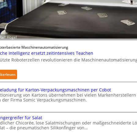
w
i
r
k
u
Ralf Högel
n
g
oterbasierte Maschinenautomatisierung
e
che Intelligenz ersetzt zeitintensives Teachen
n
tützte Roboterzellen revolutionieren die Maschinenautomatisierung
v
o
:
iterlesen
n
K
P
ü
h
eladung für Karton-Verpackungsmaschinen per Cobot
n
ktionierung von Kartons übernehmen bei vielen Markenherstellern
y
 der Firma Somic Verpackungsmaschinen.
s
s
t
i
M
l
c
ingergreifer für Salat
i
a
dlicher Chicorée, lose Salatmischungen oder maßgeschneiderte L
c
lat – die pneumatischen Silikonfinger von…
l
h
A