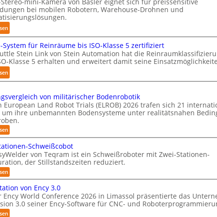
-Stereo-mini-Kamera von Basler eignet sich für preissensitive
-
s
ungen bei mobilen Robotern, Warehouse-Drohnen und
H
i
tisierungslösungen.
a
e
:
sen
n
r
K
d
u
-System für Reinräume bis ISO-Klasse 5 zertifiziert
o
l
n
uttle Stein Link von Stein Automation hat die Reinraumklassifizier
m
i
SO-Klasse 5 erhalten und erweitert damit seine Einsatzmöglichkeit
g
p
n
s
:
sen
a
g
t
S
k
-
r
h
t
S
ngsvergleich von militärischer Bodenrobotik
e
u
e
n European Land Robot Trials (ELROB) 2026 trafen sich 21 internati
y
f
t
s
 um ihre unbemannten Bodensysteme unter realitätsnahen Bedi
s
f
t
roben.
3
t
2
l
D
:
sen
e
0
L
e
-
m
e
2
tationen-Schweißcobot
-
S
i
syWelder von Teqram ist ein Schweißroboter mit Zwei-Stationen-
6
S
s
t
ration, der Stillstandszeiten reduziert.
t
y
e
u
:
sen
s
r
n
Z
t
g
e
w
tation von Ency 3.0
s
e
e
o
r Ency World Conference 2026 in Limassol präsentierte das Unter
v
i
m
-
rsion 3.0 seiner Ency-Software für CNC- und Roboterprogrammieru
e
-
f
r
K
S
:
sen