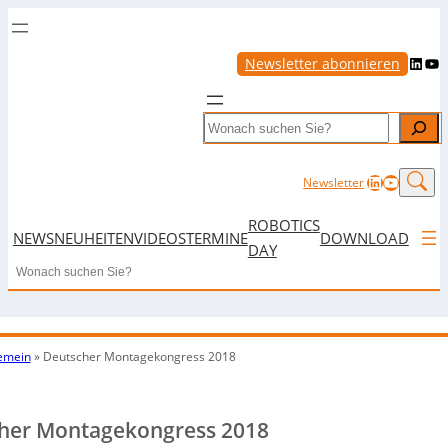
LinkedIn
YouTube
Newsletter abonnieren
Search
LinkedIn
YouTub
Newsletter
ROBOTICS
NEWS
NEUHEITEN
VIDEOS
TERMINE
DOWNLOAD
DAY
Search
emein
»
Deutscher Montagekongress 2018
her Montagekongress 2018