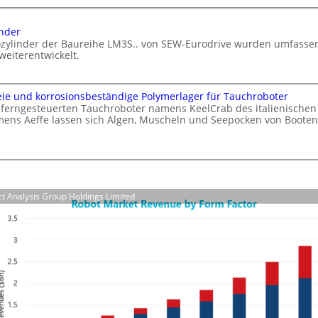
e
I
I
a
inder
n
u
rozylinder der Baureihe LM3S.. von SEW-Eurodrive wurden umfasse
t
f
weiterentwickelt.
e
d
l
i
l
ie und korrosionsbeständige Polymerlager für Tauchroboter
e
i
 ferngesteuerten Tauchroboter namens KeelCrab des italienischen
F
ens Aeffe lassen sich Algen, Muscheln und Seepocken von Booten
g
e
e
r
n
t
z
i
e
g
act Analysis Group Holdings Limited
r
m
u
s
n
e
g
t
z
t
z
e
i