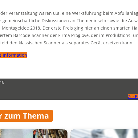
 der Veranstaltung waren u.a. eine Werksführung beim Abfüllanl
ie gemeinschaftliche Diskussionen an Themeninseln sowie die Aus
 Montageidee 2018. Der erste Preis ging hier an einen smarten H
iertem Barcode-Scanner der Firma Proglove, der im Produktions- u
feld den klassischen Scanner als separates Gerät ersetzen kann.
e Information
018
Zur F
r zum Thema