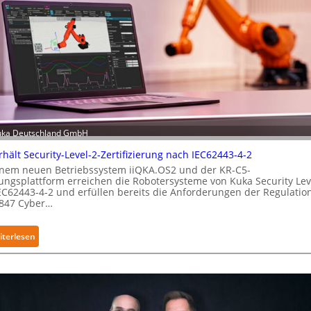
Kuka Deutschland GmbH
hält Security-Level-2-Zertifizierung nach IEC62443-4-2
inem neuen Betriebssystem iiQKA.OS2 und der KR-C5-
ungsplattform erreichen die Robotersysteme von Kuka Security Lev
EC62443-4-2 und erfüllen bereits die Anforderungen der Regulation
847 Cyber…
:
iterlesen
K
u
k
a
e