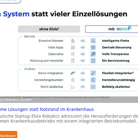
-
a
Z
R
e
o
r
b
t
o
i
t
f
i
i
c
z
s
i
e
e
r
r
w
u
e
n
i
g
t
Elvio Robotics GmbH
n
e
a
me Lösungen statt Notstand im Krankenhaus
r
c
utsche Startup Elvio Robotics adressiert die Herausforderungen d
t
h
men Krankenhausbetriebs mit einem integrierten Betriebsmodell.
g
I
l
E
:
iterlesen
o