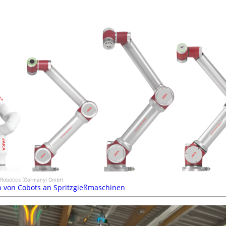
a Robotics (Germany) GmbH
n von Cobots an Spritzgießmaschinen