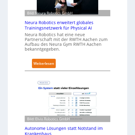
r
h
Bild: Neura Robotics GmbH
ä
l
Neura Robotics erweitert globales
t
Trainingsnetzwerk für Physical AI
S
Neura Robotics hat eine neue
Partnerschaft mit der RWTH Aachen zum
e
Aufbau des Neura Gym RWTH Aachen
c
bekanntgegeben.
u
r
:
Weiterlesen
i
N
t
e
y
u
-
r
L
a
e
R
v
o
e
b
l
Bild: Elvio Robotics GmbH
o
-
t
Autonome Lösungen statt Notstand im
2
i
Krankenhaus
-