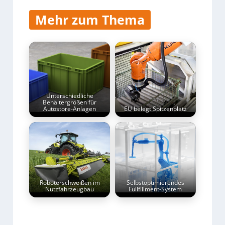
Mehr zum Thema
Unterschiedliche
Behältergrößen für
Autostore-Anlagen
EU belegt Spitzenplatz
Roboterschweißen im
Selbstoptimierendes
Nutzfahrzeugbau
Fullfillment-System