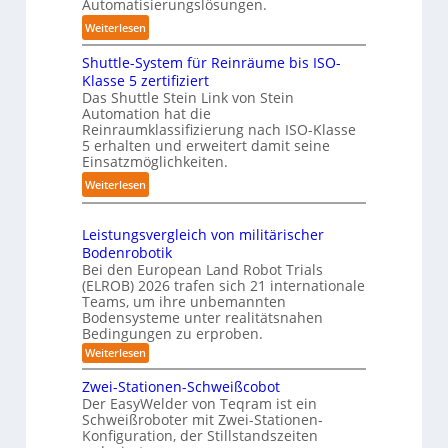
d
Automatisierungslösungen.
g
g
l
:
Weiterlesen
s
e
i
K
t
r
n
Shuttle-System für Reinräume bis ISO-
o
r
f
g
Klasse 5 zertifiziert
m
e
ü
Das Shuttle Stein Link von Stein
-
p
f
Automation hat die
r
S
a
Reinraumklassifizierung nach ISO-Klasse
f
T
y
k
5 erhalten und erweitert damit seine
2
a
s
t
Einsatzmöglichkeiten.
0
u
t
e
:
Weiterlesen
2
c
e
s
S
6
h
m
3
h
r
Leistungsvergleich von militärischer
D
u
o
Bodenrobotik
-
t
b
Bei den European Land Robot Trials
S
t
(ELROB) 2026 trafen sich 21 internationale
o
t
l
Teams, um ihre unbemannten
t
e
Bodensysteme unter realitätsnahen
e
e
r
Bedingungen zu erproben.
-
r
e
:
Weiterlesen
S
L
o
y
e
Zwei-Stationen-Schweißcobot
-
s
i
Der EasyWelder von Teqram ist ein
K
s
t
Schweißroboter mit Zwei-Stationen-
t
a
e
Konfiguration, der Stillstandszeiten
u
m