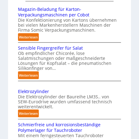
r
n
ü
i
Magazin-Beladung für Karton-
k
h
n
c
Verpackungsmaschinen per Cobot
u
a
s
a
Die Konfektionierung von Kartons übernehmen
n
u
bei vielen Markenherstellern Maschinen der
t
l
g
Firma Somic Verpackungsmaschinen.
s
l
A
e
:
Weiterlesen
i
I
n
M
c
Sensible Fingergreifer für Salat
v
a
h
Ob empfindlicher Chicorée, lose
o
g
Salatmischungen oder maßgeschneiderte
e
a
n
Lösungen für Kopfsalat – die pneumatischen
I
z
P
Silikonfinger von…
n
i
h
:
Weiterlesen
t
n
y
S
-
e
e
s
B
Elektrozylinder
l
n
i
e
Die Elektrozylinder der Baureihe LM3S.. von
l
s
c
SEW-Eurodrive wurden umfassend technisch
l
i
i
weiterentwickelt.
a
a
b
g
l
:
d
Weiterlesen
l
e
E
u
A
e
n
Schmierfreie und korrosionsbeständige
l
n
I
F
Polymerlager für Tauchroboter
z
e
g
a
i
Mit einem ferngesteuerten Tauchroboter
e
k
f