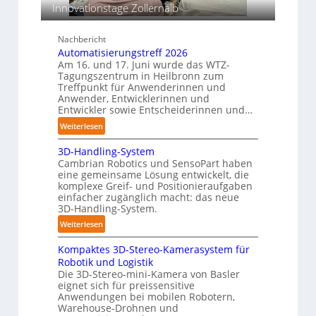
c
e
Innovationstage Zollernalb
s
h
a
i
i
o
c
Nachbericht
n
n
h
Automatisierungstreff 2026
e
s
e
Am 16. und 17. Juni wurde das WTZ-
n
b
Tagungszentrum in Heilbronn zum
n
p
Treffpunkt für Anwenderinnen und
e
e
Anwender, Entwicklerinnen und
s
r
Entwickler sowie Entscheiderinnen und…
t
C
:
Weiterlesen
ä
o
A
n
b
3D-Handling-System
u
d
Cambrian Robotics und SensoPart haben
o
t
i
eine gemeinsame Lösung entwickelt, die
t
o
g
komplexe Greif- und Positionieraufgaben
m
e
einfacher zugänglich macht: das neue
a
3D-Handling-System.
P
t
o
:
Weiterlesen
i
l
3
s
y
Kompaktes 3D-Stereo-Kamerasystem für
D
i
Robotik und Logistik
m
-
e
Die 3D-Stereo-mini-Kamera von Basler
e
H
eignet sich für preissensitive
r
r
a
Anwendungen bei mobilen Robotern,
u
l
n
Warehouse-Drohnen und
n
a