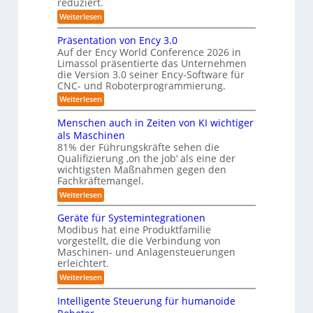
m
reduziert.
n
e
g
f
:
Weiterlesen
s
r
Z
ü
v
w
a
Präsentation von Ency 3.0
e
r
e
r
Auf der Ency World Conference 2026 in
s
R
i
g
Limassol präsentierte das Unternehmen
y
-
e
l
die Version 3.0 seiner Ency-Software für
S
s
e
i
CNC- und Roboterprogrammierung.
t
i
t
a
n
:
Weiterlesen
c
e
t
r
P
h
i
m
r
v
ä
Menschen auch in Zeiten von KI wichtiger
o
ä
o
f
n
als Maschinen
u
s
n
e
ü
81% der Führungskräfte sehen die
m
e
m
n
r
Qualifizierung ‚on the job‘ als eine der
n
i
e
-
t
l
wichtigsten Maßnahmen gegen den
R
S
b
a
i
Fachkräftemangel.
c
o
t
i
t
h
:
Weiterlesen
i
b
ä
s
w
M
o
r
o
e
e
I
n
Geräte für Systemintegrationen
i
i
n
t
v
s
S
Modibus hat eine Produktfamilie
ß
s
o
c
i
vorgestellt, die die Verbindung von
O
c
c
n
h
k
o
Maschinen- und Anlagensteuerungen
h
-
E
e
b
erleichtert.
e
u
n
r
K
o
n
c
B
n
:
Weiterlesen
t
l
a
y
o
G
d
u
a
3
d
e
Intelligente Steuerung für humanoide
c
L
.
e
r
s
h