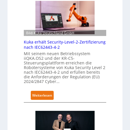
Bild: Kuka Deutschland GmbH
Kuka erhält Security-Level-2-Zertifizierung
nach IEC62443-4-2
Mit seinem neuen Betriebssystem
iiQKA.OS2 und der KR-C5-
Steuerungsplattform erreichen die
Robotersysteme von Kuka Security Level 2
nach IEC62443-4-2 und erfüllen bereits
die Anforderungen der Regulation (EU)
2024/2847 Cyber…
:
Weiterlesen
K
u
k
a
e