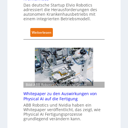
c
Das deutsche Startup Elvio Robotics
Z
adressiert die Herausforderungen des
s
e
autonomen Krankenhausbetriebs mit
e
r
einem integrierten Betriebsmodell.
r
t
w
i
:
Weiterlesen
e
f
A
i
i
u
t
z
t
e
i
o
r
e
n
t
r
o
g
u
m
l
n
e
o
g
Bild: ABB Robotics Deutschland GmbH
L
b
n
ö
Whitepaper zu den Auswirkungen von
a
a
s
Physical AI auf die Fertigung
l
c
u
ABB Robotics und Nvidia haben ein
e
h
Whitepaper veröffentlicht, das zeigt, wie
n
s
I
Physical AI Fertigungsprozesse
g
T
grundlegend verändern kann.
E
e
r
C