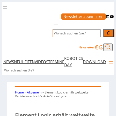
LinkedIn
YouTube
Newsletter abonnieren
Search
LinkedIn
YouTub
Newsletter
ROBOTICS
NEWS
NEUHEITEN
VIDEOS
TERMINE
DOWNLOAD
DAY
Search
Home
»
Allgemein
»
Element Logic erhält weltweite
Vertriebsrechte für AutoStore-System
Element Logic erhält weltweite