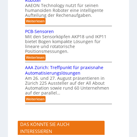
Roboter
0
n
ä
o
s
i
AAEON Technology nutzt für seinen
r
t
g
n
e
o
humanoiden Roboter eine intelligente
e
Z
i
b
f
Aufteilung der Rechenaufgaben.
5
e
o
ü
s
z
i
:
Weiterlesen
t
r
t
t
I
e
i
S
e
n
i
k
PCB-Sensoren
y
r
n
t
s
Mit den Sensorköpfen AKP18 und IKP11
k
v
t
e
t
bietet Bogen kompakte Lösungen für
o
l
i
e
lineare und rotatorische
n
l
m
f
K
Positionsmessungen.
i
i
I
g
i
n
:
Weiterlesen
w
e
t
z
P
i
n
e
C
i
AAA Zürich: Treffpunkt für praxisnahe
c
t
g
B
h
e
Automatisierungslösungen
e
r
-
t
S
Am 26. und 27. August präsentieren in
a
S
r
i
t
t
Zürich 225 Aussteller auf der All About
e
t
g
e
i
n
Automation sowie rund 60 Unternehmen
e
u
o
s
auf der parallel…
r
e
n
o
a
r
:
Weiterlesen
e
r
l
u
A
n
e
s
n
A
n
M
g
A
a
f
Z
s
ü
ü
c
DAS KÖNNTE SIE AUCH
r
r
h
h
i
INTERESSIEREN
i
u
c
n
m