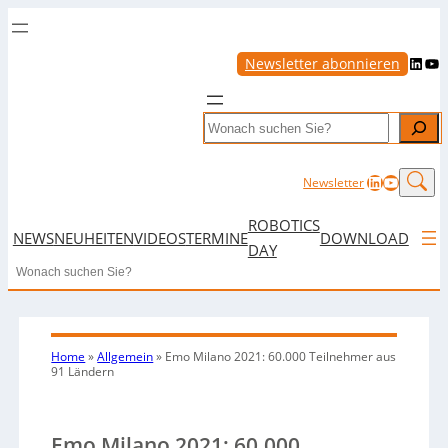
LinkedIn
YouTube
Newsletter abonnieren
Search
LinkedIn
YouTub
Newsletter
ROBOTICS
NEWS
NEUHEITEN
VIDEOS
TERMINE
DOWNLOAD
DAY
Search
Home
»
Allgemein
»
Emo Milano 2021: 60.000 Teilnehmer aus
91 Ländern
Emo Milano 2021: 60.000