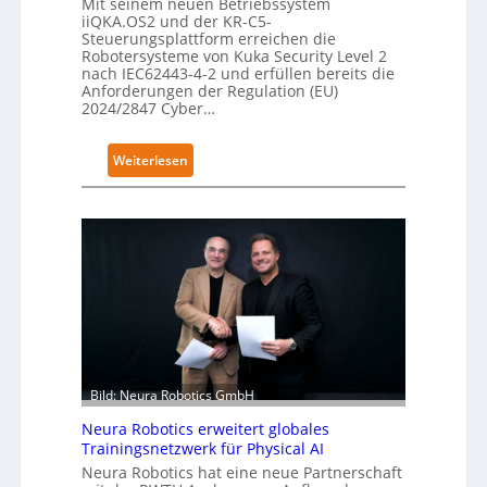
Mit seinem neuen Betriebssystem
r
iiQKA.OS2 und der KR-C5-
g
Steuerungsplattform erreichen die
Robotersysteme von Kuka Security Level 2
r
nach IEC62443-4-2 und erfüllen bereits die
e
Anforderungen der Regulation (EU)
i
2024/2847 Cyber…
f
e
:
Weiterlesen
r
K
f
u
ü
k
r
a
S
e
a
r
l
h
a
ä
t
l
t
Bild: Neura Robotics GmbH
S
Neura Robotics erweitert globales
e
Trainingsnetzwerk für Physical AI
c
Neura Robotics hat eine neue Partnerschaft
u