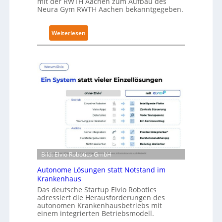
mit der RWTH Aachen zum Aufbau des
r
Neura Gym RWTH Aachen bekanntgegeben.
i
t
:
Weiterlesen
y
N
-
e
L
u
e
r
v
a
e
R
l
o
-
b
2
o
-
t
Z
i
e
Bild: Elvio Robotics GmbH
c
r
s
Autonome Lösungen statt Notstand im
t
Krankenhaus
e
i
r
Das deutsche Startup Elvio Robotics
f
adressiert die Herausforderungen des
w
i
autonomen Krankenhausbetriebs mit
e
einem integrierten Betriebsmodell.
z
i