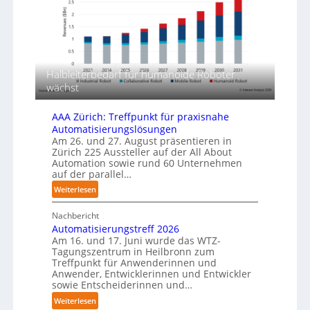
f
u
e
d
n
r
i
g
l
e
s
a
F
m
g
a
Halbleiterbedarf für humanoide Roboter
e
e
s
wächst
r
r
c
t
f
h
AAA Zürich: Treffpunkt für praxisnahe
i
ü
i
Automatisierungslösungen
r
g
n
Am 26. und 27. August präsentieren in
T
u
Zürich 225 Aussteller auf der All About
e
a
n
Automation sowie rund 60 Unternehmen
n
u
auf der parallel…
g
p
c
:
Weiterlesen
e
h
A
r
r
Nachbericht
A
C
o
Automatisierungstreff 2026
A
o
b
Am 16. und 17. Juni wurde das WTZ-
Z
b
o
Tagungszentrum in Heilbronn zum
ü
o
Treffpunkt für Anwenderinnen und
t
r
t
Anwender, Entwicklerinnen und Entwickler
e
i
sowie Entscheiderinnen und…
r
c
:
Weiterlesen
h