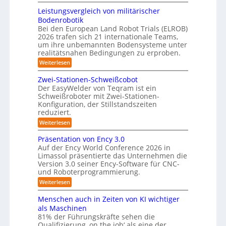
K
e
3
6
r
m
Leistungsvergleich von militärischer
A
D
a
Bodenrobotik
u
f
-
Bei den European Land Robot Trials (ELROB)
t
t
S
2026 trafen sich 21 internationale Teams,
-
o
t
/
um ihre unbemannten Bodensysteme unter
D
m
realitätsnahen Bedingungen zu erproben.
e
r
a
r
:
Weiterlesen
e
L
t
h
e
e
m
Zwei-Stationen-Schweißcobot
i
o
i
o
Der EasyWelder von Teqram ist ein
s
s
-
m
Schweißroboter mit Zwei-Stationen-
t
i
e
K
Konfiguration, der Stillstandszeiten
u
n
e
a
reduziert.
n
t
r
g
m
s
:
Weiterlesen
s
u
e
e
Z
v
n
w
n
Präsentation von Ency 3.0
r
e
s
e
g
r
Auf der Ency World Conference 2026 in
a
o
i
g
Limassol präsentierte das Unternehmen die
s
r
-
s
l
f
Version 3.0 seiner Ency-Software für CNC-
S
l
y
e
ü
und Roboterprogrammierung.
t
ö
i
s
r
a
:
Weiterlesen
c
I
s
t
t
P
h
n
i
u
r
e
v
Menschen auch in Zeiten von KI wichtiger
d
o
ä
o
n
u
m
n
als Maschinen
s
n
s
g
e
f
81% der Führungskräfte sehen die
e
m
t
n
e
Qualifizierung ‚on the job‘ als eine der
n
i
ü