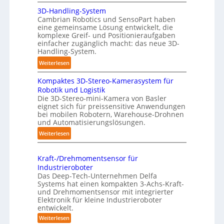
A
:
3D-Handling-System
u
T
Cambrian Robotics und SensoPart haben
t
r
eine gemeinsame Lösung entwickelt, die
o
komplexe Greif- und Positionieraufgaben
e
m
einfacher zugänglich macht: das neue 3D-
f
a
Handling-System.
f
t
:
Weiterlesen
p
i
3
u
s
Kompaktes 3D-Stereo-Kamerasystem für
D
n
i
Robotik und Logistik
-
k
e
Die 3D-Stereo-mini-Kamera von Basler
H
t
eignet sich für preissensitive Anwendungen
r
a
f
bei mobilen Robotern, Warehouse-Drohnen
u
n
und Automatisierungslösungen.
ü
n
d
r
:
Weiterlesen
g
l
p
K
s
i
r
o
t
n
Kraft-/Drehmomentsensor für
a
m
r
Industrieroboter
g
x
p
e
Das Deep-Tech-Unternehmen Delfa
-
i
a
f
Systems hat einen kompakten 3-Achs-Kraft-
S
s
k
und Drehmomentsensor mit integrierter
f
y
n
Elektronik für kleine Industrieroboter
t
2
s
entwickelt.
a
e
0
t
h
:
Weiterlesen
s
2
e