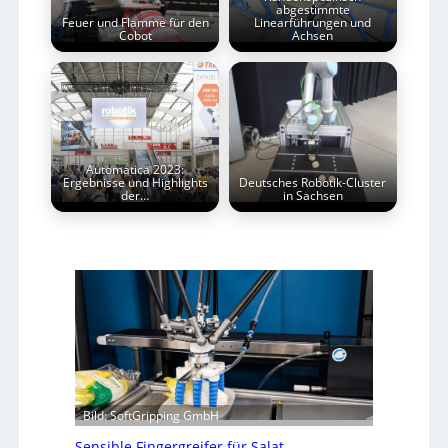
abgestimmte
Feuer und Flamme für den
Linearführungen und
Cobot
Achsen
Automatica 2023:
Ergebnisse und Highlights
Deutsches Robotik-Cluster
der…
in Sachsen
Bild: SoftGripping GmbH
Sensible Fingergreifer für Salat