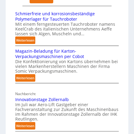
t
n
W
t
e
h
N
Schmierfreie und korrosionsbeständige
t
i
Polymerlager für Tauchroboter
o
z
t
Mit einem ferngesteuerten Tauchroboter namens
t
w
KeelCrab des italienischen Unternehmens Aeffe
e
s
lassen sich Algen, Muscheln und…
e
p
t
:
Weiterlesen
r
a
a
S
k
p
Magazin-Beladung für Karton-
n
c
f
e
Verpackungsmaschinen per Cobot
d
h
ü
r
Die Konfektionierung von Kartons übernehmen bei
m
i
r
vielen Markenherstellern Maschinen der Firma
z
i
m
Somic Verpackungsmaschinen.
P
u
e
K
:
Weiterlesen
h
d
r
r
M
y
f
e
a
a
s
r
n
Nachbericht
n
g
e
i
A
Innovationstage Zollernalb
a
k
i
c
Im Juli war Aero-Lift Gastgeber einer
u
z
e
e
Fachveranstaltung zur Zukunft des Maschinenbaus
a
s
i
n
im Rahmen der Innovationstage Zollernalb der IHK
u
l
n
w
Reutlingen.
n
h
A
-
i
d
:
Weiterlesen
a
I
B
r
k
I
u