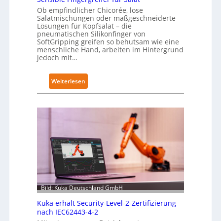
Ob empfindlicher Chicorée, lose
Salatmischungen oder maßgeschneiderte
Lösungen für Kopfsalat – die
pneumatischen Silikonfinger von
SoftGripping greifen so behutsam wie eine
menschliche Hand, arbeiten im Hintergrund
jedoch mit…
:
Weiterlesen
S
e
n
s
i
b
l
e
F
i
Bild: Kuka Deutschland GmbH
n
Kuka erhält Security-Level-2-Zertifizierung
g
nach IEC62443-4-2
e