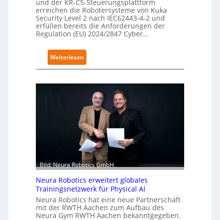
und der KR-C5-Steuerungsplattform
g
erreichen die Robotersysteme von Kuka
r
Security Level 2 nach IEC62443-4-2 und
erfüllen bereits die Anforderungen der
e
Regulation (EU) 2024/2847 Cyber…
i
f
:
Weiterlesen
e
K
r
u
f
k
ü
a
r
e
S
r
a
h
l
ä
a
l
t
t
Bild: Neura Robotics GmbH
S
Neura Robotics erweitert globales
e
Trainingsnetzwerk für Physical AI
c
Neura Robotics hat eine neue Partnerschaft
u
mit der RWTH Aachen zum Aufbau des
r
Neura Gym RWTH Aachen bekanntgegeben.