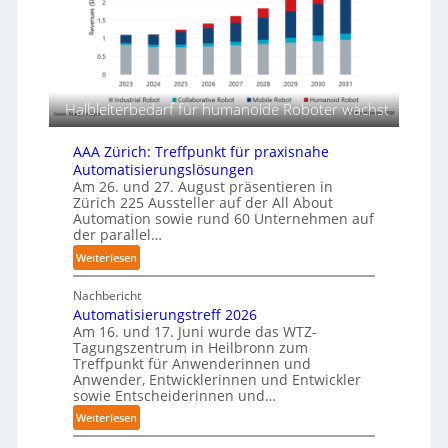
d
n
r
i
g
l
e
s
a
F
m
g
a
e
e
s
r
Halbleiterbedarf für humanoide Roboter wächst
r
c
t
f
h
i
ü
AAA Zürich: Treffpunkt für praxisnahe
i
r
g
Automatisierungslösungen
n
T
Am 26. und 27. August präsentieren in
u
e
Zürich 225 Aussteller auf der All About
a
n
n
Automation sowie rund 60 Unternehmen auf
u
g
der parallel…
p
c
e
:
Weiterlesen
h
r
A
r
C
Nachbericht
A
o
o
Automatisierungstreff 2026
A
b
b
Am 16. und 17. Juni wurde das WTZ-
Z
o
Tagungszentrum in Heilbronn zum
o
ü
t
Treffpunkt für Anwenderinnen und
t
r
e
Anwender, Entwicklerinnen und Entwickler
i
sowie Entscheiderinnen und…
r
c
:
Weiterlesen
h
A
: