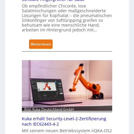
Ob empfindlicher Chicorée, lose
Salatmischungen oder maßgeschneiderte
Lösungen für Kopfsalat – die pneumatischen
Silikonfinger von SoftGripping greifen so
behutsam wie eine menschliche Hand,
arbeiten im Hintergrund jedoch mit…
:
Weiterlesen
S
e
n
s
i
b
l
e
F
i
Bild: Kuka Deutschland GmbH
n
Kuka erhält Security-Level-2-Zertifizierung
g
nach IEC62443-4-2
e
Mit seinem neuen Betriebssystem iiQKA.OS2
r