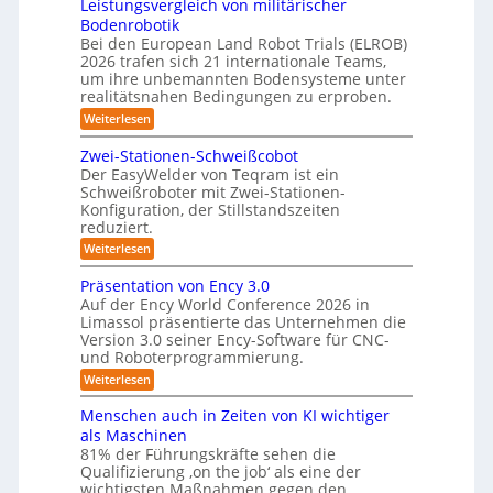
m
Leistungsvergleich von militärischer
A
D
a
Bodenrobotik
u
f
-
Bei den European Land Robot Trials (ELROB)
t
t
S
2026 trafen sich 21 internationale Teams,
-
o
t
/
um ihre unbemannten Bodensysteme unter
D
m
realitätsnahen Bedingungen zu erproben.
e
r
a
r
:
Weiterlesen
e
L
t
h
e
e
m
Zwei-Stationen-Schweißcobot
i
o
i
o
Der EasyWelder von Teqram ist ein
s
s
-
m
Schweißroboter mit Zwei-Stationen-
t
i
e
K
Konfiguration, der Stillstandszeiten
u
n
e
a
reduziert.
n
t
r
g
m
s
:
Weiterlesen
s
u
e
e
Z
v
n
w
n
Präsentation von Ency 3.0
r
e
s
e
g
r
Auf der Ency World Conference 2026 in
a
o
i
g
Limassol präsentierte das Unternehmen die
s
r
-
s
l
f
Version 3.0 seiner Ency-Software für CNC-
S
l
y
e
ü
und Roboterprogrammierung.
t
ö
i
s
r
a
:
Weiterlesen
c
I
s
t
t
P
h
n
i
u
r
e
v
Menschen auch in Zeiten von KI wichtiger
d
o
ä
o
n
u
m
n
als Maschinen
s
n
s
g
e
f
81% der Führungskräfte sehen die
e
m
t
n
e
Qualifizierung ‚on the job‘ als eine der
n
i
ü
r
-
t
l
wichtigsten Maßnahmen gegen den
n
i
r