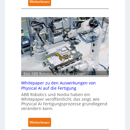
:
Weiterlesen
e
r
A
r
u
u
t
n
t
g
g
o
l
n
n
o
a
o
b
c
m
a
h
e
l
I
L
e
E
ö
s
C
s
T
6
Bild: ABB Robotics Deutschland GmbH
u
r
2
n
a
Whitepaper zu den Auswirkungen von
4
g
Physical AI auf die Fertigung
i
4
e
ABB Robotics und Nvidia haben ein
n
3
Whitepaper veröffentlicht, das zeigt, wie
n
i
-
Physical AI Fertigungsprozesse grundlegend
s
n
verändern kann.
4
t
g
-
a
s
2
:
Weiterlesen
t
n
W
t