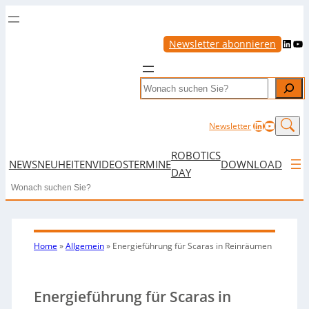
LinkedIn
YouTube
Newsletter abonnieren
Search
LinkedIn
YouTub
Newsletter
ROBOTICS
NEWS
NEUHEITEN
VIDEOS
TERMINE
DOWNLOAD
DAY
Search
Home
»
Allgemein
»
Energieführung für Scaras in Reinräumen
Energieführung für Scaras in