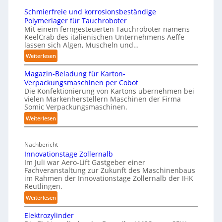
e
h
N
Schmierfreie und korrosionsbeständige
t
i
o
Polymerlager für Tauchroboter
z
t
Mit einem ferngesteuerten Tauchroboter namens
t
w
KeelCrab des italienischen Unternehmens Aeffe
e
s
e
lassen sich Algen, Muscheln und…
p
t
r
:
Weiterlesen
a
a
k
S
p
n
Magazin-Beladung für Karton-
f
c
e
Verpackungsmaschinen per Cobot
d
h
ü
r
Die Konfektionierung von Kartons übernehmen bei
i
m
r
vielen Markenherstellern Maschinen der Firma
z
i
m
P
Somic Verpackungsmaschinen.
u
e
K
h
:
Weiterlesen
d
r
r
y
M
f
e
a
s
a
r
n
n
Nachbericht
g
i
e
A
Innovationstage Zollernalb
k
a
c
i
Im Juli war Aero-Lift Gastgeber einer
u
z
e
a
e
Fachveranstaltung zur Zukunft des Maschinenbaus
s
i
n
im Rahmen der Innovationstage Zollernalb der IHK
u
l
n
w
Reutlingen.
h
n
A
-
i
a
d
:
Weiterlesen
I
B
r
k
I
u
e
Elektrozylinder
k
o
n
s
l