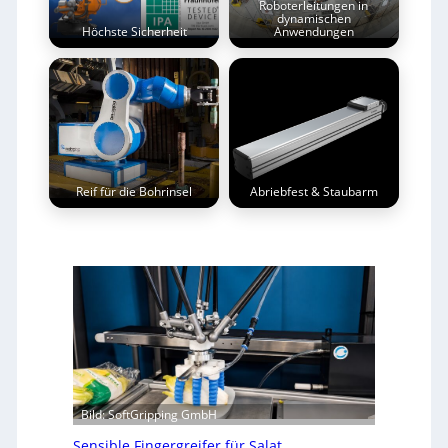
Roboterleitungen in
dynamischen
Höchste Sicherheit
Anwendungen
Reif für die Bohrinsel
Abriebfest & Staubarm
Bild: SoftGripping GmbH
Sensible Fingergreifer für Salat