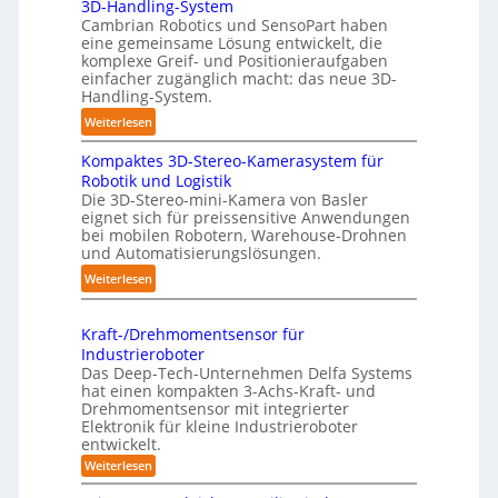
3D-Handling-System
u
T
Cambrian Robotics und SensoPart haben
t
r
eine gemeinsame Lösung entwickelt, die
o
komplexe Greif- und Positionieraufgaben
e
m
einfacher zugänglich macht: das neue 3D-
f
a
Handling-System.
f
t
:
Weiterlesen
p
i
3
u
s
Kompaktes 3D-Stereo-Kamerasystem für
D
n
i
Robotik und Logistik
-
k
e
Die 3D-Stereo-mini-Kamera von Basler
H
t
eignet sich für preissensitive Anwendungen
r
a
f
bei mobilen Robotern, Warehouse-Drohnen
u
n
und Automatisierungslösungen.
ü
n
d
r
:
Weiterlesen
g
l
p
K
s
i
r
o
t
n
Kraft-/Drehmomentsensor für
a
m
r
Industrieroboter
g
x
p
e
Das Deep-Tech-Unternehmen Delfa Systems
-
i
a
f
hat einen kompakten 3-Achs-Kraft- und
S
s
k
Drehmomentsensor mit integrierter
f
y
n
Elektronik für kleine Industrieroboter
t
2
s
entwickelt.
a
e
0
t
h
:
Weiterlesen
s
2
e
K
e
3
6
r