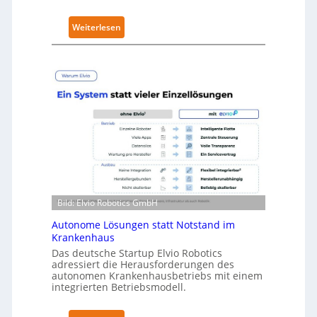
i
t
:
Weiterlesen
y
N
-
e
L
u
e
r
v
a
e
R
l
o
-
b
2
o
-
t
Z
i
e
Bild: Elvio Robotics GmbH
c
r
s
Autonome Lösungen statt Notstand im
t
e
Krankenhaus
i
r
Das deutsche Startup Elvio Robotics
f
adressiert die Herausforderungen des
w
i
autonomen Krankenhausbetriebs mit einem
e
z
integrierten Betriebsmodell.
i
i
t
e