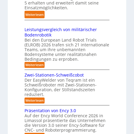
k
5 erhalten und erweitert damit seine
2
a
s
t
Einsatzmöglichkeiten.
0
u
t
e
:
Weiterlesen
2
c
e
s
S
6
h
m
3
h
r
Leistungsvergleich von militärischer
D
u
o
Bodenrobotik
-
t
b
Bei den European Land Robot Trials
S
t
(ELROB) 2026 trafen sich 21 internationale
o
t
l
Teams, um ihre unbemannten
t
e
Bodensysteme unter realitätsnahen
e
e
r
Bedingungen zu erproben.
-
r
e
:
Weiterlesen
S
L
o
y
e
Zwei-Stationen-Schweißcobot
-
s
i
Der EasyWelder von Teqram ist ein
K
s
t
Schweißroboter mit Zwei-Stationen-
t
a
e
Konfiguration, der Stillstandszeiten
u
m
m
reduziert.
n
e
g
f
:
Weiterlesen
s
r
Z
ü
v
w
a
Präsentation von Ency 3.0
e
r
e
r
Auf der Ency World Conference 2026 in
s
R
i
g
Limassol präsentierte das Unternehmen
y
-
e
l
die Version 3.0 seiner Ency-Software für
S
s
e
i
CNC- und Roboterprogrammierung.
t
i
t
a
n