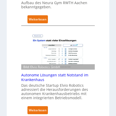
Aufbau des Neura Gym RWTH Aachen
c
bekanntgegeben.
u
r
:
Weiterlesen
i
N
t
e
y
u
-
r
L
a
e
R
v
o
e
b
l
Bild: Elvio Robotics GmbH
o
-
t
Autonome Lösungen statt Notstand im
2
i
Krankenhaus
-
c
Das deutsche Startup Elvio Robotics
Z
adressiert die Herausforderungen des
s
e
autonomen Krankenhausbetriebs mit
e
r
einem integrierten Betriebsmodell.
r
t
w
i
:
Weiterlesen
e
f
A