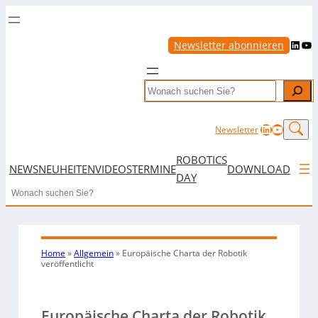
LinkedIn
YouTube
Newsletter abonnieren
Search
LinkedIn
YouTub
Newsletter
ROBOTICS
NEWS
NEUHEITEN
VIDEOS
TERMINE
DOWNLOAD
DAY
Search
Home
»
Allgemein
»
Europäische Charta der Robotik
veröffentlicht
Europäische Charta der Robotik