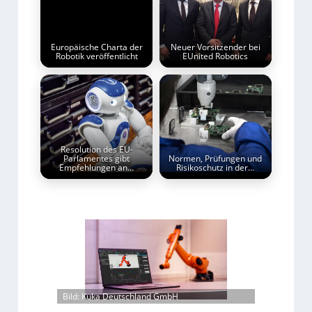
Europäische Charta der
Neuer Vorsitzender bei
Robotik veröffentlicht
EUnited Robotics
Resolution des EU-
Parlamentes gibt
Normen, Prüfungen und
Empfehlungen an…
Risikoschutz in der…
Bild: Kuka Deutschland GmbH