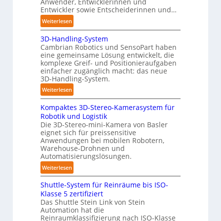
Anwender, Entwicklerinnen und
s
r
Entwickler sowie Entscheiderinnen und…
t
C
:
Weiterlesen
ä
o
A
n
b
3D-Handling-System
u
d
Cambrian Robotics und SensoPart haben
o
t
i
eine gemeinsame Lösung entwickelt, die
t
o
g
komplexe Greif- und Positionieraufgaben
m
e
einfacher zugänglich macht: das neue
a
3D-Handling-System.
P
t
o
:
Weiterlesen
i
l
3
s
y
Kompaktes 3D-Stereo-Kamerasystem für
D
i
Robotik und Logistik
m
-
e
Die 3D-Stereo-mini-Kamera von Basler
e
H
eignet sich für preissensitive
r
r
a
Anwendungen bei mobilen Robotern,
u
l
n
Warehouse-Drohnen und
n
a
d
Automatisierungslösungen.
g
g
l
:
Weiterlesen
s
e
i
K
t
r
n
Shuttle-System für Reinräume bis ISO-
o
r
f
g
Klasse 5 zertifiziert
m
e
ü
Das Shuttle Stein Link von Stein
-
p
f
Automation hat die
r
S
a
Reinraumklassifizierung nach ISO-Klasse
f
T
y