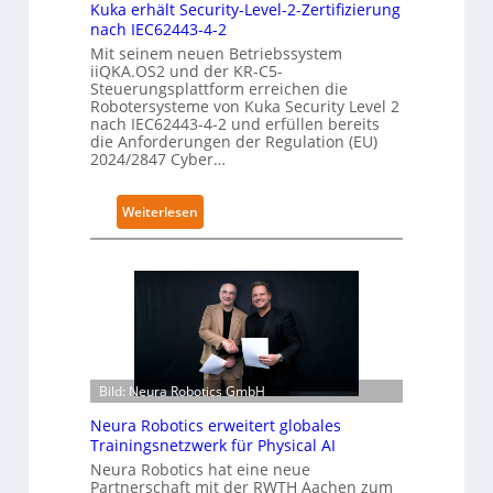
Kuka erhält Security-Level-2-Zertifizierung
nach IEC62443-4-2
Mit seinem neuen Betriebssystem
iiQKA.OS2 und der KR-C5-
Steuerungsplattform erreichen die
Robotersysteme von Kuka Security Level 2
nach IEC62443-4-2 und erfüllen bereits
die Anforderungen der Regulation (EU)
2024/2847 Cyber…
:
Weiterlesen
K
u
k
a
e
r
h
Bild: Neura Robotics GmbH
ä
l
Neura Robotics erweitert globales
t
Trainingsnetzwerk für Physical AI
S
Neura Robotics hat eine neue
Partnerschaft mit der RWTH Aachen zum
e