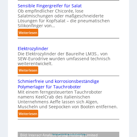
M
c
Sensible Fingergreifer für Salat
v
a
h
Ob empfindlicher Chicorée, lose
o
g
Salatmischungen oder maßgeschneiderte
e
a
n
Lösungen für Kopfsalat – die pneumatischen
I
z
P
Silikonfinger von…
n
i
h
:
Weiterlesen
t
n
y
S
-
e
e
s
B
Elektrozylinder
l
n
i
e
Die Elektrozylinder der Baureihe LM3S.. von
l
s
c
SEW-Eurodrive wurden umfassend technisch
l
i
i
weiterentwickelt.
a
a
b
g
l
:
d
Weiterlesen
l
e
E
u
A
e
n
Schmierfreie und korrosionsbeständige
l
n
I
F
Polymerlager für Tauchroboter
z
e
g
a
i
Mit einem ferngesteuerten Tauchroboter
e
k
f
u
n
namens KeelCrab des italienischen
t
ü
r
Unternehmens Aeffe lassen sich Algen,
f
g
r
r
s
Muscheln und Seepocken von Booten entfernen.
e
d
o
K
e
:
Weiterlesen
r
i
z
a
t
S
g
e
y
r
c
z
r
F
l
t
h
e
t
e
i
o
Bild: Interact Analysis Group Holdings Limited
m
i