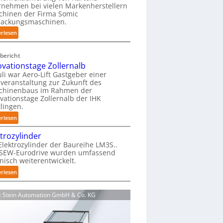
nehmen bei vielen Markenherstellern
i
chinen der Firma Somic
e
packungsmaschinen.
r
:
erlesen
f
M
r
a
e
bericht
g
i
ovationstage Zollernalb
a
e
uli war Aero-Lift Gastgeber einer
z
veranstaltung zur Zukunft des
u
i
chinenbaus im Rahmen der
n
vationstage Zollernalb der IHK
n
d
lingen.
-
k
:
B
erlesen
o
I
e
r
ktrozylinder
n
l
r
Elektrozylinder der Baureihe LM3S..
n
a
o
 SEW-Eurodrive wurden umfassend
o
d
s
nisch weiterentwickelt.
v
u
i
:
erlesen
a
n
o
E
t
g
n
l
i
f
d: Stein Automation GmbH & Co. KG
s
e
o
ü
b
k
n
r
e
t
s
K