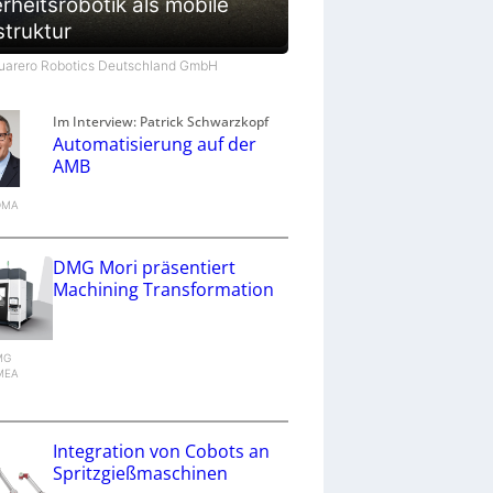
rheitsrobotik als mobile
struktur
Quarero Robotics Deutschland GmbH
Im Interview: Patrick Schwarzkopf
Automatisierung auf der
AMB
VDMA
DMG Mori präsentiert
Machining Transformation
DMG
MEA
g
Integration von Cobots an
Spritzgießmaschinen