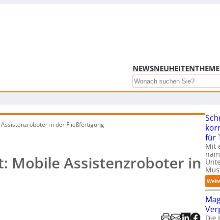
NEWS
NEUHEITEN
THEM
Search
Sch
Assistenzroboter in der Fließfertigung
kor
für
Mit 
name
: Mobile Assistenzroboter in
Unte
Mus
Weit
Mag
Ver
Die 