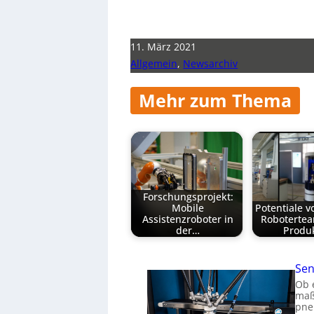
11. März 2021
Allgemein
,
Newsarchiv
Mehr zum Thema
Forschungsprojekt:
Mobile
Potentiale 
Assistenzroboter in
Robotertea
der…
Produ
Sen
Ob 
maß
pne