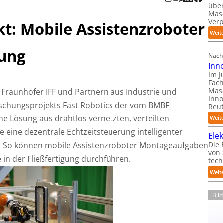
über
Mas
Ver
t: Mobile Assistenzroboter
Weit
gung
Nach
Inn
Im J
Fach
Mas
Fraunhofer IFF und Partnern aus Industrie und
Inno
schungsprojekts Fast Robotics der vom BMBF
Reut
ine Lösung aus drahtlos vernetzten, verteilten
Weit
 eine dezentrale Echtzeitsteuerung intelligenter
Ele
t. So können mobile Assistenzroboter Montageaufgaben
Die 
von
 in der Fließfertigung durchführen.
tech
Weit
Bil