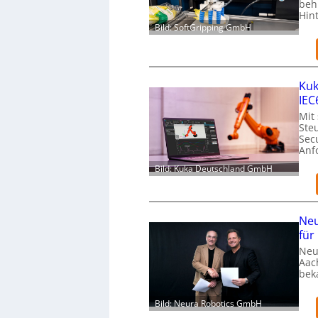
beh
Hin
Bild: SoftGripping GmbH
Kuk
IEC
Mit
Ste
Secu
Anf
Bild: Kuka Deutschland GmbH
Neu
für
Neu
Aac
bek
Bild: Neura Robotics GmbH