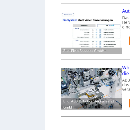
Aut
Das 
Her
ein
Bild: Elvio Robotics GmbH
Whi
die
ABB
das
ver
Bild: ABB Robotics Deutschland
GmbH