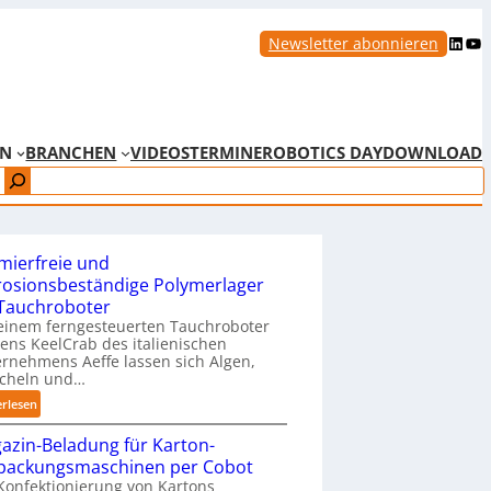
LinkedIn
YouTube
Newsletter abonnieren
EN
BRANCHEN
VIDEOS
TERMINE
ROBOTICS DAY
DOWNLOAD
mierfreie und
rosionsbeständige Polymerlager
 Tauchroboter
einem ferngesteuerten Tauchroboter
ns KeelCrab des italienischen
rnehmens Aeffe lassen sich Algen,
cheln und…
:
erlesen
S
azin-Beladung für Karton-
c
packungsmaschinen per Cobot
h
Konfektionierung von Kartons
m