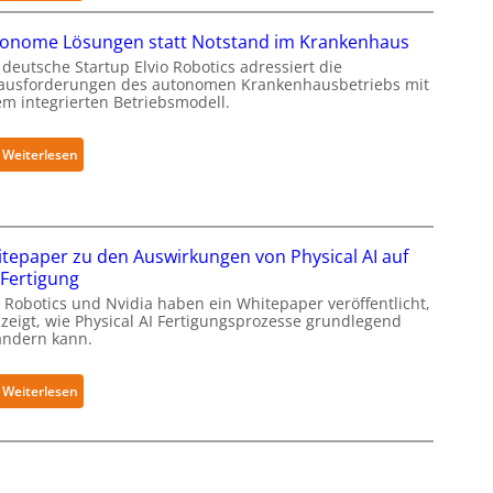
N
f
t
e
onome Lösungen statt Notstand im Krankenhaus
e
S
u
deutsche Startup Elvio Robotics adressiert die
r
e
r
ausforderungen des autonomen Krankenhausbetriebs mit
f
c
a
em integrierten Betriebsmodell.
ü
u
R
r
r
o
:
Weiterlesen
S
i
b
A
a
t
o
u
l
y
t
t
a
-
i
o
t
tepaper zu den Auswirkungen von Physical AI auf
L
c
n
 Fertigung
e
s
o
v
 Robotics und Nvidia haben ein Whitepaper veröffentlicht,
e
m
 zeigt, wie Physical AI Fertigungsprozesse grundlegend
e
r
ändern kann.
e
l
w
L
-
e
ö
:
Weiterlesen
2
i
s
W
-
t
u
h
Z
e
n
i
e
r
g
t
r
t