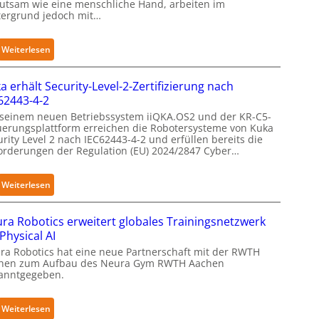
utsam wie eine menschliche Hand, arbeiten im
tergrund jedoch mit…
:
Weiterlesen
S
e
a erhält Security-Level-2-Zertifizierung nach
n
62443-4-2
s
 seinem neuen Betriebssystem iiQKA.OS2 und der KR-C5-
i
uerungsplattform erreichen die Robotersysteme von Kuka
rity Level 2 nach IEC62443-4-2 und erfüllen bereits die
b
orderungen der Regulation (EU) 2024/2847 Cyber…
l
e
F
:
Weiterlesen
i
K
n
u
ra Robotics erweitert globales Trainingsnetzwerk
g
k
 Physical AI
e
a
ra Robotics hat eine neue Partnerschaft mit der RWTH
r
e
hen zum Aufbau des Neura Gym RWTH Aachen
g
anntgegeben.
r
r
h
e
ä
:
Weiterlesen
i
l