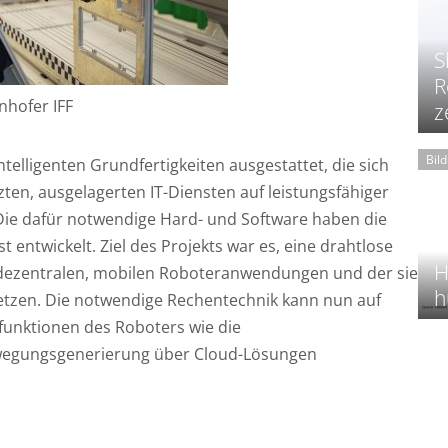
S
R
unhofer IFF
z
Bil
telligenten Grundfertigkeiten ausgestattet, die sich
en, ausgelagerten IT-Diensten auf leistungsfähiger
 Die dafür notwendige Hard- und Software haben die
t entwickelt. Ziel des Projekts war es, eine drahtlose
H
dezentralen, mobilen Roboteranwendungen und der sie
h
tzen. Die notwendige Rechentechnik kann nun auf
funktionen des Roboters wie die
wegungsgenerierung über Cloud-Lösungen