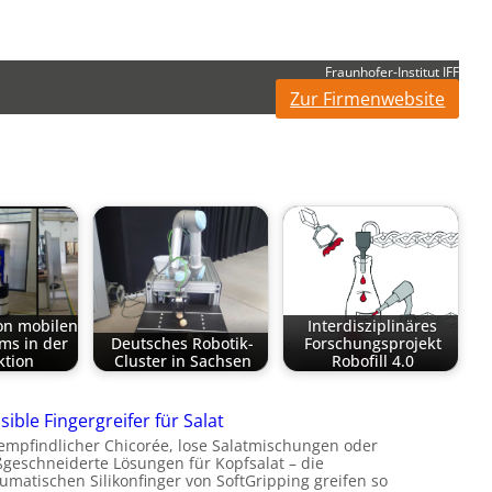
Fraunhofer-Institut IFF
Zur Firmenwebsite
von mobilen
Interdisziplinäres
ms in der
Deutsches Robotik-
Forschungsprojekt
ktion
Cluster in Sachsen
Robofill 4.0
sible Fingergreifer für Salat
empfindlicher Chicorée, lose Salatmischungen oder
geschneiderte Lösungen für Kopfsalat – die
umatischen Silikonfinger von SoftGripping greifen so