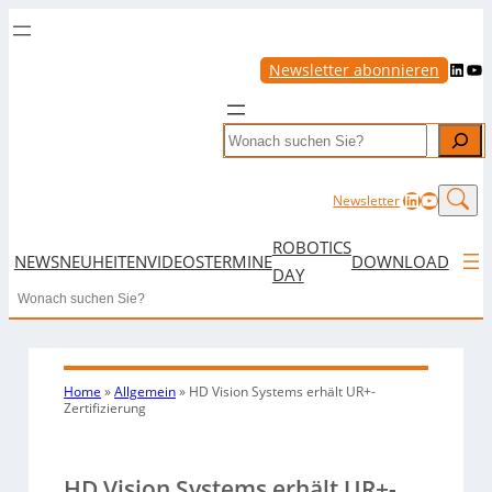
LinkedIn
YouTube
Newsletter abonnieren
Search
LinkedIn
YouTub
Newsletter
ROBOTICS
NEWS
NEUHEITEN
VIDEOS
TERMINE
DOWNLOAD
DAY
Search
Home
»
Allgemein
»
HD Vision Systems erhält UR+-
Zertifizierung
HD Vision Systems erhält UR+-