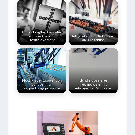
Bin Picking bei Benteler
Automotive mit
Integration der Robotik in
Lichtfeldkamera
die Maschine
Pick&Place-Roboter von
Lichtfeldbasierte
Schubert für
Technologie mit
Verpackungsprozesse
intelligenter Software