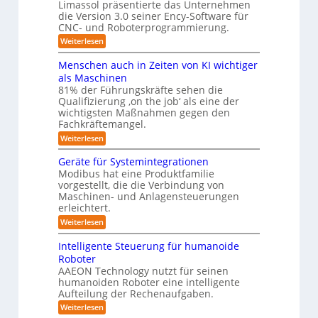
g
Limassol präsentierte das Unternehmen
y
-
e
l
die Version 3.0 seiner Ency-Software für
S
s
e
i
CNC- und Roboterprogrammierung.
t
i
t
a
n
:
Weiterlesen
c
e
t
r
P
h
i
m
r
v
ä
Menschen auch in Zeiten von KI wichtiger
o
ä
o
f
n
als Maschinen
u
s
n
e
ü
81% der Führungskräfte sehen die
m
e
m
n
r
Qualifizierung ‚on the job‘ als eine der
n
i
e
-
t
l
wichtigsten Maßnahmen gegen den
R
S
b
a
i
Fachkräftemangel.
c
o
t
i
t
h
:
Weiterlesen
i
b
ä
s
w
M
o
r
o
e
e
I
n
Geräte für Systemintegrationen
i
i
n
t
v
s
S
Modibus hat eine Produktfamilie
ß
s
o
c
i
vorgestellt, die die Verbindung von
O
c
c
n
h
k
o
Maschinen- und Anlagensteuerungen
h
-
E
e
b
erleichtert.
e
u
n
r
K
o
n
c
B
n
:
Weiterlesen
t
l
a
y
o
G
d
u
a
3
d
e
Intelligente Steuerung für humanoide
c
L
.
e
r
s
h
Roboter
0
n
ä
o
s
i
AAEON Technology nutzt für seinen
r
t
g
n
e
o
humanoiden Roboter eine intelligente
e
Z
i
b
f
Aufteilung der Rechenaufgaben.
5
e
o
ü
s
z
i
:
Weiterlesen
t
r
t
t
I