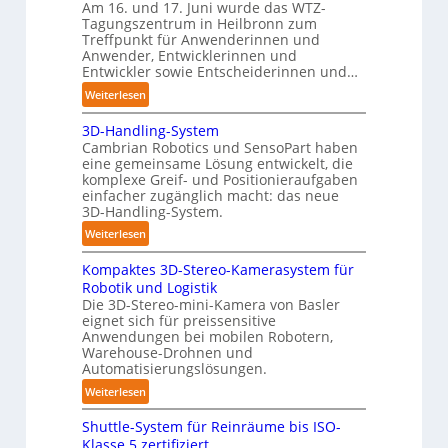
s
e
Am 16. und 17. Juni wurde das WTZ-
n
b
Tagungszentrum in Heilbronn zum
n
p
Treffpunkt für Anwenderinnen und
e
e
Anwender, Entwicklerinnen und
s
r
Entwickler sowie Entscheiderinnen und…
t
C
:
Weiterlesen
ä
o
A
n
b
3D-Handling-System
u
d
Cambrian Robotics und SensoPart haben
o
t
i
eine gemeinsame Lösung entwickelt, die
t
o
g
komplexe Greif- und Positionieraufgaben
m
e
einfacher zugänglich macht: das neue
a
3D-Handling-System.
P
t
o
:
Weiterlesen
i
l
3
s
y
Kompaktes 3D-Stereo-Kamerasystem für
D
i
Robotik und Logistik
m
-
e
Die 3D-Stereo-mini-Kamera von Basler
e
H
eignet sich für preissensitive
r
r
a
Anwendungen bei mobilen Robotern,
u
l
n
Warehouse-Drohnen und
n
a
d
Automatisierungslösungen.
g
g
l
:
Weiterlesen
s
e
i
K
t
r
n
Shuttle-System für Reinräume bis ISO-
o
r
f
g
Klasse 5 zertifiziert
m