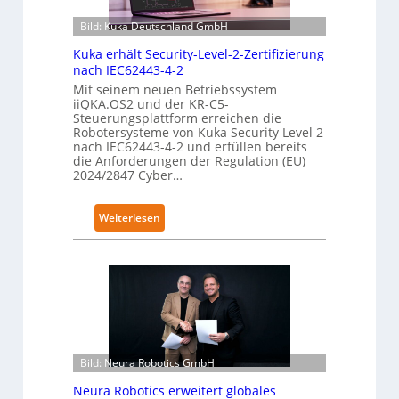
Bild: Kuka Deutschland GmbH
Kuka erhält Security-Level-2-Zertifizierung
nach IEC62443-4-2
Mit seinem neuen Betriebssystem
iiQKA.OS2 und der KR-C5-
Steuerungsplattform erreichen die
Robotersysteme von Kuka Security Level 2
nach IEC62443-4-2 und erfüllen bereits
die Anforderungen der Regulation (EU)
2024/2847 Cyber…
:
Weiterlesen
K
u
k
a
e
r
h
Bild: Neura Robotics GmbH
ä
l
Neura Robotics erweitert globales