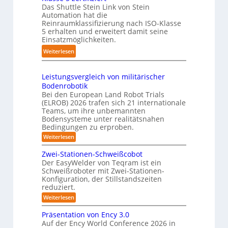
e
ü
Das Shuttle Stein Link von Stein
-
p
f
Automation hat die
r
S
a
Reinraumklassifizierung nach ISO-Klasse
f
T
y
k
5 erhalten und erweitert damit seine
2
a
s
t
Einsatzmöglichkeiten.
0
u
t
e
:
Weiterlesen
2
c
e
s
S
6
h
m
3
h
r
Leistungsvergleich von militärischer
D
u
o
Bodenrobotik
-
t
b
Bei den European Land Robot Trials
S
t
(ELROB) 2026 trafen sich 21 internationale
o
t
l
Teams, um ihre unbemannten
t
e
Bodensysteme unter realitätsnahen
e
e
r
Bedingungen zu erproben.
-
r
e
:
Weiterlesen
S
L
o
y
e
Zwei-Stationen-Schweißcobot
-
s
i
Der EasyWelder von Teqram ist ein
K
s
t
Schweißroboter mit Zwei-Stationen-
t
a
e
Konfiguration, der Stillstandszeiten
u
m
m
reduziert.
n
e
g
f
:
Weiterlesen
s
r
Z
ü
v
w
a
Präsentation von Ency 3.0
e
r
e
r
Auf der Ency World Conference 2026 in
s
R
i