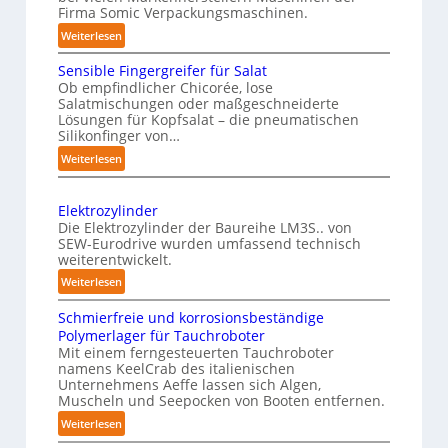
g
Firma Somic Verpackungsmaschinen.
s
l
A
e
:
Weiterlesen
i
I
n
M
c
Sensible Fingergreifer für Salat
v
a
h
Ob empfindlicher Chicorée, lose
o
g
Salatmischungen oder maßgeschneiderte
e
a
n
Lösungen für Kopfsalat – die pneumatischen
I
z
P
Silikonfinger von…
n
i
h
:
Weiterlesen
t
n
y
S
-
e
e
s
B
Elektrozylinder
l
n
i
e
Die Elektrozylinder der Baureihe LM3S.. von
l
s
c
SEW-Eurodrive wurden umfassend technisch
l
i
i
weiterentwickelt.
a
a
b
g
l
:
d
Weiterlesen
l
e
E
u
A
e
n
Schmierfreie und korrosionsbeständige
l
n
I
F
Polymerlager für Tauchroboter
z
e
g
a
i
Mit einem ferngesteuerten Tauchroboter
e
k
f
u
n
namens KeelCrab des italienischen
t
ü
r
Unternehmens Aeffe lassen sich Algen,
f
g
r
r
s
Muscheln und Seepocken von Booten entfernen.
e
d
o
K
e
:
Weiterlesen
r
i
z
a
t
S
g