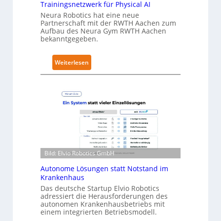
t
Trainingsnetzwerk für Physical AI
S
Neura Robotics hat eine neue
Partnerschaft mit der RWTH Aachen zum
e
Aufbau des Neura Gym RWTH Aachen
c
bekanntgegeben.
u
r
:
Weiterlesen
i
N
t
e
y
u
-
r
L
a
e
R
v
o
e
b
l
Bild: Elvio Robotics GmbH
o
-
t
Autonome Lösungen statt Notstand im
2
i
Krankenhaus
-
c
Das deutsche Startup Elvio Robotics
Z
adressiert die Herausforderungen des
s
e
autonomen Krankenhausbetriebs mit
e
r
einem integrierten Betriebsmodell.
r
t