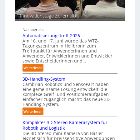
e
b
e
n
e
n
p
Innovationstage Zollernalb
s
e
t
r
ä
Nachbericht
C
n
Automatisierungstreff 2026
o
d
Am 16. und 17. Juni wurde das WTZ-
b
Tagungszentrum in Heilbronn zum
i
o
Treffpunkt für Anwenderinnen und
g
t
Anwender, Entwicklerinnen und Entwickler
e
sowie Entscheiderinnen und…
P
:
Weiterlesen
o
A
l
3D-Handling-System
u
y
Cambrian Robotics und SensoPart haben
t
m
eine gemeinsame Lösung entwickelt, die
o
e
komplexe Greif- und Positionieraufgaben
m
einfacher zugänglich macht: das neue 3D-
r
a
Handling-System.
l
t
a
:
Weiterlesen
i
g
3
s
Kompaktes 3D-Stereo-Kamerasystem für
e
D
i
Robotik und Logistik
r
-
e
Die 3D-Stereo-mini-Kamera von Basler
f
H
eignet sich für preissensitive Anwendungen
r