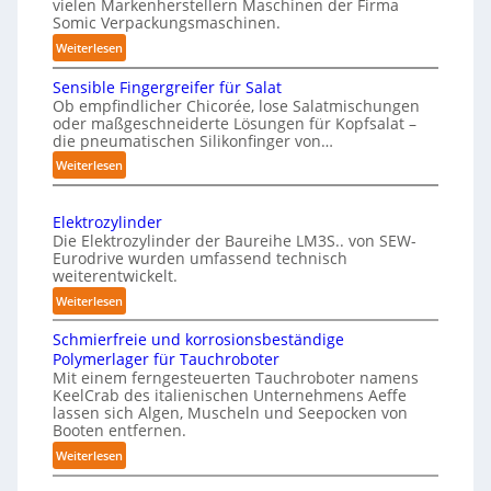
vielen Markenherstellern Maschinen der Firma
t
n
Somic Verpackungsmaschinen.
l
v
:
Weiterlesen
i
o
M
c
n
Sensible Fingergreifer für Salat
a
h
Ob empfindlicher Chicorée, lose Salatmischungen
P
g
oder maßgeschneiderte Lösungen für Kopfsalat –
e
h
a
die pneumatischen Silikonfinger von…
I
z
y
:
Weiterlesen
n
i
s
S
t
n
i
e
-
e
c
Elektrozylinder
n
B
l
Die Elektrozylinder der Baureihe LM3S.. von SEW-
a
s
e
Eurodrive wurden umfassend technisch
l
l
i
weiterentwickelt.
l
i
A
b
a
:
Weiterlesen
g
l
I
d
E
e
e
a
Schmierfreie und korrosionsbeständige
u
l
F
n
Polymerlager für Tauchroboter
u
n
e
i
z
Mit einem ferngesteuerten Tauchroboter namens
g
f
k
n
KeelCrab des italienischen Unternehmens Aeffe
e
f
t
d
lassen sich Algen, Muscheln und Seepocken von
g
ü
r
r
i
Booten entfernen.
e
r
s
o
e
:
Weiterlesen
r
K
z
e
F
S
g
a
y