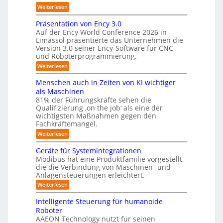
g
m
:
Weiterlesen
m
s
Z
f
v
e
w
Präsentation von Ency 3.0
ü
e
e
r
r
Auf der Ency World Conference 2026 in
r
i
a
g
Limassol präsentierte das Unternehmen die
-
R
l
Version 3.0 seiner Ency-Software für CNC-
s
S
e
e
und Roboterprogrammierung.
t
y
i
i
a
:
Weiterlesen
c
s
t
n
P
h
t
i
r
r
v
Menschen auch in Zeiten von KI wichtiger
o
e
ä
o
ä
n
als Maschinen
s
n
m
e
u
81% der Führungskräfte sehen die
e
m
f
n
Qualifizierung ‚on the job‘ als eine der
n
i
m
-
ü
t
l
wichtigsten Maßnahmen gegen den
e
S
a
i
r
Fachkräftemangel.
c
b
t
t
h
R
:
Weiterlesen
i
ä
i
w
M
o
o
r
e
s
e
n
Geräte für Systemintegrationen
i
b
i
n
I
v
s
Modibus hat eine Produktfamilie vorgestellt,
ß
o
s
o
c
S
die die Verbindung von Maschinen- und
c
c
n
t
h
o
Anlagensteuerungen erleichtert.
O
h
E
e
i
b
e
-
n
:
r
Weiterlesen
o
n
k
c
G
B
K
t
a
y
e
o
u
Intelligente Steuerung für humanoide
l
u
3
r
d
n
Roboter
c
.
ä
a
e
h
d
AAEON Technology nutzt für seinen
0
t
n
s