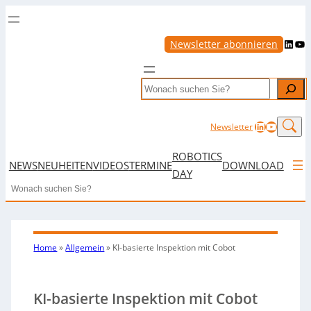
LinkedIn
YouTube
Newsletter abonnieren
Search
LinkedIn
YouTub
Newsletter
ROBOTICS
NEWS
NEUHEITEN
VIDEOS
TERMINE
DOWNLOAD
DAY
Search
Home
»
Allgemein
»
KI-basierte Inspektion mit Cobot
KI-basierte Inspektion mit Cobot