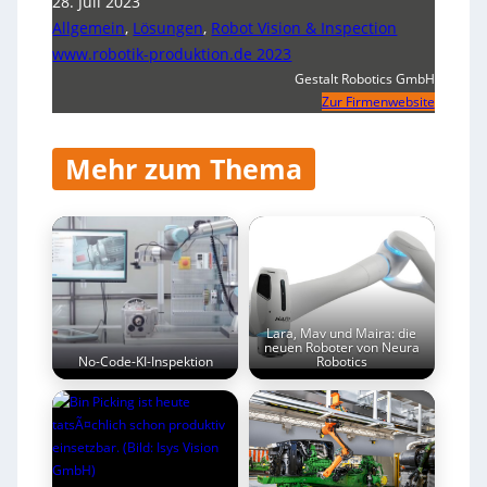
28. Juli 2023
Allgemein
,
Lösungen
,
Robot Vision & Inspection
www.robotik-produktion.de 2023
Gestalt Robotics GmbH
Zur Firmenwebsite
Mehr zum Thema
Lara, Mav und Maira: die
neuen Roboter von Neura
No-Code-KI-Inspektion
Robotics