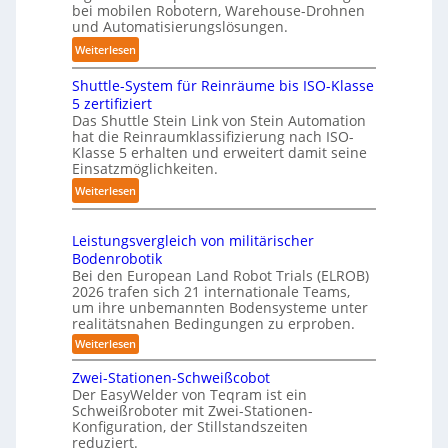
ü
a
bei mobilen Robotern, Warehouse-Drohnen
u
r
n
und Automatisierungslösungen.
n
T
d
:
Weiterlesen
g
a
l
K
s
u
i
Shuttle-System für Reinräume bis ISO-Klasse
o
t
c
n
5 zertifiziert
m
r
h
g
Das Shuttle Stein Link von Stein Automation
p
e
hat die Reinraumklassifizierung nach ISO-
r
-
a
f
Klasse 5 erhalten und erweitert damit seine
o
S
k
Einsatzmöglichkeiten.
f
b
y
t
2
:
Weiterlesen
o
s
e
0
S
t
t
s
2
h
e
e
3
Leistungsvergleich von militärischer
6
u
r
m
Bodenrobotik
D
t
Bei den European Land Robot Trials (ELROB)
-
t
2026 trafen sich 21 internationale Teams,
S
l
um ihre unbemannten Bodensysteme unter
t
realitätsnahen Bedingungen zu erproben.
e
e
-
:
Weiterlesen
r
L
S
e
e
Zwei-Stationen-Schweißcobot
y
i
o
Der EasyWelder von Teqram ist ein
s
s
Schweißroboter mit Zwei-Stationen-
-
t
t
Konfiguration, der Stillstandszeiten
u
K
e
reduziert.
n
a