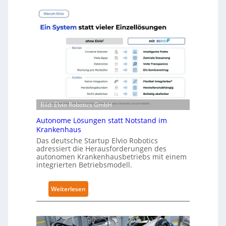
L
u
e
r
v
a
e
R
l
o
-
b
2
o
-
t
Z
i
e
Bild: Elvio Robotics GmbH
c
r
s
Autonome Lösungen statt Notstand im
t
e
Krankenhaus
i
r
Das deutsche Startup Elvio Robotics
f
adressiert die Herausforderungen des
w
i
autonomen Krankenhausbetriebs mit einem
e
z
integrierten Betriebsmodell.
i
i
t
e
:
Weiterlesen
e
r
A
r
u
u
t
n
t
g