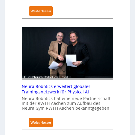
:
Weiterlesen
K
u
k
a
e
r
h
ä
l
t
Bild: Neura Robotics GmbH
S
Neura Robotics erweitert globales
e
Trainingsnetzwerk für Physical AI
c
Neura Robotics hat eine neue Partnerschaft
u
mit der RWTH Aachen zum Aufbau des
r
Neura Gym RWTH Aachen bekanntgegeben.
i
t
:
Weiterlesen
y
N
-
e