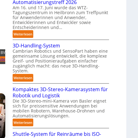
Automatisierungstreff 2026
n
o
Am 16. und 17. Juni wurde das WTZ-
d
b
Tagungszentrum in Heilbronn zum Treffpunkt
i
für Anwenderinnen und Anwender,
o
g
Entwicklerinnen und Entwickler sowie
t
e
Entscheiderinnen und…
P
:
Weiterlesen
o
A
l
3D-Handling-System
u
y
Cambrian Robotics und SensoPart haben eine
t
 BV
gemeinsame Lösung entwickelt, die komplexe
m
o
ite
Greif- und Positionieraufgaben einfacher
e
m
zugänglich macht: das neue 3D-Handling-
r
a
System.
l
t
:
Weiterlesen
a
i
3
g
s
Kompaktes 3D-Stereo-Kamerasystem für
D
e
i
Robotik und Logistik
-
r
e
Die 3D-Stereo-mini-Kamera von Basler eignet
H
f
r
sich für preissensitive Anwendungen bei
a
ü
u
mobilen Robotern, Warehouse-Drohnen und
n
r
Automatisierungslösungen.
n
d
T
g
:
Weiterlesen
l
a
s
K
i
u
Shuttle-System für Reinräume bis ISO-
t
o
n
c