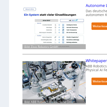
Autonome L
Das deutsche
autonomen Kr
Weiterles
Bild: Elvio Robotics GmbH
Whitepaper 
ABB Robotics 
Physical AI 
Weiterles
Bild: ABB Robotics Deutschland GmbH