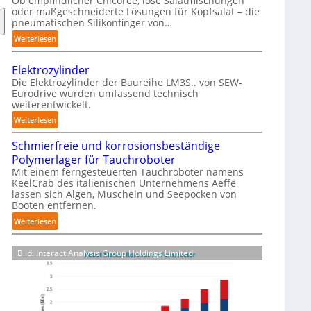
Ob empfindlicher Chicorée, lose Salatmischungen
g
oder maßgeschneiderte Lösungen für Kopfsalat – die
a
pneumatischen Silikonfinger von…
z
:
Weiterlesen
i
S
n
e
-
Elektrozylinder
n
B
Die Elektrozylinder der Baureihe LM3S.. von SEW-
s
Eurodrive wurden umfassend technisch
e
weiterentwickelt.
i
l
b
:
Weiterlesen
a
l
E
d
e
Schmierfreie und korrosionsbeständige
l
u
F
Polymerlager für Tauchroboter
e
n
i
Mit einem ferngesteuerten Tauchroboter namens
k
g
KeelCrab des italienischen Unternehmens Aeffe
n
t
f
lassen sich Algen, Muscheln und Seepocken von
g
r
ü
Booten entfernen.
e
o
r
:
Weiterlesen
r
z
K
S
g
y
a
c
r
l
Bild: Interact Analysis Group Holdings Limited
r
h
e
i
t
m
i
n
o
i
f
d
n
e
e
e
-