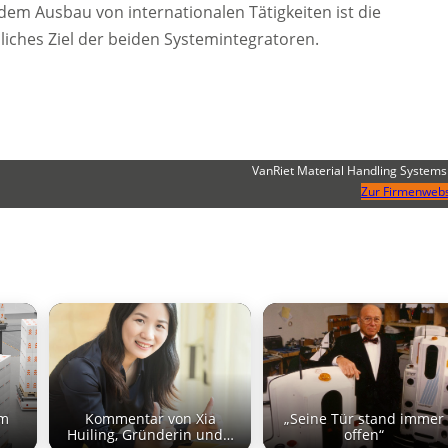
dem Ausbau von internationalen Tätigkeiten ist die
iches Ziel der beiden Systemintegratoren.
VanRiet Material Handling Systems
Zur Firmenwebs
r
im
Kommentar von Xia
„Seine Tür stand immer
Huiling, Gründerin und…
offen“