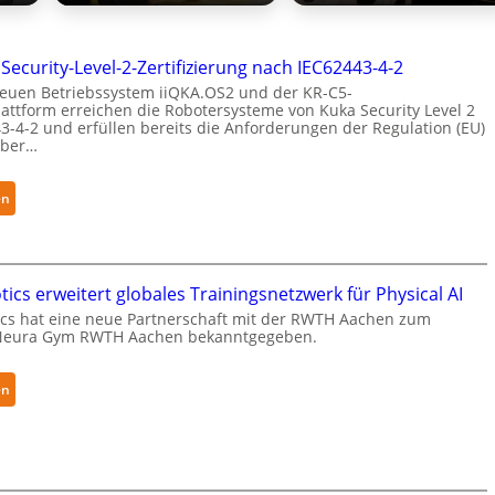
 Security-Level-2-Zertifizierung nach IEC62443-4-2
euen Betriebssystem iiQKA.OS2 und der KR-C5-
attform erreichen die Robotersysteme von Kuka Security Level 2
3-4-2 und erfüllen bereits die Anforderungen der Regulation (EU)
yber…
:
en
K
u
k
a
ics erweitert globales Trainingsnetzwerk für Physical AI
e
cs hat eine neue Partnerschaft mit der RWTH Aachen zum
Neura Gym RWTH Aachen bekanntgegeben.
r
h
ä
:
en
l
N
t
e
S
u
e
r