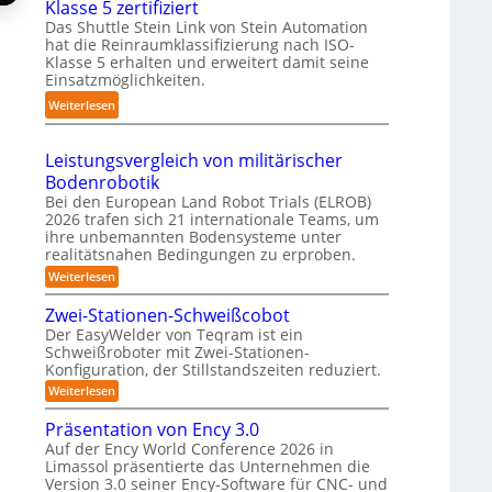
Klasse 5 zertifiziert
r
m
g
h
Das Shuttle Stein Link von Stein Automation
e
p
-
r
hat die Reinraumklassifizierung nach ISO-
f
a
S
Klasse 5 erhalten und erweitert damit seine
o
f
k
y
Einsatzmöglichkeiten.
b
2
t
s
:
o
Weiterlesen
0
e
t
S
t
2
s
e
h
e
6
3
Leistungsvergleich von militärischer
m
u
r
D
Bodenrobotik
t
-
Bei den European Land Robot Trials (ELROB)
t
S
2026 trafen sich 21 internationale Teams, um
l
ihre unbemannten Bodensysteme unter
t
e
realitätsnahen Bedingungen zu erproben.
e
-
:
Weiterlesen
r
L
S
e
e
Zwei-Stationen-Schweißcobot
y
o
i
Der EasyWelder von Teqram ist ein
s
s
-
Schweißroboter mit Zwei-Stationen-
t
t
K
Konfiguration, der Stillstandszeiten reduziert.
u
e
a
n
:
Weiterlesen
m
g
m
Z
s
f
w
e
Präsentation von Ency 3.0
v
e
ü
e
r
Auf der Ency World Conference 2026 in
i
r
r
Limassol präsentierte das Unternehmen die
a
-
g
R
Version 3.0 seiner Ency-Software für CNC- und
S
s
l