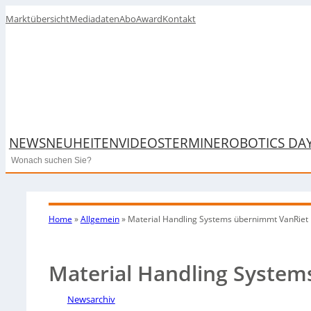
Marktübersicht
Mediadaten
Abo
Award
Kontakt
NEWS
NEUHEITEN
VIDEOS
TERMINE
ROBOTICS DA
Search
Home
»
Allgemein
»
Material Handling Systems übernimmt VanRiet
Material Handling Syste
Newsarchiv