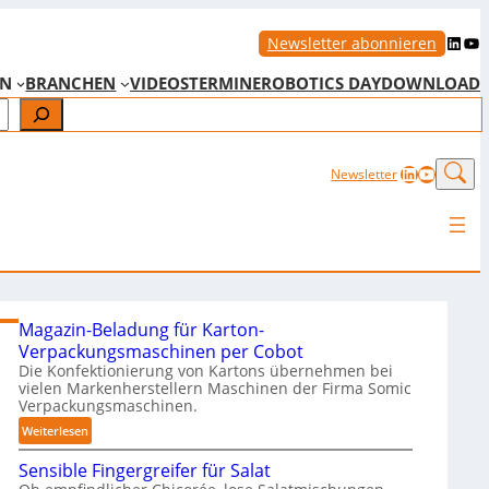
LinkedIn
YouTube
Newsletter abonnieren
EN
BRANCHEN
VIDEOS
TERMINE
ROBOTICS DAY
DOWNLOAD
LinkedIn
YouTub
Newsletter
Magazin-Beladung für Karton-
Verpackungsmaschinen per Cobot
Die Konfektionierung von Kartons übernehmen bei
vielen Markenherstellern Maschinen der Firma Somic
Verpackungsmaschinen.
:
Weiterlesen
M
Sensible Fingergreifer für Salat
a