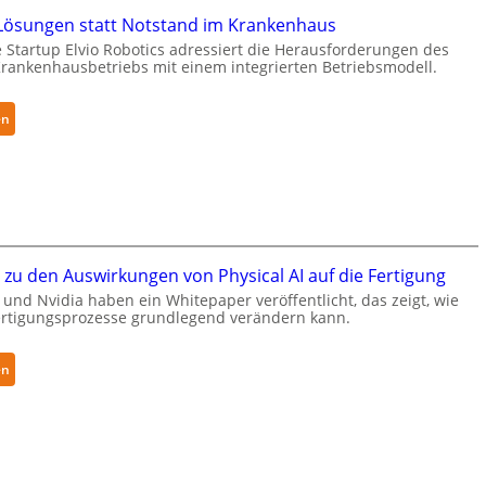
c
a
ösungen statt Notstand im Krankenhaus
u
R
 Startup Elvio Robotics adressiert die Herausforderungen des
r
o
ankenhausbetriebs mit einem integrierten Betriebsmodell.
i
b
t
o
y
:
en
t
-
A
i
L
u
c
e
t
s
v
o
e
e
n
r
l
o
w
zu den Auswirkungen von Physical AI auf die Fertigung
-
m
e
und Nvidia haben ein Whitepaper veröffentlicht, das zeigt, wie
2
e
i
Fertigungsprozesse grundlegend verändern kann.
-
L
t
Z
ö
e
:
e
s
en
r
W
r
u
t
h
t
n
g
i
i
g
l
t
f
e
o
e
i
n