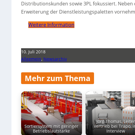
Distributionskunden sowie 3PL fokussiert. Neben 
Erweiterung der Dienstleistungspaletten vornehml
Weitere Information
10. Juli 2018
Allgemein
,
Newsarchiv
Mehr zum Thema
Jörg Thomas, Leite
Sortiersystem mit geringer
Vertrieb bei Trapo, 
Betriebslautstärke
Interview