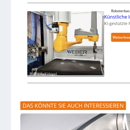
Roboterbas
Künstliche I
KI-gestützte
Weiterles
Bild: ©Ralf Högel
DAS KÖNNTE SIE AUCH INTERESSIEREN