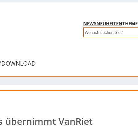
NEWS
NEUHEITEN
THEM
Search
Y
DOWNLOAD
ms übernimmt VanRiet