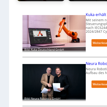
Kuka erhält
Mit seinem n
Steuerungspl
nach IEC6244
2024/2847 C
Weiterles
Bild: Kuka Deutschland GmbH
Neura Robot
Neura Roboti
Aufbau des 
Weiterles
Bild: Neura Robotics GmbH