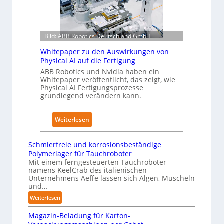
r
o
g
u
m
l
n
e
o
g
Bild: ABB Robotics Deutschland GmbH
L
b
n
ö
a
Whitepaper zu den Auswirkungen von
a
s
Physical AI auf die Fertigung
l
c
u
ABB Robotics und Nvidia haben ein
e
h
Whitepaper veröffentlicht, das zeigt, wie
n
s
I
Physical AI Fertigungsprozesse
g
T
E
grundlegend verändern kann.
e
r
C
n
a
6
:
Weiterlesen
s
i
2
W
t
n
4
h
a
Schmierfreie und korrosionsbeständige
i
4
i
Polymerlager für Tauchroboter
t
n
3
t
Mit einem ferngesteuerten Tauchroboter
t
g
-
namens KeelCrab des italienischen
e
N
s
Unternehmens Aeffe lassen sich Algen, Muscheln
4
p
o
und…
n
-
a
t
:
Weiterlesen
e
2
p
s
S
t
e
Magazin-Beladung für Karton-
t
c
z