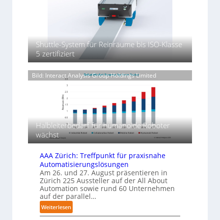
K
r
e
t
h
a
o
s
a
y
r
z
t
g
s
t
y
ä
e
i
o
l
n
Shuttle-System für Reinräume bis ISO-Klasse
Z
c
n
i
d
5 zertifiziert
o
-
a
n
i
l
V
d
l
g
l
Bild: Interact Analysis Group Holdings Limited
e
e
A
e
e
r
r
I
P
r
p
o
n
a
a
l
a
u
c
y
l
f
k
Halbleiterbedarf für humanoide Roboter
m
b
d
u
wächst
e
i
n
r
g
e
AAA Zürich: Treffpunkt für praxisnahe
l
s
F
Automatisierungslösungen
a
m
Am 26. und 27. August präsentieren in
e
g
a
Zürich 225 Aussteller auf der All About
r
e
Automation sowie rund 60 Unternehmen
s
r
t
auf der parallel…
c
f
i
:
Weiterlesen
h
ü
g
A
i