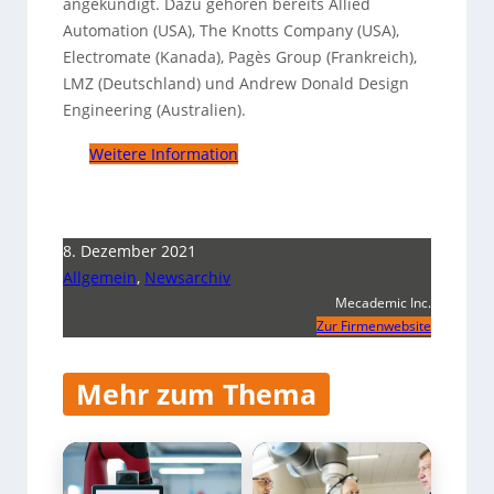
angekündigt.
Dazu gehören bereits Allied
Automation (USA), The Knotts Company (USA),
Electromate (Kanada), Pagès Group (Frankreich),
LMZ (Deutschland) und Andrew Donald Design
Engineering (Australien).
Weitere Information
8. Dezember 2021
Allgemein
,
Newsarchiv
Mecademic Inc.
Zur Firmenwebsite
Mehr zum Thema