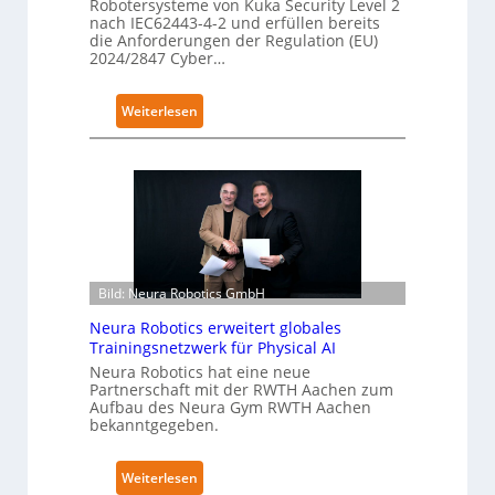
Robotersysteme von Kuka Security Level 2
r
nach IEC62443-4-2 und erfüllen bereits
g
die Anforderungen der Regulation (EU)
2024/2847 Cyber…
r
e
i
:
Weiterlesen
f
K
e
u
r
k
f
a
ü
e
r
r
S
h
Bild: Neura Robotics GmbH
a
ä
l
l
Neura Robotics erweitert globales
a
t
Trainingsnetzwerk für Physical AI
t
S
Neura Robotics hat eine neue
Partnerschaft mit der RWTH Aachen zum
e
Aufbau des Neura Gym RWTH Aachen
c
bekanntgegeben.
u
r
:
Weiterlesen
i