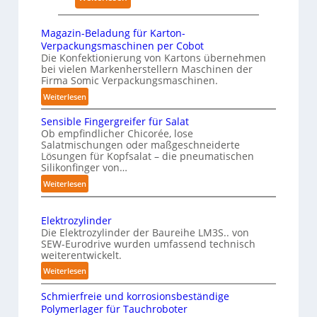
i
e
K
s
r
n
ü
i
Magazin-Beladung für Karton-
k
h
n
c
Verpackungsmaschinen per Cobot
u
a
s
a
Die Konfektionierung von Kartons übernehmen
n
u
bei vielen Markenherstellern Maschinen der
t
l
g
Firma Somic Verpackungsmaschinen.
s
l
A
e
:
Weiterlesen
i
I
n
M
c
Sensible Fingergreifer für Salat
v
a
h
Ob empfindlicher Chicorée, lose
o
g
Salatmischungen oder maßgeschneiderte
e
a
n
Lösungen für Kopfsalat – die pneumatischen
I
z
P
Silikonfinger von…
n
i
h
:
Weiterlesen
t
n
y
S
-
e
e
s
B
Elektrozylinder
l
n
i
e
Die Elektrozylinder der Baureihe LM3S.. von
l
s
c
SEW-Eurodrive wurden umfassend technisch
l
i
i
weiterentwickelt.
a
a
b
g
l
:
d
Weiterlesen
l
e
E
u
A
e
n
Schmierfreie und korrosionsbeständige
l
n
I
F
Polymerlager für Tauchroboter
z
e
g
a