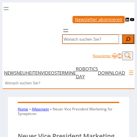
LinkedIn
YouTube
Newsletter abonnieren
Search
LinkedIn
YouTub
Newsletter
ROBOTICS
NEWS
NEUHEITEN
VIDEOS
TERMINE
DOWNLOAD
DAY
Search
Home
»
Allgemein
»
Neuer Vice President Marketing für
Synapticon
Neuer Vice President Marketing