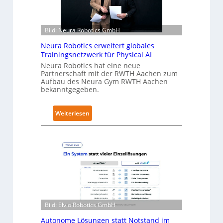
e
r
h
Bild: Neura Robotics GmbH
ä
l
Neura Robotics erweitert globales
t
Trainingsnetzwerk für Physical AI
S
Neura Robotics hat eine neue
Partnerschaft mit der RWTH Aachen zum
e
Aufbau des Neura Gym RWTH Aachen
c
bekanntgegeben.
u
r
:
Weiterlesen
i
N
t
e
y
u
-
r
L
a
e
R
v
o
e
b
l
Bild: Elvio Robotics GmbH
o
-
t
Autonome Lösungen statt Notstand im
2