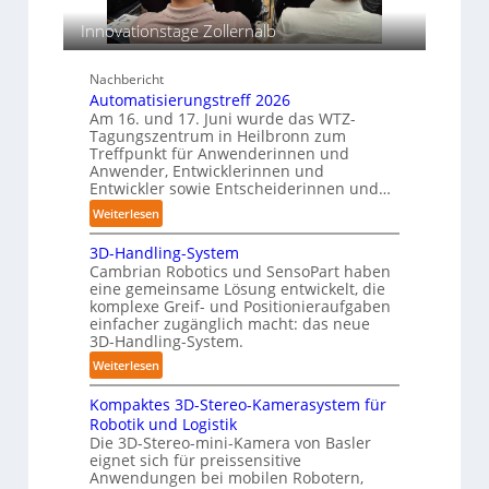
T
o
c
e
Innovationstage Zollernalb
s
h
a
i
i
o
c
Nachbericht
n
n
h
Automatisierungstreff 2026
e
s
e
Am 16. und 17. Juni wurde das WTZ-
n
b
Tagungszentrum in Heilbronn zum
n
p
Treffpunkt für Anwenderinnen und
e
e
Anwender, Entwicklerinnen und
s
r
Entwickler sowie Entscheiderinnen und…
t
C
:
Weiterlesen
ä
o
A
n
b
3D-Handling-System
u
d
Cambrian Robotics und SensoPart haben
o
t
i
eine gemeinsame Lösung entwickelt, die
t
o
g
komplexe Greif- und Positionieraufgaben
m
e
einfacher zugänglich macht: das neue
a
3D-Handling-System.
P
t
o
:
Weiterlesen
i
l
3
s
y
Kompaktes 3D-Stereo-Kamerasystem für
D
i
Robotik und Logistik
m
-
e
Die 3D-Stereo-mini-Kamera von Basler
e
H
eignet sich für preissensitive
r
r
a
Anwendungen bei mobilen Robotern,
u
l
n