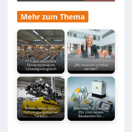
Mehr zum Thema
FTS und stationäre
Fördertechnik im
„Wir müssen sichtbar
Leistungsvergleich
werden“
Breites fahrerloses
Interview mit Thomas
Fahrzeugangebot bei
Pilz zum neuen
Tünkers
Baukasten für…