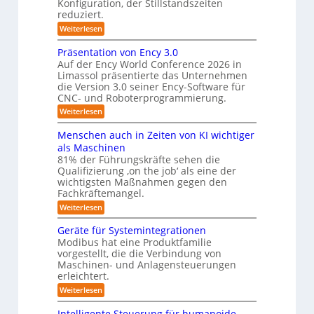
Konfiguration, der Stillstandszeiten
u
m
m
reduziert.
n
e
g
f
:
Weiterlesen
s
r
Z
ü
v
w
a
Präsentation von Ency 3.0
e
r
e
r
Auf der Ency World Conference 2026 in
s
R
i
g
Limassol präsentierte das Unternehmen
y
-
e
l
die Version 3.0 seiner Ency-Software für
S
s
e
i
CNC- und Roboterprogrammierung.
t
i
t
a
n
:
Weiterlesen
c
e
t
r
P
h
i
m
r
v
ä
Menschen auch in Zeiten von KI wichtiger
o
ä
o
f
n
als Maschinen
u
s
n
e
ü
81% der Führungskräfte sehen die
m
e
m
n
r
Qualifizierung ‚on the job‘ als eine der
n
i
e
-
t
l
wichtigsten Maßnahmen gegen den
R
S
b
a
i
Fachkräftemangel.
c
o
t
i
t
h
:
Weiterlesen
i
b
ä
s
w
M
o
r
o
e
e
I
n
Geräte für Systemintegrationen
i
i
n
t
v
s
S
Modibus hat eine Produktfamilie
ß
s
o
c
i
vorgestellt, die die Verbindung von
O
c
c
n
h
k
o
Maschinen- und Anlagensteuerungen
h
-
E
e
b
erleichtert.
e
u
n
r
K
o
n
c
B
n
:
Weiterlesen
t
l
a
y
o
G
d
u
a
3
d
e
Intelligente Steuerung für humanoide