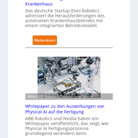
i
Krankenhaus
-
c
Das deutsche Startup Elvio Robotics
Z
adressiert die Herausforderungen des
s
e
autonomen Krankenhausbetriebs mit
e
r
einem integrierten Betriebsmodell.
r
t
w
i
:
Weiterlesen
e
f
A
i
i
u
t
z
t
e
i
o
r
e
n
t
r
o
g
u
m
l
n
e
o
g
Bild: ABB Robotics Deutschland GmbH
L
b
n
ö
Whitepaper zu den Auswirkungen von
a
a
s
Physical AI auf die Fertigung
l
c
u
ABB Robotics und Nvidia haben ein
e
h
Whitepaper veröffentlicht, das zeigt, wie
n
s
I
Physical AI Fertigungsprozesse
g
T
grundlegend verändern kann.
E
e