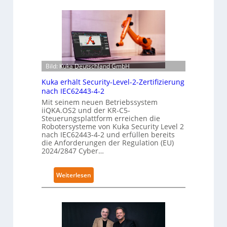
Bild: Kuka Deutschland GmbH
Kuka erhält Security-Level-2-Zertifizierung
nach IEC62443-4-2
Mit seinem neuen Betriebssystem
iiQKA.OS2 und der KR-C5-
Steuerungsplattform erreichen die
Robotersysteme von Kuka Security Level 2
nach IEC62443-4-2 und erfüllen bereits
die Anforderungen der Regulation (EU)
2024/2847 Cyber…
:
Weiterlesen
K
u
k
a