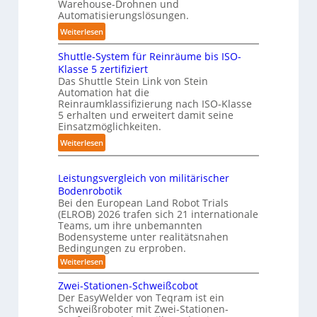
Warehouse-Drohnen und
n
a
d
Automatisierungslösungen.
g
g
l
:
Weiterlesen
s
e
i
K
t
r
n
Shuttle-System für Reinräume bis ISO-
o
r
f
g
Klasse 5 zertifiziert
m
e
ü
Das Shuttle Stein Link von Stein
-
p
f
Automation hat die
r
S
a
Reinraumklassifizierung nach ISO-Klasse
f
T
y
k
5 erhalten und erweitert damit seine
2
a
s
t
Einsatzmöglichkeiten.
0
u
t
e
:
Weiterlesen
2
c
e
s
S
6
h
m
3
h
r
Leistungsvergleich von militärischer
D
u
o
Bodenrobotik
-
t
b
Bei den European Land Robot Trials
S
t
(ELROB) 2026 trafen sich 21 internationale
o
t
l
Teams, um ihre unbemannten
t
e
Bodensysteme unter realitätsnahen
e
e
r
Bedingungen zu erproben.
-
r
e
:
Weiterlesen
S
L
o
y
e
Zwei-Stationen-Schweißcobot
-
s
i
Der EasyWelder von Teqram ist ein
K
s
t
Schweißroboter mit Zwei-Stationen-
t
a
e