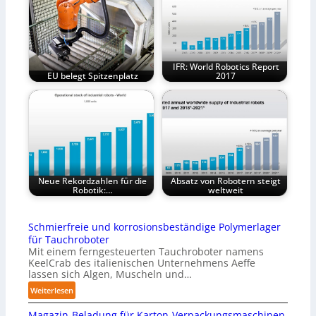
IFR: World Robotics Report
EU belegt Spitzenplatz
2017
Neue Rekordzahlen für die
Absatz von Robotern steigt
Robotik:…
weltweit
Schmierfreie und korrosionsbeständige Polymerlager
für Tauchroboter
Mit einem ferngesteuerten Tauchroboter namens
KeelCrab des italienischen Unternehmens Aeffe
lassen sich Algen, Muscheln und…
:
Weiterlesen
S
Magazin-Beladung für Karton-Verpackungsmaschinen