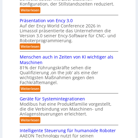
o
e
Konfiguration, der Stillstandszeiten reduziert.
u
s
n
-
n
t
:
Weiterlesen
i
K
g
s
Z
e
s
a
e
w
Präsentation von Ency 3.0
v
r
n
e
m
Auf der Ency World Conference 2026 in
e
s
i
u
e
r
Limassol präsentierte das Unternehmen die
o
-
n
g
Version 3.0 seiner Ency-Software für CNC- und
r
r
S
l
f
g
Roboterprogrammierung.
t
a
e
ü
a
s
:
Weiterlesen
s
i
r
t
P
c
l
I
y
i
r
h
Menschen auch in Zeiten von KI wichtiger als
n
o
ö
s
ä
v
d
n
Maschinen
s
s
o
t
u
e
81% der Führungskräfte sehen die
e
n
u
s
n
e
Qualifizierung ‚on the job‘ als eine der
n
m
t
-
n
m
t
wichtigsten Maßnahmen gegen den
i
r
S
a
g
l
Fachkräftemangel.
f
i
c
t
i
e
e
h
ü
:
Weiterlesen
i
t
r
w
n
M
o
r
ä
o
e
e
n
Geräte für Systemintegrationen
r
R
b
i
n
v
i
Modibus hat eine Produktfamilie vorgestellt,
o
ß
s
o
o
s
die die Verbindung von Maschinen- und
t
c
c
n
b
c
e
o
Anlagensteuerungen erleichtert.
h
E
h
o
r
b
e
n
:
Weiterlesen
e
o
n
t
c
G
r
t
a
y
e
i
B
Intelligente Steuerung für humanoide Roboter
u
3
r
o
k
AAEON Technology nutzt für seinen
c
.
ä
d