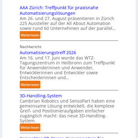
i
r
AAA Zürich: Treffpunkt für praxisnahe
n
T
Automatisierungslösungen
e
a
Am 26. und 27. August präsentieren in Zürich
n
u
225 Aussteller auf der All About Automation
p
sowie rund 60 Unternehmen auf der parallel…
c
e
h
:
Weiterlesen
r
r
A
C
o
Nachbericht
A
o
b
Automatisierungstreff 2026
A
b
Am 16. und 17. Juni wurde das WTZ-
o
Z
o
Tagungszentrum in Heilbronn zum Treffpunkt
t
ü
t
für Anwenderinnen und Anwender,
e
r
Entwicklerinnen und Entwickler sowie
r
i
Entscheiderinnen und…
c
:
Weiterlesen
h
A
:
3D-Handling-System
u
T
Cambrian Robotics und SensoPart haben eine
t
r
gemeinsame Lösung entwickelt, die komplexe
o
Greif- und Positionieraufgaben einfacher
e
m
zugänglich macht: das neue 3D-Handling-
f
a
System.
f
t
:
Weiterlesen
p
i
3
u
s