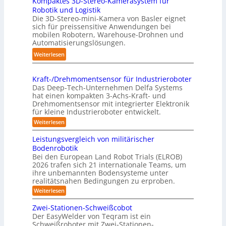
Kompaktes 3D-Stereo-Kamerasystem für
D
n
i
Robotik und Logistik
-
k
e
Die 3D-Stereo-mini-Kamera von Basler eignet
H
t
sich für preissensitive Anwendungen bei
r
a
f
mobilen Robotern, Warehouse-Drohnen und
u
n
Automatisierungslösungen.
ü
n
d
r
:
Weiterlesen
g
l
p
K
s
i
r
o
t
n
Kraft-/Drehmomentsensor für Industrieroboter
a
m
r
Das Deep-Tech-Unternehmen Delfa Systems
g
x
p
e
hat einen kompakten 3-Achs-Kraft- und
-
i
a
Drehmomentsensor mit integrierter Elektronik
f
S
s
für kleine Industrieroboter entwickelt.
k
f
y
n
t
:
Weiterlesen
2
s
a
K
e
0
r
t
h
Leistungsvergleich von militärischer
s
2
a
e
Bodenrobotik
e
3
f
6
m
Bei den European Land Robot Trials (ELROB)
t
A
D
2026 trafen sich 21 internationale Teams, um
-
u
-
/
ihre unbemannten Bodensysteme unter
t
D
S
realitätsnahen Bedingungen zu erproben.
r
o
t
:
Weiterlesen
e
m
L
e
h
e
a
m
Zwei-Stationen-Schweißcobot
r
i
o
t
Der EasyWelder von Teqram ist ein
e
s
m
Schweißroboter mit Zwei-Stationen-
i
t