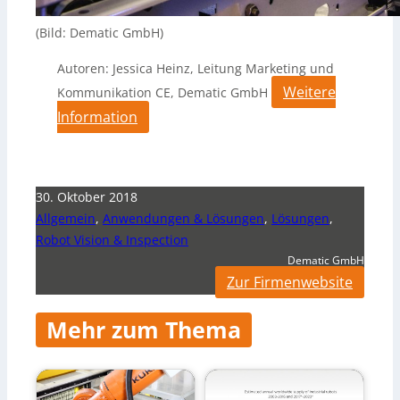
(Bild: Dematic GmbH)
Autoren: Jessica Heinz, Leitung Marketing und
Weitere
Kommunikation CE, Dematic GmbH
Information
30. Oktober 2018
Allgemein
,
Anwendungen & Lösungen
,
Lösungen
,
Robot Vision & Inspection
Dematic GmbH
Zur Firmenwebsite
Mehr zum Thema