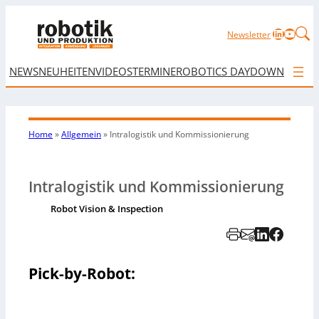
LinkedIn
YouTu
Newsletter
NEWS
NEUHEITEN
VIDEOS
TERMINE
ROBOTICS DAY
DOWNLOAD
Home
»
Allgemein
»
Intralogistik und Kommissionierung
Intralogistik und Kommissionierung
Robot Vision & Inspection
Pick-by-Robot: