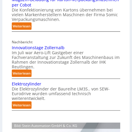
c
per Cobot
h
Die Konfektionierung von Kartons übernehmen bei
m
vielen Markenherstellern Maschinen der Firma Somic
i
Verpackungsmaschinen.
e
:
Weiterlesen
r
M
f
a
r
Nachbericht
g
e
Innovationstage Zollernalb
a
i
Im Juli war Aero-Lift Gastgeber einer
z
e
Fachveranstaltung zur Zukunft des Maschinenbaus im
i
Rahmen der Innovationstage Zollernalb der IHK
u
n
Reutlingen.
n
-
d
:
Weiterlesen
B
k
I
e
Elektrozylinder
o
n
l
Die Elektrozylinder der Baureihe LM3S.. von SEW-
r
n
a
Eurodrive wurden umfassend technisch
r
o
weiterentwickelt.
d
o
v
u
:
Weiterlesen
s
a
n
E
i
t
g
l
o
i
f
e
n
o
Bild: Stein Automation GmbH & Co. KG
ü
k
s
n