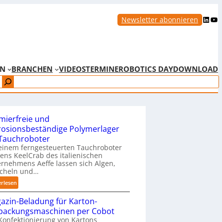
LinkedIn
YouTube
Newsletter abonnieren
EN
BRANCHEN
VIDEOS
TERMINE
ROBOTICS DAY
DOWNLOAD
mierfreie und
rosionsbeständige Polymerlager
 Tauchroboter
einem ferngesteuerten Tauchroboter
ns KeelCrab des italienischen
rnehmens Aeffe lassen sich Algen,
cheln und…
:
erlesen
S
azin-Beladung für Karton-
c
packungsmaschinen per Cobot
h
Konfektionierung von Kartons
m