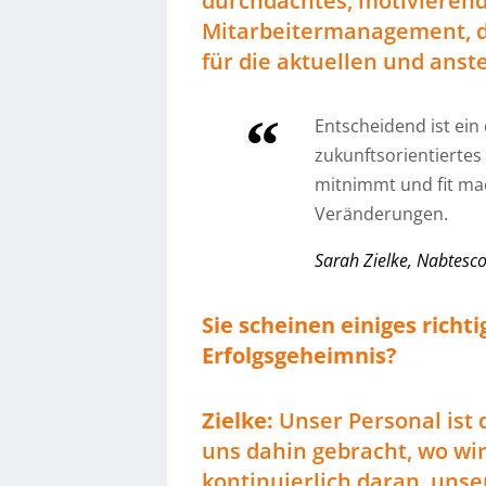
durchdachtes, motivierend
Mitarbeitermanagement, d
für die aktuellen und an
Entscheidend ist ei
zukunftsorientierte
mitnimmt und fit ma
Veränderungen.
Sarah Zielke, Nabtesc
Sie scheinen einiges richt
Erfolgsgeheimnis?
Zielke:
Unser Personal ist 
uns dahin gebracht, wo wi
kontinuierlich daran, uns