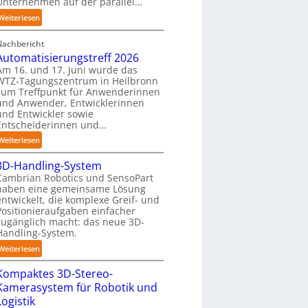
Unternehmen auf der parallel…
n
a
e
:
Weiterlesen
u
n
A
c
p
Nachbericht
A
h
Automatisierungstreff 2026
e
A
r
Am 16. und 17. Juni wurde das
r
Z
o
WTZ-Tagungszentrum in Heilbronn
C
ü
b
zum Treffpunkt für Anwenderinnen
o
r
o
und Anwender, Entwicklerinnen
b
i
und Entwickler sowie
t
o
c
Entscheiderinnen und…
e
t
h
r
:
Weiterlesen
:
A
T
3D-Handling-System
u
r
Cambrian Robotics und SensoPart
t
e
haben eine gemeinsame Lösung
o
entwickelt, die komplexe Greif- und
f
m
Positionieraufgaben einfacher
f
a
zugänglich macht: das neue 3D-
p
t
Handling-System.
u
i
:
Weiterlesen
n
s
3
k
i
Kompaktes 3D-Stereo-
D
t
e
Kamerasystem für Robotik und
-
f
r
Logistik
H
ü