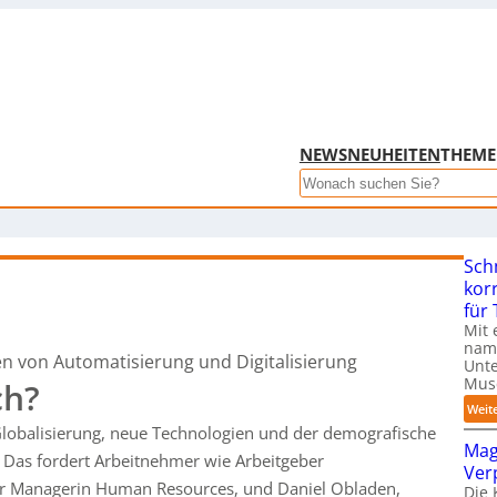
NEWS
NEUHEITEN
THEM
Search
Sch
kor
für
Mit 
name
en von Automatisierung und Digitalisierung
Unte
Mus
ch?
Weit
 Globalisierung, neue Technologien und der demografische
Mag
 Das fordert Arbeitnehmer wie Arbeitgeber
Ver
ior Managerin Human Resources, und Daniel Obladen,
Die 