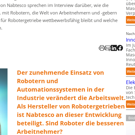
über
 von Nabtesco sprechen im Interview darüber, wie die
Mas
 mit Robotern, die Welt von Arbeitnehmern und -gebern
Ver
r für Robotergetriebe wettbewerbsfähig bleibt und welche
Weit
n.
Nach
Inn
Im J
Fach
Mas
Inno
Reut
Der zunehmende Einsatz von
Weit
Robotern und
Ele
Die 
Automationssystemen in der
von
Industrie verändert die Arbeitswelt.
tech
Weit
Als Hersteller von Robotergetrieben
ist Nabtesco an dieser Entwicklung
Bil
beteiligt. Sind Roboter die besseren
Arbeitnehmer?