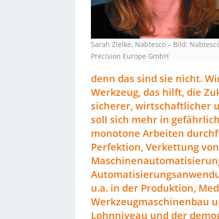
Sarah Zielke, Nabtesco
–
Bild: Nabtesc
Precision Europe GmbH
denn das sind sie nicht. W
Werkzeug, das hilft, die Z
sicherer, wirtschaftliche
soll sich mehr in gefährl
monotone Arbeiten durchf
Perfektion, Verkettung vo
Maschinenautomatisierung 
Automatisierungsanwendun
u.a. in der Produktion, Me
Werkzeugmaschinenbau und
Lohnniveau und der demog