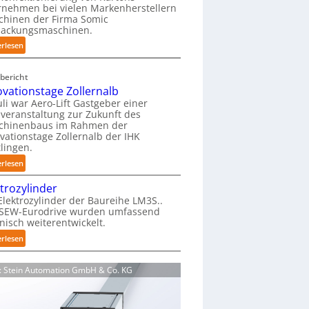
nehmen bei vielen Markenherstellern
i
chinen der Firma Somic
e
packungsmaschinen.
r
:
erlesen
f
M
r
a
e
bericht
g
i
ovationstage Zollernalb
a
e
uli war Aero-Lift Gastgeber einer
z
veranstaltung zur Zukunft des
u
i
chinenbaus im Rahmen der
n
vationstage Zollernalb der IHK
n
d
lingen.
-
k
:
B
erlesen
o
I
e
r
ktrozylinder
n
l
r
Elektrozylinder der Baureihe LM3S..
n
a
o
 SEW-Eurodrive wurden umfassend
o
d
s
nisch weiterentwickelt.
v
u
i
:
erlesen
a
n
o
E
t
g
n
l
i
f
d: Stein Automation GmbH & Co. KG
s
e
o
ü
b
k
n
r
e
t
s
K