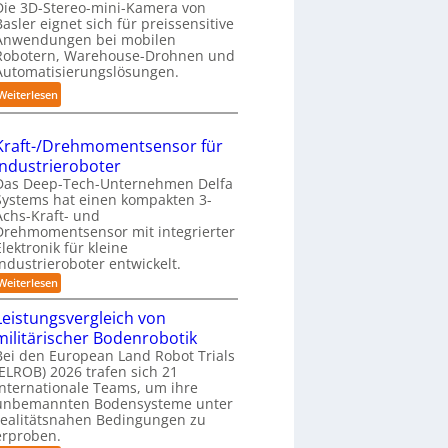
u
Die 3D-Stereo-mini-Kamera von
a
r
n
Basler eignet sich für preissensitive
n
p
Anwendungen bei mobilen
g
d
r
Robotern, Warehouse-Drohnen und
s
l
Automatisierungslösungen.
a
t
i
x
:
Weiterlesen
r
n
i
K
e
g
s
o
f
-
Kraft-/Drehmomentsensor für
n
m
f
S
Industrieroboter
a
p
2
y
Das Deep-Tech-Unternehmen Delfa
h
a
0
s
Systems hat einen kompakten 3-
e
k
2
Achs-Kraft- und
t
A
t
Drehmomentsensor mit integrierter
6
e
u
Elektronik für kleine
e
m
t
Industrieroboter entwickelt.
s
o
:
Weiterlesen
3
K
m
D
r
Leistungsvergleich von
a
-
a
militärischer Bodenrobotik
t
f
S
t
Bei den European Land Robot Trials
i
t
-
(ELROB) 2026 trafen sich 21
s
e
/
internationale Teams, um ihre
i
D
r
unbemannten Bodensysteme unter
r
e
e
realitätsnahen Bedingungen zu
e
r
erproben.
o
h