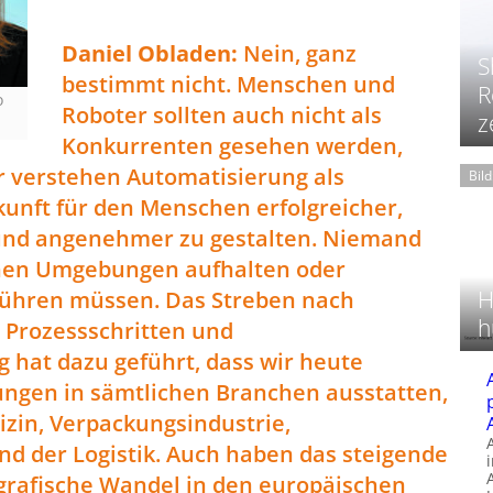
Daniel Obladen:
Nein, ganz
S
bestimmt nicht. Menschen und
R
o
Roboter sollten auch nicht als
z
Konkurrenten gesehen werden,
ir verstehen Automatisierung als
Bil
ukunft für den Menschen erfolgreicher,
r und angenehmer zu gestalten. Niemand
ichen Umgebungen aufhalten oder
H
ühren müssen. Das Streben nach
h
n Prozessschritten und
hat dazu geführt, dass wir heute
gen in sämtlichen Branchen ausstatten,
dizin, Verpackungsindustrie,
 der Logistik. Auch haben das steigende
rafische Wandel in den europäischen