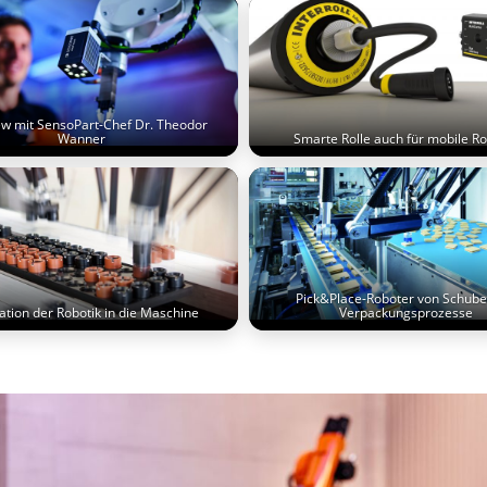
ew mit SensoPart-Chef Dr. Theodor
Wanner
Smarte Rolle auch für mobile R
Pick&Place-Roboter von Schuber
ation der Robotik in die Maschine
Verpackungsprozesse