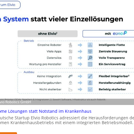
2
r
-
a
Z
R
e
o
r
b
t
o
i
t
f
i
i
c
z
s
i
e
e
r
r
w
u
e
n
i
g
t
Elvio Robotics GmbH
n
e
a
me Lösungen statt Notstand im Krankenhaus
r
c
utsche Startup Elvio Robotics adressiert die Herausforderungen d
t
men Krankenhausbetriebs mit einem integrierten Betriebsmodell.
h
g
I
l