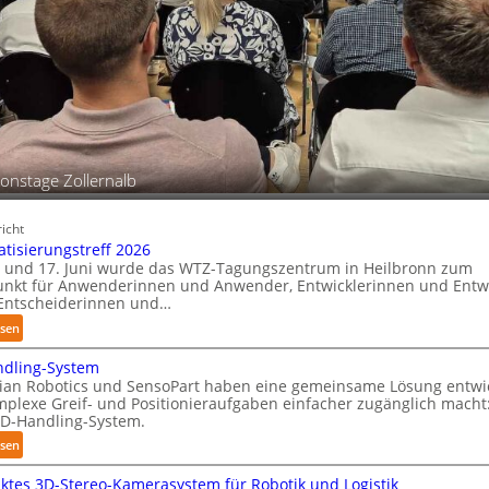
m
ionstage Zollernalb
icht
tisierungstreff 2026
 und 17. Juni wurde das WTZ-Tagungszentrum in Heilbronn zum
unkt für Anwenderinnen und Anwender, Entwicklerinnen und Entwi
Entscheiderinnen und…
:
esen
A
dling-System
u
an Robotics und SensoPart haben eine gemeinsame Lösung entwic
t
mplexe Greif- und Positionieraufgaben einfacher zugänglich macht
o
D-Handling-System.
m
:
esen
a
3
t
tes 3D-Stereo-Kamerasystem für Robotik und Logistik
D