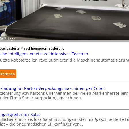
s
w
i
r
k
u
©Ralf Högel
n
g
oterbasierte Maschinenautomatisierung
e
iche Intelligenz ersetzt zeitintensives Teachen
n
tützte Roboterzellen revolutionieren die Maschinenautomatisierun
v
o
:
iterlesen
n
K
P
ü
eladung für Karton-Verpackungsmaschinen per Cobot
h
n
ktionierung von Kartons übernehmen bei vielen Markenherstellern
y
 der Firma Somic Verpackungsmaschinen.
s
s
t
i
M
l
c
ingergreifer für Salat
i
a
dlicher Chicorée, lose Salatmischungen oder maßgeschneiderte L
c
lat – die pneumatischen Silikonfinger von…
l
h