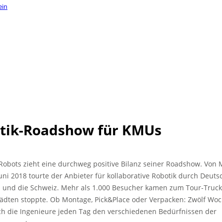
ein
tik-Roadshow für KMUs
Robots zieht eine durchweg positive Bilanz seiner Roadshow. Von M
uni 2018 tourte der Anbieter für kollaborative Robotik durch Deuts
h und die Schweiz. Mehr als 1.000 Besucher kamen zum Tour-Truck,
tädten stoppte. Ob Montage, Pick&Place oder Verpacken: Zwölf Wo
ich die Ingenieure jeden Tag den verschiedenen Bedürfnissen der