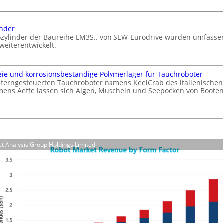
A
e
I
I
a
inder
n
u
rozylinder der Baureihe LM3S.. von SEW-Eurodrive wurden umfasse
t
weiterentwickelt.
f
e
d
l
i
l
eie und korrosionsbeständige Polymerlager für Tauchroboter
e
i
 ferngesteuerten Tauchroboter namens KeelCrab des italienischen
F
ens Aeffe lassen sich Algen, Muscheln und Seepocken von Boote
g
e
.
e
r
n
t
z
i
e
g
act Analysis Group Holdings Limited
r
m
u
s
n
e
g
t
z
t
z
e