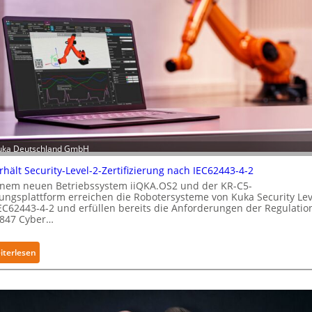
Kuka Deutschland GmbH
rhält Security-Level-2-Zertifizierung nach IEC62443-4-2
inem neuen Betriebssystem iiQKA.OS2 und der KR-C5-
ungsplattform erreichen die Robotersysteme von Kuka Security Lev
EC62443-4-2 und erfüllen bereits die Anforderungen der Regulation
2847 Cyber…
:
iterlesen
K
u
k
a