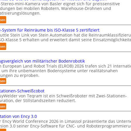
i
-Stereo-mini-Kamera von Basler eignet sich für preissensitive
-
s
dungen bei mobilen Robotern, Warehouse-Drohnen und
H
i
tisierungslösungen.
a
e
:
esen
n
r
K
d
u
e-System für Reinräume bis ISO-Klasse 5 zertifiziert
o
l
n
uttle Stein Link von Stein Automation hat die Reinraumklassifizier
m
i
SO-Klasse 5 erhalten und erweitert damit seine Einsatzmöglichkeit
g
p
n
s
:
esen
a
g
t
S
k
-
r
h
t
S
ngsvergleich von militärischer Bodenrobotik
e
u
e
n European Land Robot Trials (ELROB) 2026 trafen sich 21 internati
y
f
t
s
 um ihre unbemannten Bodensysteme unter realitätsnahen
s
f
t
ungen zu erproben.
3
t
2
l
D
:
esen
e
0
L
e
-
m
e
2
tationen-Schweißcobot
-
S
i
syWelder von Teqram ist ein Schweißroboter mit Zwei-Stationen-
6
S
s
t
ration, der Stillstandszeiten reduziert.
t
y
e
u
:
esen
s
r
n
Z
t
g
e
w
tation von Ency 3.0
s
e
e
o
r Ency World Conference 2026 in Limassol präsentierte das Unte
v
i
m
-
rsion 3.0 seiner Ency-Software für CNC- und Roboterprogrammieru
e
-
f
r
K
S