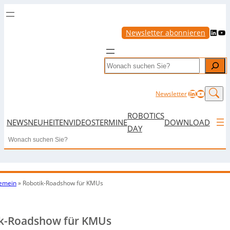
LinkedIn
YouTube
Newsletter abonnieren
Search
LinkedIn
YouTub
Newsletter
ROBOTICS
NEWS
NEUHEITEN
VIDEOS
TERMINE
DOWNLOAD
DAY
Search
gemein
»
Robotik-Roadshow für KMUs
k-Roadshow für KMUs