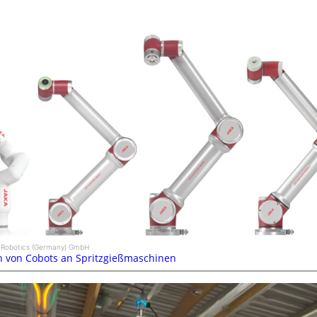
a Robotics (Germany) GmbH
on von Cobots an Spritzgießmaschinen