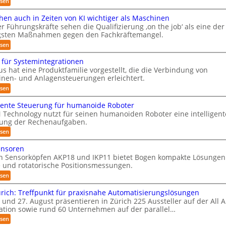
:
esen
g
t
ü
P
a
l
a
r
r
en auch in Zeiten von KI wichtiger als Maschinen
m
e
t
ä
r Führungskräfte sehen die Qualifizierung ‚on the job‘ als eine der
R
i
i
e
s
c
gsten Maßnahmen gegen den Fachkräftemangel.
o
e
e
r
h
n
n
:
esen
i
a
v
e
t
M
o
n
n
s
a
e
 für Systemintegrationen
n
-
t
r
n
y
m
s hat eine Produktfamilie vorgestellt, die die Verbindung von
S
i
s
ä
i
s
c
nen- und Anlagensteuerungen erleichtert.
o
c
l
u
h
n
t
h
:
esen
i
w
v
m
e
G
e
t
e
o
n
e
e
ä
igente Steuerung für humanoide Roboter
m
i
n
a
r
r
ß
b
Technology nutzt für seinen humanoiden Roboter eine intelligent
E
f
u
ä
i
c
n
lung der Rechenaufgaben.
c
i
t
ü
s
o
c
h
e
:
s
esen
c
r
b
y
i
f
I
h
o
I
3
n
R
ü
n
e
t
ensoren
.
Z
S
r
t
o
r
0
n Sensorköpfen AKP18 und IKP11 bietet Bogen kompakte Lösungen
e
S
e
O
B
b
i
e und rotatorische Positionsmessungen.
y
l
o
-
t
o
s
l
d
:
esen
e
t
K
i
t
e
P
n
e
g
n
C
l
i
rich: Treffpunkt für praxisnahe Automatisierungslösungen
v
m
e
r
B
a
o
 und 27. August präsentieren in Zürich 225 Aussteller auf der All 
k
i
n
o
-
n
n
tion sowie rund 60 Unternehmen auf der parallel…
s
t
b
u
S
K
t
e
o
e
s
:
esen
n
I
e
S
t
n
A