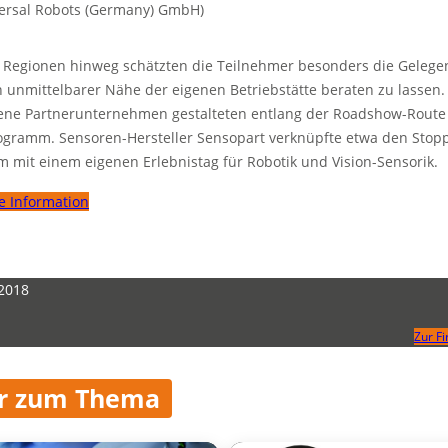
iversal Robots (Germany) GmbH)
e Regionen hinweg schätzten die Teilnehmer besonders die Gelegen
 unmittelbarer Nähe der eigenen Betriebstätte beraten zu lassen.
ene Partnerunternehmen gestalteten entlang der Roadshow-Route
ogramm. Sensoren-Hersteller Sensopart verknüpfte etwa den Stopp
 mit einem eigenen Erlebnistag für Robotik und Vision-Sensorik.
e Information
 2018
Zur F
r zum Thema