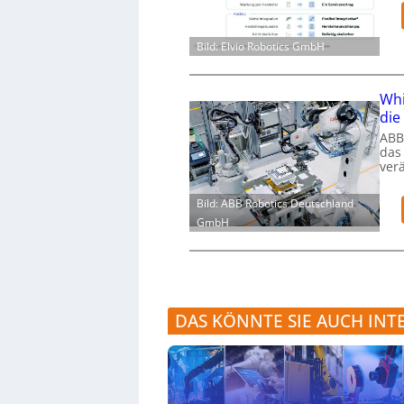
Bild: Elvio Robotics GmbH
Whi
die
ABB
das
ver
Bild: ABB Robotics Deutschland
GmbH
DAS KÖNNTE SIE AUCH INT