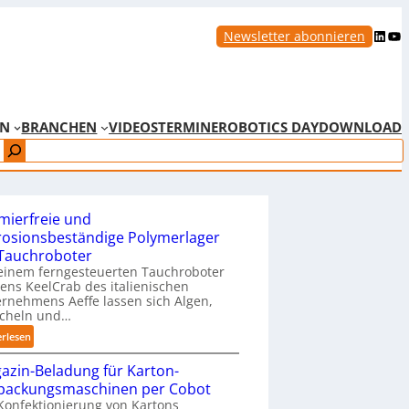
LinkedIn
YouTube
Newsletter abonnieren
EN
BRANCHEN
VIDEOS
TERMINE
ROBOTICS DAY
DOWNLOAD
mierfreie und
rosionsbeständige Polymerlager
 Tauchroboter
einem ferngesteuerten Tauchroboter
ns KeelCrab des italienischen
rnehmens Aeffe lassen sich Algen,
cheln und…
:
erlesen
S
azin-Beladung für Karton-
c
packungsmaschinen per Cobot
h
Konfektionierung von Kartons
m