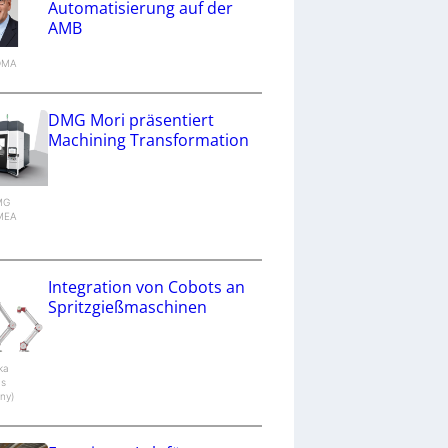
Automatisierung auf der
AMB
VDMA
DMG Mori präsentiert
Machining Transformation
DMG
MEA
g
Integration von Cobots an
Spritzgießmaschinen
aka
cs
ny)