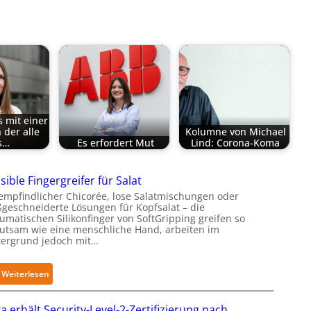
s mit einer
n der alle
Kolumne von Michael
es…
Es erfordert Mut
Lind: Corona-Koma
sible Fingergreifer für Salat
empfindlicher Chicorée, lose Salatmischungen oder
geschneiderte Lösungen für Kopfsalat – die
umatischen Silikonfinger von SoftGripping greifen so
utsam wie eine menschliche Hand, arbeiten im
tergrund jedoch mit…
:
Weiterlesen
S
e
a erhält Security-Level-2-Zertifizierung nach