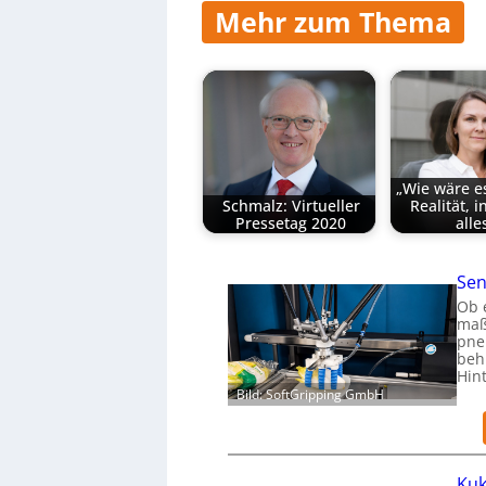
Mehr zum Thema
„Wie wäre e
Schmalz: Virtueller
Realität, i
Pressetag 2020
all
Sen
Ob 
maß
pne
beh
Hin
Bild: SoftGripping GmbH
Kuk