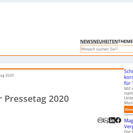
NEWS
NEUHEITEN
THEM
Search
Sch
etag 2020
kor
für
Mit 
name
r Pressetag 2020
Unte
Mus
Weit
Mag
Ver
Die 