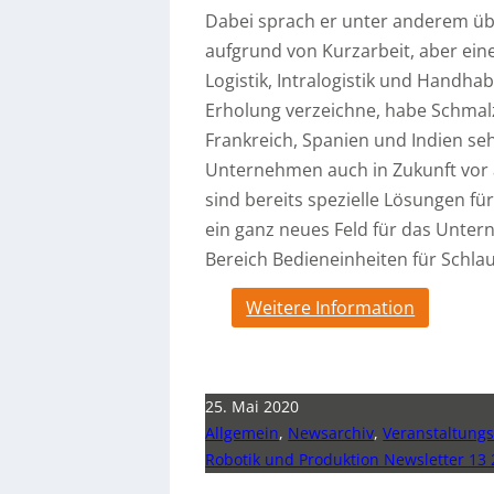
Dabei sprach er unter anderem üb
aufgrund von Kurzarbeit, aber ein
Logistik, Intralogistik und Handh
Erholung verzeichne, habe Schmalz
Frankreich, Spanien und Indien se
Unternehmen auch in Zukunft vor a
sind bereits spezielle Lösungen fü
ein ganz neues Feld für das Unte
Bereich Bedieneinheiten für Sch
Weitere Information
25. Mai 2020
Allgemein
,
Newsarchiv
,
Veranstaltungs
Robotik und Produktion Newsletter 13