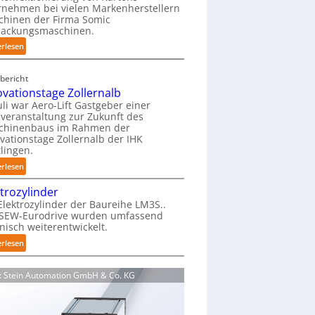
nehmen bei vielen Markenherstellern
i
chinen der Firma Somic
e
packungsmaschinen.
r
:
erlesen
f
M
r
a
e
bericht
g
i
ovationstage Zollernalb
a
e
uli war Aero-Lift Gastgeber einer
z
veranstaltung zur Zukunft des
u
i
chinenbaus im Rahmen der
n
vationstage Zollernalb der IHK
n
d
lingen.
-
k
:
B
erlesen
o
I
e
r
ktrozylinder
n
l
r
Elektrozylinder der Baureihe LM3S..
n
a
o
 SEW-Eurodrive wurden umfassend
o
d
s
nisch weiterentwickelt.
v
u
i
:
erlesen
a
n
o
E
t
g
n
l
i
f
d: Stein Automation GmbH & Co. KG
s
e
o
ü
b
k
n
r
e
t
s
K