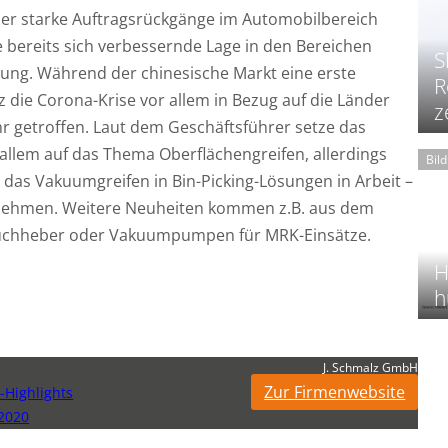
er starke Auftragsrückgänge im Automobilbereich
e bereits sich verbessernde Lage in den Bereichen
S
abung. Während der chinesische Markt eine erste
R
 die Corona-Krise vor allem in Bezug auf die Länder
z
hr getroffen. Laut dem Geschäftsführer setze das
llem auf das Thema Oberflächengreifen, allerdings
Bil
r das Vakuumgreifen in Bin-Picking-Lösungen in Arbeit –
rnehmen. Weitere Neuheiten kommen z.B. aus dem
lauchheber oder Vakuumpumpen für MRK-Einsätze.
H
h
J. Schmalz GmbH
Zur Firmenwebsite
-Highlights
 2020