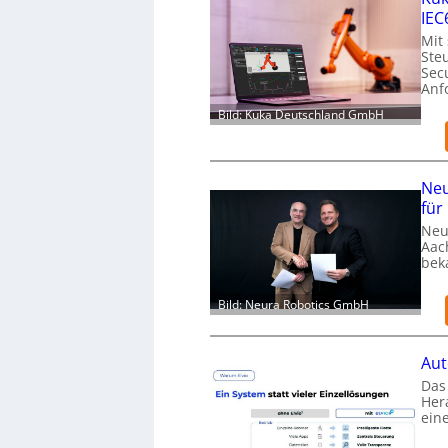
IEC
Mit
Ste
Secu
Anf
Bild: Kuka Deutschland GmbH
Neu
für
Neu
Aac
bek
Bild: Neura Robotics GmbH
Aut
Das 
Her
ein