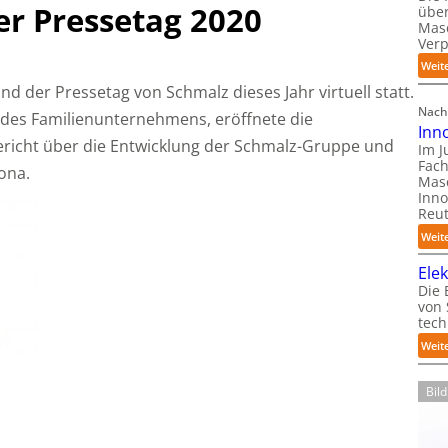
ler Pressetag 2020
über
Mas
Ver
Weit
nd der Pressetag von Schmalz dieses Jahr virtuell statt.
Nach
 des Familienunternehmens, eröffnete die
Inn
ericht über die Entwicklung der Schmalz-Gruppe und
Im J
Fach
ona.
Mas
Inno
Reut
Weit
Ele
Die 
von
tech
Weit
Bil