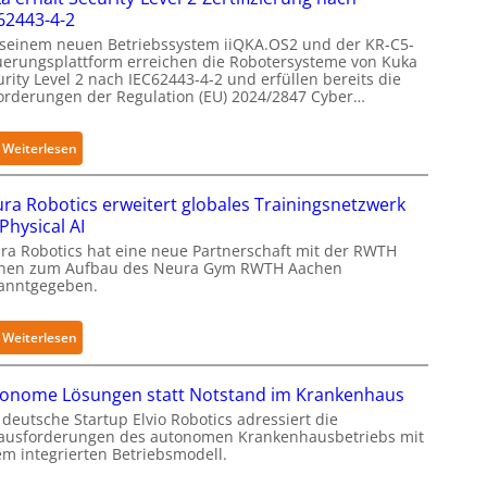
n
62443-4-2
s
 seinem neuen Betriebssystem iiQKA.OS2 und der KR-C5-
i
uerungsplattform erreichen die Robotersysteme von Kuka
rity Level 2 nach IEC62443-4-2 und erfüllen bereits die
b
orderungen der Regulation (EU) 2024/2847 Cyber…
l
e
F
:
Weiterlesen
i
K
n
u
ra Robotics erweitert globales Trainingsnetzwerk
g
k
 Physical AI
e
a
ra Robotics hat eine neue Partnerschaft mit der RWTH
r
e
hen zum Aufbau des Neura Gym RWTH Aachen
g
anntgegeben.
r
r
h
e
ä
:
Weiterlesen
i
l
N
f
t
e
onome Lösungen statt Notstand im Krankenhaus
e
S
u
deutsche Startup Elvio Robotics adressiert die
r
e
r
ausforderungen des autonomen Krankenhausbetriebs mit
f
c
a
em integrierten Betriebsmodell.
ü
u
R