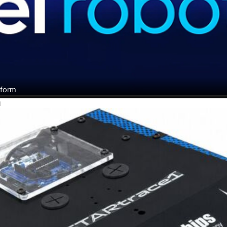
tform
H