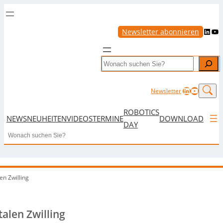
LinkedIn
YouTube
Newsletter abonnieren
Search
LinkedIn
YouTub
Newsletter
ROBOTICS
NEWS
NEUHEITEN
VIDEOS
TERMINE
DOWNLOAD
DAY
Search
n Zwilling
alen Zwilling