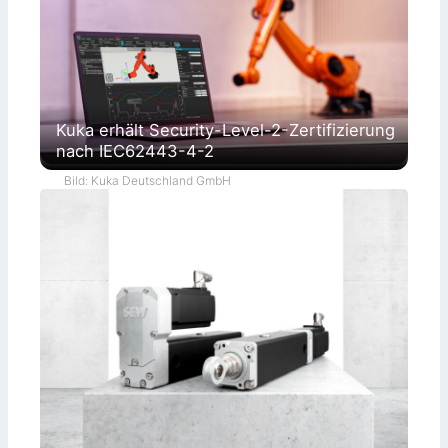
g
e
n
Kuka erhält Security-Level-2-Zertifizierung
nach IEC62443-4-2
Bild: Kuka Deutschland GmbH