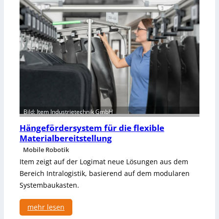
o
-
n
t
g
n
i
e
i
k
s
e
t
n
e
u
e
r
t
e
Bild: Item Industrietechnik GmbH
K
Hängefördersystem für die flexible
o
Materialbereitstellung
m
m
Mobile Robotik
i
Item zeigt auf der Logimat neue Lösungen aus dem
s
Bereich Intralogistik, basierend auf dem modularen
s
Systembaukasten.
i
o
mehr lesen
n