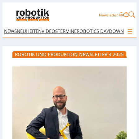
LinkedIn
YouTu
Newsletter
NEWS
NEUHEITEN
VIDEOS
TERMINE
ROBOTICS DAY
DOWNLOAD
ROBOTIK UND PRODUKTION NEWSLETTER 3 2025