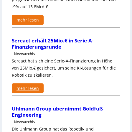
ü
-9% auf 13,8Mrd.€.
r
F
mehr lesen
a
:
n
V
u
Sereact erhält 25Mio.€ in Serie-A-
D
c
Finanzierungsrunde
M
Ö
A
Newsarchiv
s
:
Sereact hat sich eine Serie-A-Finanzierung in Höhe
t
D
e
von 25Mio.€ gesichert, um seine KI-Lösungen für die
e
r
Robotik zu skalieren.
u
r
t
e
mehr lesen
s
i
c
:
c
h
S
h
Uhlmann Group übernimmt Goldfuß
e
e
Engineering
R
r
o
e
Newsarchiv
b
a
Die Uhlmann Group hat das Robotik- und