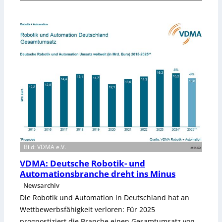
:
N
e
u
e
r
G
e
s
c
h
ä
f
t
Bild: VDMA e.V.
s
f
VDMA: Deutsche Robotik- und
ü
Automationsbranche dreht ins Minus
h
Newsarchiv
r
Die Robotik und Automation in Deutschland hat an
e
Wettbewerbsfähigkeit verloren: Für 2025
r
f
prognostiziert die Branche einen Gesamtumsatz von