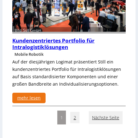
e
i
s
e
D
f
i
l
r
Bild: Still GmbH
e
e
x
Kundenzentriertes Portfolio für
c
i
Intralogistiklösungen
t
b
o
Mobile Robotik
l
r
Auf der diesjährigen Logimat präsentiert Still ein
e
E
kundenzentriertes Portfolio für Intralogistiklösungen
M
M
auf Basis standardisierter Komponenten und einer
a
E
t
großen Bandbreite an Individualisierungsoptionen.
A
e
f
r
mehr lesen
ü
i
r
:
a
F
K
l
1
2
Nächste Seite
a
u
b
s
n
e
t
d
r
e