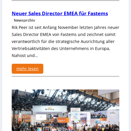
:
i
H
e
Neuer Sales Director EMEA für Fastems
ä
r
n
r
Newsarchiv
g
o
Rik Peer ist seit Anfang November letzten Jahres neuer
e
b
Sales Director EMEA von Fastems und zeichnet somit
f
o
verantwortlich für die strategische Ausrichtung aller
ö
t
Vertriebsaktivitäten des Unternehmens in Europa,
r
e
Nahost und…
d
r
e
mehr lesen
r
s
:
y
N
s
e
t
u
e
e
m
r
f
S
ü
a
r
l
d