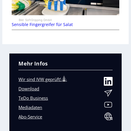
Bild: SoftGripping GmbH
Sensible Fingergreifer für Salat
Mehr Infos
Wir sind IVW geprüft!
Download
TeDo Business
Mediadaten
Abo-Service