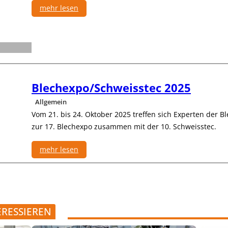
s
mehr lesen
r
D
o
:
a
n
L
y
i
i
2
k
n
0
f
e
2
e
a
5
Blechexpo/Schweisstec 2025
r
r
t
t
Allgemein
i
e
Vom 21. bis 24. Oktober 2025 treffen sich Experten der 
g
c
zur 17. Blechexpo zusammen mit der 10. Schweisstec.
u
h
n
n
g
mehr lesen
i
k
:
-
B
P
l
o
e
r
c
ERESSIEREN
t
h
f
e