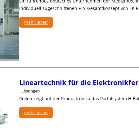
Ein führendes deutsches Unternehmen der Medizintechnik
g
m
e
individuell zugeschnittenen FTS-Gesamtkonzept von EK R
-
r
C
mehr lesen
o
:
b
S
o
t
t
e
r
i
l
g
Lineartechnik für die Elektronikfe
u
t
Lösungen
-
Rollon zeigt auf der Productronica das Portalsystem H-Bot
V
e
mehr lesen
r
:
s
L
o
i
r