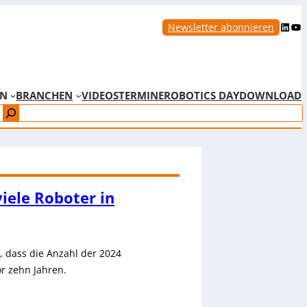
LinkedIn
YouTube
Newsletter abonnieren
EN
BRANCHEN
VIDEOS
TERMINE
ROBOTICS DAY
DOWNLOAD
viele Roboter in
n, dass die Anzahl der 2024
or zehn Jahren.