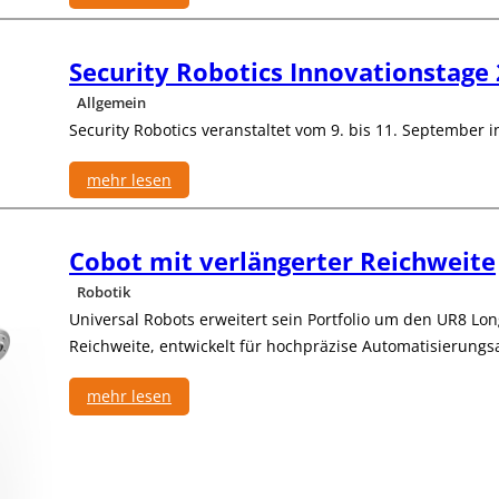
:
I
Security Robotics Innovationstage
F
R
Allgemein
:
Security Robotics veranstaltet vom 9. bis 11. September i
W
e
mehr lesen
l
t
:
w
S
Cobot mit verlängerter Reichweite
e
e
i
c
Robotik
t
u
Universal Robots erweitert sein Portfolio um den UR8 Lon
m
r
Reichweite, entwickelt für hochpräzise Automatisierun
e
i
h
t
r
mehr lesen
y
a
R
:
l
o
C
s
b
o
d
o
b