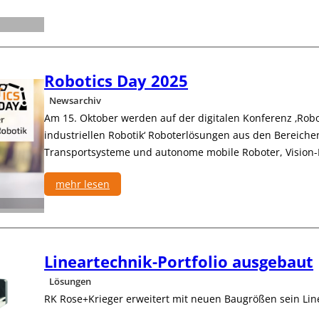
n
g
e
u
a
n
r
g
t
m
Robotics Day 2025
e
i
c
t
Newsarchiv
h
F
Am 15. Oktober werden auf der digitalen Konferenz ‚Robo
n
T
industriellen Robotik‘ Roboterlösungen aus den Bereichen
i
S
Transportsysteme und autonome mobile Roboter, Visio
k
f
mehr lesen
ü
r
:
d
R
i
o
e
b
Lineartechnik-Portfolio ausgebaut
E
o
l
t
Lösungen
e
i
RK Rose+Krieger erweitert mit neuen Baugrößen sein Line
k
c
t