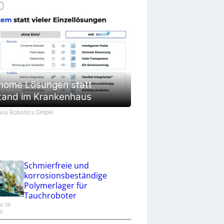
nome Lösungen statt
tand im Krankenhaus
Elvio Robotics GmbH
Schmierfreie und
korrosionsbeständige
Polymerlager für
Tauchroboter
gus SE
KG