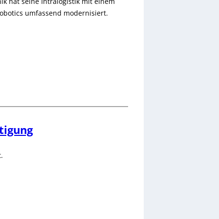
 hat seine Intralogistik mit einem
obotics umfassend modernisiert.
rtigung
.