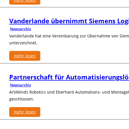
n
u
:
d
t
N
i
z
Vanderlande übernimmt Siemens Logi
e
e
l
u
n
a
Newsarchiv
e
s
Vanderlande hat eine Vereinbarung zur Übernahme von Sieme
s
t
unterzeichnet.
M
i
mehr lesen
t
g
:
l
V
i
Partnerschaft für Automatisierungsl
a
e
n
Newsarchiv
d
d
ArtiMinds Robotics und Eberhard Automations- und Montagete
i
e
n
geschlossen.
r
d
l
e
mehr lesen
a
r
n
:
S
d
P
t