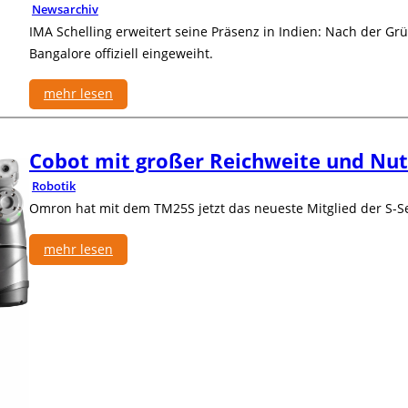
d
Newsarchiv
l
e
IMA Schelling erweitert seine Präsenz in Indien: Nach der G
a
a
Bangalore offiziell eingeweiht.
u
u
t
f
mehr lesen
o
d
m
e
:
a
m
I
t
Cobot mit großer Reichweite und Nut
2
M
i
.
A
Robotik
s
R
S
Omron hat mit dem TM25S jetzt das neueste Mitglied der S-Se
c
o
c
h
b
h
e
mehr lesen
o
e
S
t
l
:
c
i
l
C
h
c
i
o
w
s
n
b
e
E
g
o
i
x
e
t
ß
p
r
m
e
e
ö