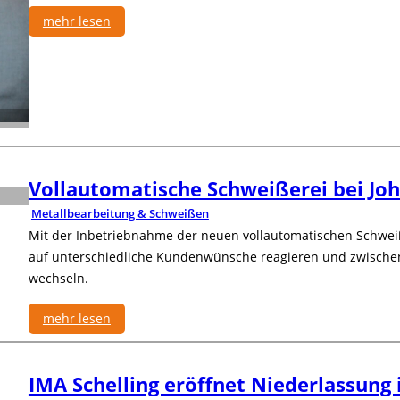
mehr lesen
:
R
o
b
o
t
i
k
Vollautomatische Schweißerei bei Jo
-
Metallbearbeitung & Schweißen
S
p
Mit der Inbetriebnahme der neuen vollautomatischen Schweiß
r
auf unterschiedliche Kundenwünsche reagieren und zwische
e
wechseln.
c
h
mehr lesen
s
:
t
V
u
IMA Schelling eröffnet Niederlassung 
o
n
l