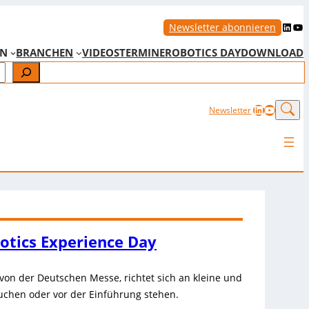
LinkedIn
YouTube
Newsletter abonnieren
EN
BRANCHEN
VIDEOS
TERMINE
ROBOTICS DAY
DOWNLOAD
LinkedIn
YouTub
Newsletter
otics Experience Day
von der Deutschen Messe, richtet sich an kleine und
uchen oder vor der Einführung stehen.