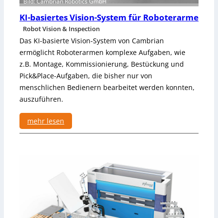
Bild: Cambrian Robotics GmbH
u
KI-basiertes Vision-System für Roboterarme
n
Robot Vision & Inspection
g
Das KI-basierte Vision-System von Cambrian
ermöglicht Roboterarmen komplexe Aufgaben, wie
z.B. Montage, Kommissionierung, Bestückung und
Pick&Place-Aufgaben, die bisher nur von
menschlichen Bedienern bearbeitet werden konnten,
auszuführen.
mehr lesen
:
K
I
-
b
a
s
i
e