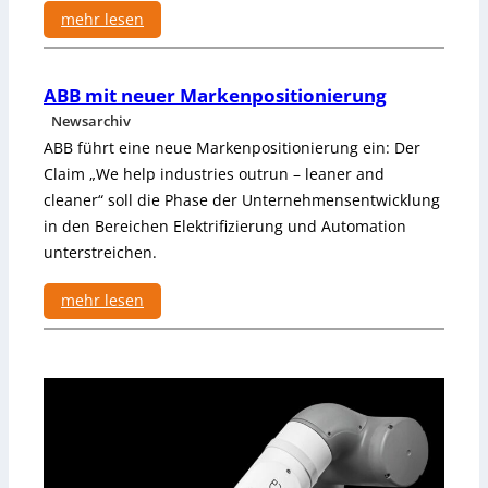
A
mehr lesen
i
R
e
:
o
r
i
b
u
ABB mit neuer Markenpositionierung
n
o
n
V
Newsarchiv
t
g
I
ABB führt eine neue Markenpositionierung ein: Der
i
S
Claim „We help industries outrun – leaner and
k
I
cleaner“ soll die Phase der Unternehmensentwicklung
+
O
A
in den Bereichen Elektrifizierung und Automation
N
u
unterstreichen.
D
t
a
o
mehr lesen
y
m
s
:
a
2
A
t
0
B
i
2
B
o
4
m
n
i
t