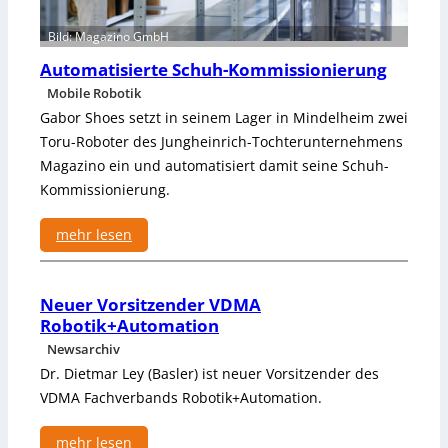
H
o
Bild: Magazino GmbH
t
Automatisierte Schuh-Kommissionierung
T
o
Mobile Robotik
p
Gabor Shoes setzt in seinem Lager in Mindelheim zwei
i
Toru-Roboter des Jungheinrich-Tochterunternehmens
c
Magazino ein und automatisiert damit seine Schuh-
s
Kommissionierung.
d
e
mehr lesen
r
R
:
o
A
b
Neuer Vorsitzender VDMA
u
o
Robotik+Automation
t
t
o
Newsarchiv
i
m
Dr. Dietmar Ley (Basler) ist neuer Vorsitzender des
k
a
VDMA Fachverbands Robotik+Automation.
!
t
i
mehr lesen