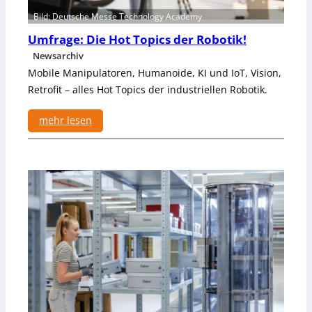
Bild: Deutsche Messe Technology Academy
Umfrage: Die Hot Topics der Robotik!
Newsarchiv
Mobile Manipulatoren, Humanoide, KI und IoT, Vision,
Retrofit – alles Hot Topics der industriellen Robotik.
mehr lesen
:
U
m
f
r
a
g
e
:
D
i
e