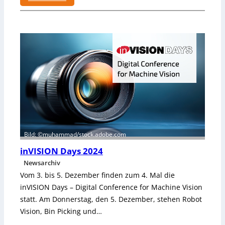
s
:
i
N
e
e
r
u
t
e
e
r
S
V
c
o
h
r
u
s
h
i
-
t
K
Bild: ©muhammad/stock.adobe.com
z
o
e
inVISION Days 2024
m
n
m
Newsarchiv
d
i
Vom 3. bis 5. Dezember finden zum 4. Mal die
e
s
inVISION Days – Digital Conference for Machine Vision
r
s
statt. Am Donnerstag, den 5. Dezember, stehen Robot
V
i
Vision, Bin Picking und…
D
o
M
n