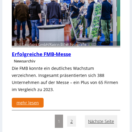
u
d
i
e
:
S
y
Bild: Easyfairs GmbH/Katrin Biller Fotografie
n
Erfolgreiche FMB-Messe
c
h
Newsarchiv
r
Die FMB konnte ein deutliches Wachstum
o
verzeichnen. Insgesamt präsentierten sich 388
n
Unternehmen auf der Messe – ein Plus von 65 Firmen
e
im Vergleich zu 2023.
B
e
mehr lesen
w
e
:
g
E
1
2
Nächste Seite
u
r
n
f