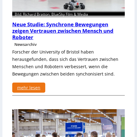
k
t
o
b
Bild: Richard Bratton, BlueSky Film & Media
n
a
z
Neue Studie: Synchrone Bewegungen
r
e
zeigen Vertrauen zwischen Mensch und
e
p
Roboter
r
t
Newsarchiv
B
e
Forscher der University of Bristol haben
l
herausgefunden, dass sich das Vertrauen zwischen
a
Menschen und Robotern verbessert, wenn die
d
Bewegungen zwischen beiden synchonisiert sind.
e
r
mehr lesen
o
:
b
N
o
e
t
u
e
e
r
S
t