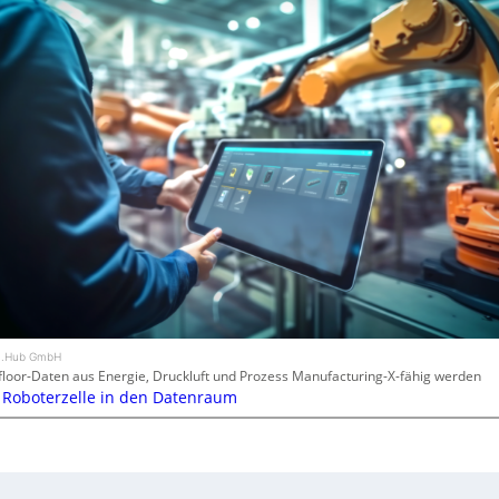
In.Hub GmbH
loor-Daten aus Energie, Druckluft und Prozess Manufacturing-X-fähig werden
 Roboterzelle in den Datenraum