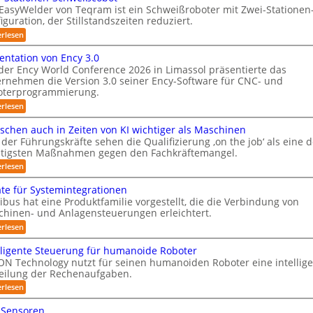
t
i
EasyWelder von Teqram ist ein Schweißroboter mit Zwei-Stationen
S
s
e
iguration, der Stillstandszeiten reduziert.
t
y
r
u
:
erlesen
s
e
n
Z
t
g
w
o
entation von Ency 3.0
s
e
e
-
der Ency World Conference 2026 in Limassol präsentierte das
v
i
m
rnehmen die Version 3.0 seiner Ency-Software für CNC- und
e
K
-
f
r
oterprogrammierung.
S
a
g
t
ü
:
erlesen
m
l
a
P
r
e
e
t
r
chen auch in Zeiten von KI wichtiger als Maschinen
R
i
i
r
ä
c
der Führungskräfte sehen die Qualifizierung ‚on the job‘ als eine d
o
e
s
a
h
n
tigsten Maßnahmen gegen den Fachkräftemangel.
e
i
v
s
e
n
:
erlesen
o
n
n
t
y
M
n
-
r
a
e
s
te für Systemintegrationen
m
S
t
n
ä
i
c
bus hat eine Produktfamilie vorgestellt, die die Verbindung von
t
i
s
l
u
h
hinen- und Anlagensteuerungen erleichtert.
o
e
c
i
w
m
n
h
:
erlesen
m
t
e
v
e
G
e
ä
i
f
o
n
e
r
lligente Steuerung für humanoide Roboter
ß
b
n
a
ü
r
i
c
N Technology nutzt für seinen humanoiden Roboter eine intellig
E
i
u
ä
s
r
o
n
eilung der Rechenaufgaben.
c
t
s
c
b
R
c
h
e
:
h
erlesen
o
I
y
i
o
f
I
e
t
3
S
n
ü
n
r
b
-Sensoren
.
Z