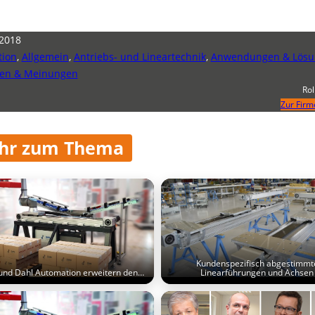
 2018
tion
,
Allgemein
,
Antriebs- und Lineartechnik
,
Anwendungen & Lösu
en & Meinungen
Ro
Zur Firm
hr zum Thema
Kundenspezifisch abgestimmt
 und Dahl Automation erweitern den…
Linearführungen und Achsen