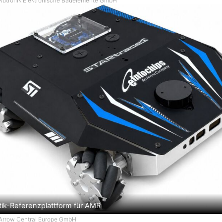
 Rutronik Elektronische Bauelemente GmbH
ik-Referenzplattform für AMR
 Arrow Central Europe GmbH