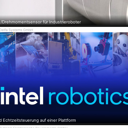
g
e
n
-/Drehmomentsensor für Industrieroboter
 Delfa Systems GmbH
d Echtzeitsteuerung auf einer Plattform