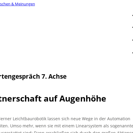
schen & Meinungen
rtengespräch 7. Achse
tnerschaft auf Augenhöhe
erner Leichtbaurobotik lassen sich neue Wege in der Automation
iten. Umso mehr, wenn sie mit einem Linearsystem als sogenannte
usgestattet sind: Dann erschließen sich durch den großen Aktions