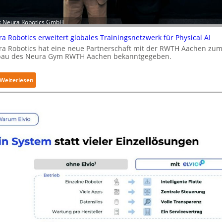
u
r
i
d: Neura Robotics GmbH
t
a Robotics erweitert globales Trainingsnetzwerk für Physical AI
y
a Robotics hat eine neue Partnerschaft mit der RWTH Aachen zu
-
bau des Neura Gym RWTH Aachen bekanntgegeben.
L
e
:
Weiterlesen
v
N
e
e
l
u
-
r
2
a
-
R
Z
o
e
b
r
o
t
t
i
i
f
c
i
s
z