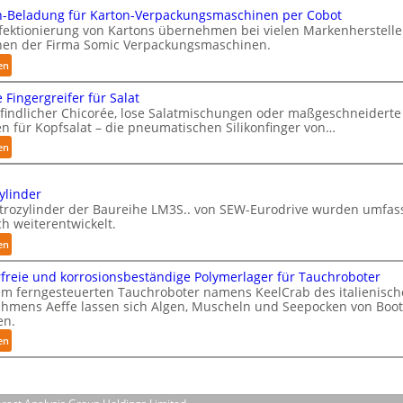
n
ü
-Beladung für Karton-Verpackungsmaschinen per Cobot
P
n
fektionierung von Kartons übernehmen bei vielen Markenherstelle
h
en der Firma Somic Verpackungsmaschinen.
s
y
t
:
en
s
M
l
i
 Fingergreifer für Salat
a
i
indlicher Chicorée, lose Salatmischungen oder maßgeschneiderte
c
g
c
n für Kopfsalat – die pneumatischen Silikonfinger von…
a
a
h
:
en
z
l
e
S
i
A
I
e
n
I
ylinder
n
n
-
ktrozylinder der Baureihe LM3S.. von SEW-Eurodrive wurden umfa
a
t
s
B
h weiterentwickelt.
u
i
e
e
:
en
f
b
l
l
E
d
l
a
l
freie und korrosionsbeständige Polymerlager für Tauchroboter
l
e
i
d
i
em ferngesteuerten Tauchroboter namens KeelCrab des italienisc
e
F
e
u
hmens Aeffe lassen sich Algen, Muscheln und Seepocken von Boo
g
k
i
en.
n
F
e
t
n
g
:
e
en
r
n
g
f
S
r
o
z
e
ü
c
t
z
e
r
r
h
y
i
g