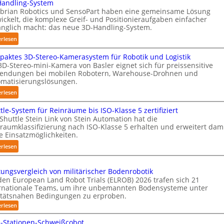
T
andling-System
u
rian Robotics und SensoPart haben eine gemeinsame Lösung
a
t
ickelt, die komplexe Greif- und Positionieraufgaben einfacher
u
o
nglich macht: das neue 3D-Handling-System.
c
m
:
erlesen
h
a
3
r
t
aktes 3D-Stereo-Kamerasystem für Robotik und Logistik
D
o
i
3D-Stereo-mini-Kamera von Basler eignet sich für preissensitive
-
b
s
endungen bei mobilen Robotern, Warehouse-Drohnen und
H
o
i
matisierungslösungen.
a
t
e
:
erlesen
n
e
r
K
d
r
u
tle-System für Reinräume bis ISO-Klasse 5 zertifiziert
o
l
n
Shuttle Stein Link von Stein Automation hat die
m
i
raumklassifizierung nach ISO-Klasse 5 erhalten und erweitert dam
g
p
n
e Einsatzmöglichkeiten.
s
a
g
:
t
erlesen
k
-
S
r
t
S
h
e
e
tungsvergleich von militärischer Bodenrobotik
y
u
f
s
den European Land Robot Trials (ELROB) 2026 trafen sich 21
s
t
f
rnationale Teams, um ihre unbemannten Bodensysteme unter
3
t
t
2
itätsnahen Bedingungen zu erproben.
D
e
l
0
:
erlesen
-
m
L
e
2
S
e
-Stationen-Schweißcobot
-
6