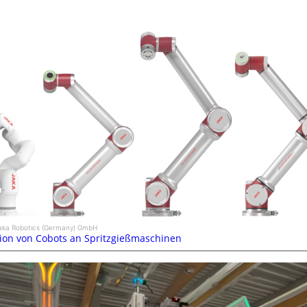
Jaka Robotics (Germany) GmbH
tion von Cobots an Spritzgießmaschinen