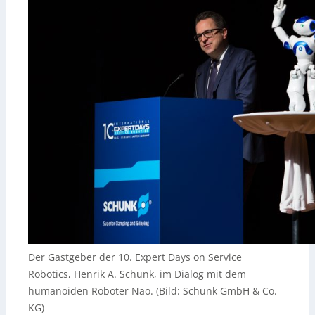
Der Gastgeber der 10. Expert Days on Service
Robotics, Henrik A. Schunk, im Dialog mit dem
humanoiden Roboter Nao. (Bild: Schunk GmbH & Co.
KG)