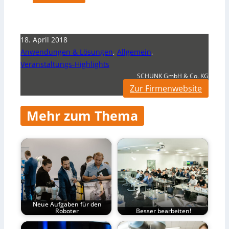
18. April 2018
Anwendungen & Lösungen
,
Allgemein
,
Veranstaltungs-Highlights
SCHUNK GmbH & Co. KG
Zur Firmenwebsite
Mehr zum Thema
Neue Aufgaben für den
Roboter
Besser bearbeiten!