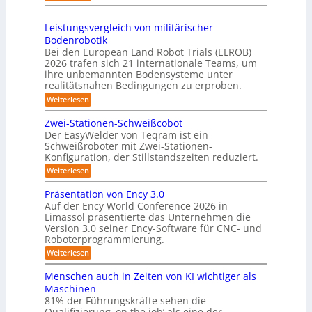
0
e
S
t
s
2
r
h
e
3
Leistungsvergleich von militärischer
6
u
m
Bodenrobotik
D
t
Bei den European Land Robot Trials (ELROB)
-
t
2026 trafen sich 21 internationale Teams, um
S
l
ihre unbemannten Bodensysteme unter
t
realitätsnahen Bedingungen zu erproben.
e
e
-
:
Weiterlesen
r
L
S
e
e
Zwei-Stationen-Schweißcobot
y
i
o
Der EasyWelder von Teqram ist ein
s
s
Schweißroboter mit Zwei-Stationen-
-
t
t
Konfiguration, der Stillstandszeiten reduziert.
u
K
e
n
:
Weiterlesen
a
g
m
Z
m
s
w
f
Präsentation von Ency 3.0
v
e
e
ü
Auf der Ency World Conference 2026 in
e
i
r
r
Limassol präsentierte das Unternehmen die
r
-
a
g
Version 3.0 seiner Ency-Software für CNC- und
S
R
l
Roboterprogrammierung.
s
t
e
e
a
y
:
Weiterlesen
i
i
t
P
c
s
i
n
r
h
Menschen auch in Zeiten von KI wichtiger als
o
t
ä
r
v
n
Maschinen
e
s
o
e
ä
81% der Führungskräfte sehen die
e
n
m
n
u
Qualifizierung ‚on the job‘ als eine der
n