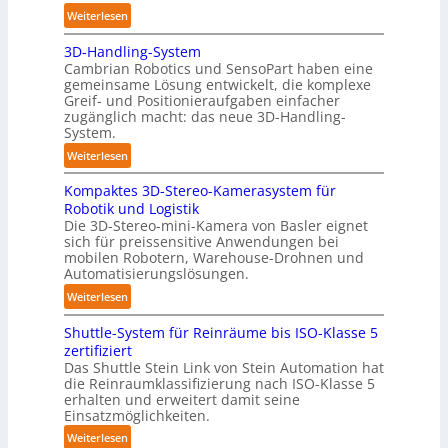
:
Weiterlesen
l
A
y
3D-Handling-System
u
m
Cambrian Robotics und SensoPart haben eine
t
e
gemeinsame Lösung entwickelt, die komplexe
o
r
Greif- und Positionieraufgaben einfacher
m
l
zugänglich macht: das neue 3D-Handling-
a
System.
a
t
g
:
Weiterlesen
i
e
3
s
r
Kompaktes 3D-Stereo-Kamerasystem für
D
i
Robotik und Logistik
f
-
e
Die 3D-Stereo-mini-Kamera von Basler eignet
ü
H
sich für preissensitive Anwendungen bei
r
r
a
mobilen Robotern, Warehouse-Drohnen und
u
T
n
Automatisierungslösungen.
n
a
d
:
Weiterlesen
g
u
l
K
s
c
i
Shuttle-System für Reinräume bis ISO-Klasse 5
o
t
h
n
zertifiziert
m
r
r
g
Das Shuttle Stein Link von Stein Automation hat
p
e
o
die Reinraumklassifizierung nach ISO-Klasse 5
-
a
f
erhalten und erweitert damit seine
b
S
k
Einsatzmöglichkeiten.
f
o
y
t
2
t
:
Weiterlesen
s
e