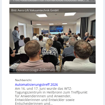
n
a
u
d
t
n
Bild: Aero-Lift Vakuumtechnik GmbH
k
g
o
s
r
m
r
a
o
s
s
c
i
h
o
i
n
n
s
e
b
n
e
p
s
e
Innovationstage Zollernalb
t
r
ä
C
n
Nachbericht
o
d
Automatisierungstreff 2026
b
i
Am 16. und 17. Juni wurde das WTZ-
o
g
Tagungszentrum in Heilbronn zum Treffpunkt
t
für Anwenderinnen und Anwender,
e
Entwicklerinnen und Entwickler sowie
P
Entscheiderinnen und…
o