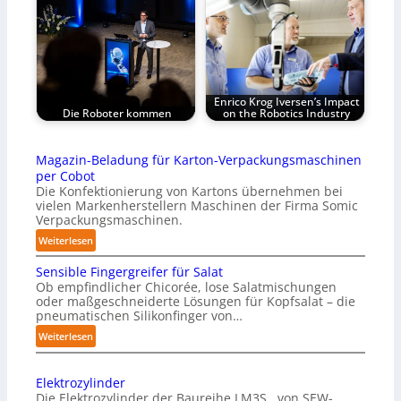
Enrico Krog Iversen’s Impact
Die Roboter kommen
on the Robotics Industry
Magazin-Beladung für Karton-Verpackungsmaschinen
per Cobot
Die Konfektionierung von Kartons übernehmen bei
vielen Markenherstellern Maschinen der Firma Somic
Verpackungsmaschinen.
:
Weiterlesen
M
Sensible Fingergreifer für Salat
a
Ob empfindlicher Chicorée, lose Salatmischungen
g
oder maßgeschneiderte Lösungen für Kopfsalat – die
a
pneumatischen Silikonfinger von…
z
:
Weiterlesen
i
S
n
e
-
Elektrozylinder
n
B
Die Elektrozylinder der Baureihe LM3S.. von SEW-