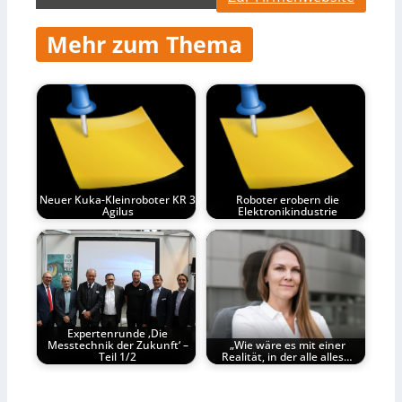
Mehr zum Thema
Neuer Kuka-Kleinroboter KR 3
Roboter erobern die
Agilus
Elektronikindustrie
Expertenrunde ‚Die
Messtechnik der Zukunft‘ –
„Wie wäre es mit einer
Teil 1/2
Realität, in der alle alles…