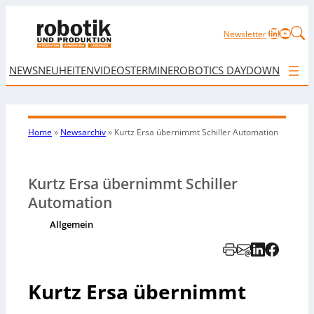
LinkedIn
YouTu
Newsletter
NEWS
NEUHEITEN
VIDEOS
TERMINE
ROBOTICS DAY
DOWNLOAD
Home
»
Newsarchiv
»
Kurtz Ersa übernimmt Schiller Automation
Kurtz Ersa übernimmt Schiller
Automation
Allgemein
Kurtz Ersa übernimmt