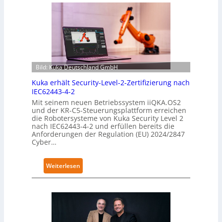
Bild: Kuka Deutschland GmbH
Kuka erhält Security-Level-2-Zertifizierung nach
IEC62443-4-2
Mit seinem neuen Betriebssystem iiQKA.OS2
und der KR-C5-Steuerungsplattform erreichen
die Robotersysteme von Kuka Security Level 2
nach IEC62443-4-2 und erfüllen bereits die
Anforderungen der Regulation (EU) 2024/2847
Cyber…
:
Weiterlesen
K
u
k
a
e