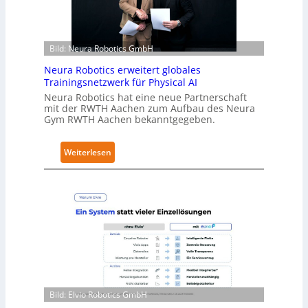
r
h
ä
Bild: Neura Robotics GmbH
l
t
Neura Robotics erweitert globales
S
Trainingsnetzwerk für Physical AI
e
Neura Robotics hat eine neue Partnerschaft
mit der RWTH Aachen zum Aufbau des Neura
c
Gym RWTH Aachen bekanntgegeben.
u
r
:
Weiterlesen
i
N
t
e
y
u
-
r
L
a
e
R
v
o
e
b
l
o
-
Bild: Elvio Robotics GmbH
t
2