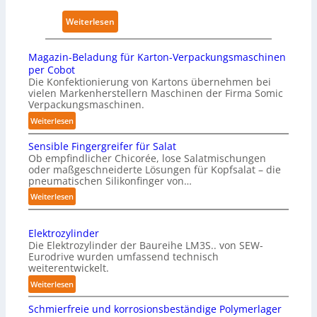
s
k
s
w
e
:
Weiterlesen
i
i
n
K
c
r
h
ü
a
Magazin-Beladung für Karton-Verpackungsmaschinen
k
a
n
l
per Cobot
u
u
s
Die Konfektionierung von Kartons übernehmen bei
A
n
vielen Markenherstellern Maschinen der Firma Somic
s
t
I
Verpackungsmaschinen.
g
l
:
e
Weiterlesen
i
M
n
c
Sensible Fingergreifer für Salat
a
v
h
Ob empfindlicher Chicorée, lose Salatmischungen
g
o
oder maßgeschneiderte Lösungen für Kopfsalat – die
e
a
pneumatischen Silikonfinger von…
n
I
z
P
:
Weiterlesen
n
i
S
h
t
n
e
y
-
e
Elektrozylinder
n
s
B
l
Die Elektrozylinder der Baureihe LM3S.. von SEW-
s
i
e
Eurodrive wurden umfassend technisch
l
i
weiterentwickelt.
l
c
i
b
a
:
a
Weiterlesen
g
l
d
E
l
e
e
Schmierfreie und korrosionsbeständige Polymerlager
u
l
A
F