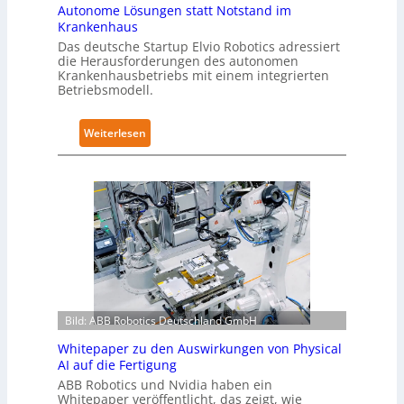
i
-
Autonome Lösungen statt Notstand im
c
Z
Krankenhaus
s
e
Das deutsche Startup Elvio Robotics adressiert
e
die Herausforderungen des autonomen
r
Krankenhausbetriebs mit einem integrierten
r
t
Betriebsmodell.
w
i
e
f
:
Weiterlesen
i
i
A
t
z
u
e
i
t
r
e
o
t
r
n
g
u
o
l
n
m
o
g
e
b
n
L
a
a
Bild: ABB Robotics Deutschland GmbH
ö
l
c
s
e
h
Whitepaper zu den Auswirkungen von Physical
u
s
AI auf die Fertigung
I
n
T
E
ABB Robotics und Nvidia haben ein
g
Whitepaper veröffentlicht, das zeigt, wie
r
C