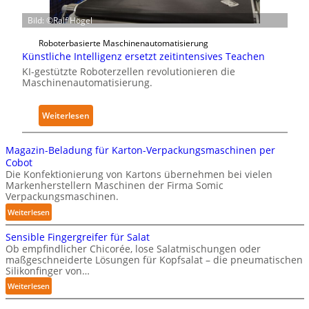
r
h
e
Bild: ©Ralf Högel
a
y
n
n
s
A
Roboterbasierte Maschinenautomatisierung
k
i
Künstliche Intelligenz ersetzt zeitintensives Teachen
u
e
c
KI-gestützte Roboterzellen revolutionieren die
s
Maschinenautomatisierung.
n
a
w
h
l
i
a
A
:
r
Weiterlesen
u
I
K
k
s
ü
u
Magazin-Beladung für Karton-Verpackungsmaschinen per
n
n
Cobot
s
g
Die Konfektionierung von Kartons übernehmen bei vielen
Markenherstellern Maschinen der Firma Somic
t
e
Verpackungsmaschinen.
l
n
:
Weiterlesen
i
v
M
c
o
Sensible Fingergreifer für Salat
a
h
n
Ob empfindlicher Chicorée, lose Salatmischungen oder
g
maßgeschneiderte Lösungen für Kopfsalat – die pneumatischen
e
P
a
Silikonfinger von…
I
h
z
:
Weiterlesen
n
y
i
S
t
s
n