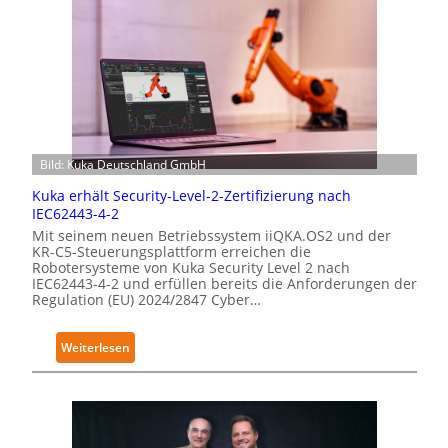
Bild: Kuka Deutschland GmbH
Kuka erhält Security-Level-2-Zertifizierung nach
IEC62443-4-2
Mit seinem neuen Betriebssystem iiQKA.OS2 und der
KR-C5-Steuerungsplattform erreichen die
Robotersysteme von Kuka Security Level 2 nach
IEC62443-4-2 und erfüllen bereits die Anforderungen der
Regulation (EU) 2024/2847 Cyber…
:
Weiterlesen
K
u
k
a