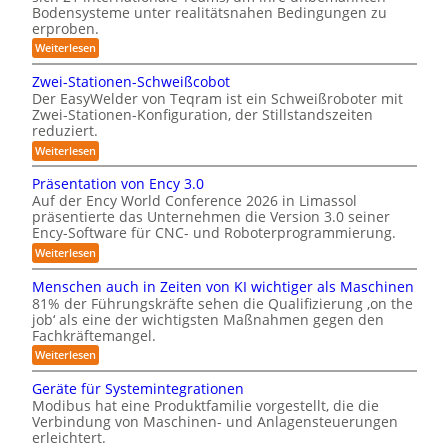
m
t
Bodensysteme unter realitätsnahen Bedingungen zu
6
e
-
erproben.
l
r
S
e
:
Weiterlesen
t
L
-
e
e
Zwei-Stationen-Schweißcobot
S
i
r
Der EasyWelder von Teqram ist ein Schweißroboter mit
y
s
e
Zwei-Stationen-Konfiguration, der Stillstandszeiten
t
s
reduziert.
o
u
t
n
-
:
Weiterlesen
g
e
Z
K
s
w
m
Präsentation von Ency 3.0
a
v
e
f
Auf der Ency World Conference 2026 in Limassol
e
m
i
r
präsentierte das Unternehmen die Version 3.0 seiner
ü
-
e
g
Ency-Software für CNC- und Roboterprogrammierung.
S
r
l
r
t
:
Weiterlesen
R
e
a
a
P
i
e
t
r
s
Menschen auch in Zeiten von KI wichtiger als Maschinen
c
i
i
ä
h
y
81% der Führungskräfte sehen die Qualifizierung ‚on the
o
s
n
v
n
job‘ als eine der wichtigsten Maßnahmen gegen den
s
e
o
r
e
Fachkräftemangel.
n
t
n
n
ä
t
:
m
Weiterlesen
e
-
a
M
u
i
S
m
t
e
l
Geräte für Systemintegrationen
c
m
i
f
n
i
h
Modibus hat eine Produktfamilie vorgestellt, die die
o
e
s
t
ü
w
n
Verbindung von Maschinen- und Anlagensteuerungen
c
ä
b
e
r
v
erleichtert.
h
r
i
i
o