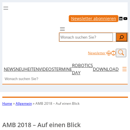
LinkedIn
YouTube
Newsletter abonnieren
Search
LinkedIn
YouTub
Newsletter
ROBOTICS
NEWS
NEUHEITEN
VIDEOS
TERMINE
DOWNLOAD
DAY
Search
Home
»
Allgemein
»
AMB 2018 – Auf einen Blick
AMB 2018 – Auf einen Blick