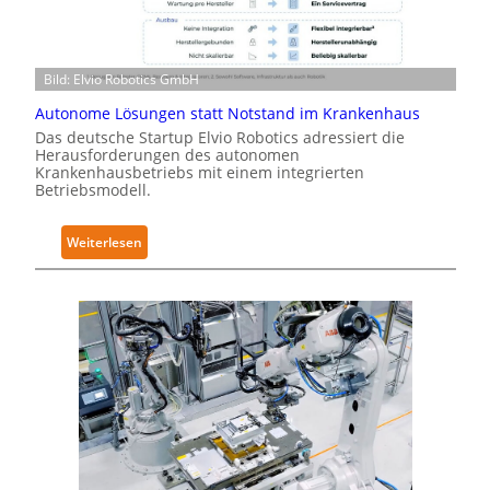
o
-
t
Z
i
e
Bild: Elvio Robotics GmbH
c
r
s
t
Autonome Lösungen statt Notstand im Krankenhaus
e
i
Das deutsche Startup Elvio Robotics adressiert die
r
Herausforderungen des autonomen
f
Krankenhausbetriebs mit einem integrierten
w
i
Betriebsmodell.
e
z
i
i
:
t
Weiterlesen
e
A
e
r
u
r
u
t
t
n
o
g
g
n
l
n
o
o
a
m
b
c
e
a
h
L
l
I
ö
e
E