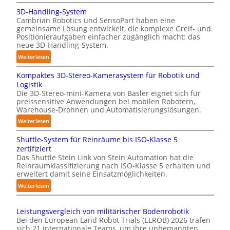
A
o
3D-Handling-System
u
l
Cambrian Robotics und SensoPart haben eine
t
y
gemeinsame Lösung entwickelt, die komplexe Greif- und
o
m
Positionieraufgaben einfacher zugänglich macht: das
m
e
neue 3D-Handling-System.
a
r
:
Weiterlesen
t
l
3
i
a
Kompaktes 3D-Stereo-Kamerasystem für Robotik und
D
s
g
Logistik
-
i
e
Die 3D-Stereo-mini-Kamera von Basler eignet sich für
H
e
preissensitive Anwendungen bei mobilen Robotern,
r
a
Warehouse-Drohnen und Automatisierungslösungen.
r
f
n
u
ü
:
Weiterlesen
d
n
r
K
l
Shuttle-System für Reinräume bis ISO-Klasse 5
g
T
o
i
zertifiziert
s
a
m
n
Das Shuttle Stein Link von Stein Automation hat die
t
u
p
g
Reinraumklassifizierung nach ISO-Klasse 5 erhalten und
r
c
a
erweitert damit seine Einsatzmöglichkeiten.
-
e
h
k
S
:
Weiterlesen
f
r
t
y
S
f
o
e
s
h
2
b
s
Leistungsvergleich von militärischer Bodenrobotik
t
u
0
o
3
Bei den European Land Robot Trials (ELROB) 2026 trafen
e
t
sich 21 internationale Teams, um ihre unbemannten
2
t
D