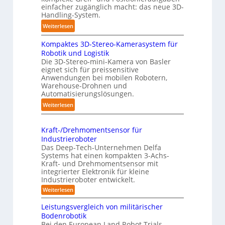
m
r
einfacher zugänglich macht: das neue 3D-
f
a
Handling-System.
f
t
:
Weiterlesen
p
i
3
u
s
Kompaktes 3D-Stereo-Kamerasystem für
D
n
i
Robotik und Logistik
-
k
e
Die 3D-Stereo-mini-Kamera von Basler
H
t
eignet sich für preissensitive
r
a
f
Anwendungen bei mobilen Robotern,
u
n
Warehouse-Drohnen und
ü
n
d
Automatisierungslösungen.
r
g
l
p
:
Weiterlesen
s
i
r
K
t
n
a
o
r
Kraft-/Drehmomentsensor für
g
x
m
e
Industrieroboter
-
i
p
f
Das Deep-Tech-Unternehmen Delfa
S
s
a
Systems hat einen kompakten 3-Achs-
f
y
n
k
Kraft- und Drehmomentsensor mit
2
s
integrierter Elektronik für kleine
a
t
0
t
Industrieroboter entwickelt.
h
e
2
e
:
Weiterlesen
e
s
6
K
m
A
3
r
Leistungsvergleich von militärischer
u
D
a
Bodenrobotik
f
t
-
Bei den European Land Robot Trials
t