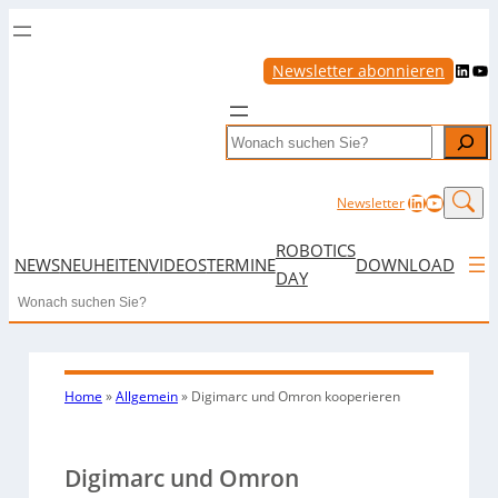
LinkedIn
YouTube
Newsletter abonnieren
Search
LinkedIn
YouTub
Newsletter
ROBOTICS
NEWS
NEUHEITEN
VIDEOS
TERMINE
DOWNLOAD
DAY
Search
Home
»
Allgemein
»
Digimarc und Omron kooperieren
Digimarc und Omron