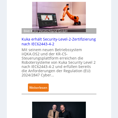
n
s
i
b
l
Bild: Kuka Deutschland GmbH
e
F
Kuka erhält Security-Level-2-Zertifizierung
i
nach IEC62443-4-2
n
Mit seinem neuen Betriebssystem
iiQKA.OS2 und der KR-C5-
g
Steuerungsplattform erreichen die
e
Robotersysteme von Kuka Security Level 2
r
nach IEC62443-4-2 und erfüllen bereits
die Anforderungen der Regulation (EU)
g
2024/2847 Cyber…
r
e
i
:
Weiterlesen
f
K
e
u
r
k
f
a
ü
e