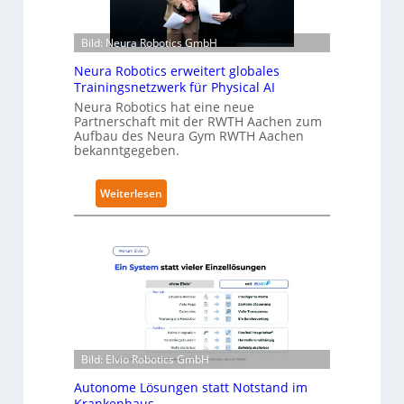
r
r
S
h
Bild: Neura Robotics GmbH
a
ä
l
l
Neura Robotics erweitert globales
a
t
Trainingsnetzwerk für Physical AI
t
S
Neura Robotics hat eine neue
Partnerschaft mit der RWTH Aachen zum
e
Aufbau des Neura Gym RWTH Aachen
c
bekanntgegeben.
u
r
:
Weiterlesen
i
N
t
e
y
u
-
r
L
a
e
R
v
o
e
b
l
Bild: Elvio Robotics GmbH
o
-
t
Autonome Lösungen statt Notstand im
2
i
Krankenhaus