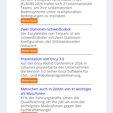
o
S
(ELROB) 2026 trafen sich 21 internationale
-
m
t
/
Teams, um ihre unbemannten
D
a
Bodensysteme unter realitätsnahen
e
r
Bedingungen zu erproben.
t
r
e
:
Weiterlesen
i
h
e
L
m
s
o
e
o
Zwei-Stationen-Schweißcobot
i
-
i
m
Der EasyWelder von Teqram ist ein
s
e
e
K
Schweißroboter mit Zwei-Stationen-
t
n
r
a
Konfiguration, der Stillstandszeiten
u
t
u
m
reduziert.
n
s
g
e
n
e
:
Weiterlesen
s
n
Z
g
r
v
s
w
Präsentation von Ency 3.0
s
e
a
o
e
r
Auf der Ency World Conference 2026 in
r
l
s
i
g
f
Limassol präsentierte das Unternehmen
-
ö
y
l
ü
die Version 3.0 seiner Ency-Software für
S
e
s
s
r
CNC- und Roboterprogrammierung.
t
i
I
u
t
a
:
Weiterlesen
c
n
t
n
e
P
h
d
i
r
v
g
u
m
Menschen auch in Zeiten von KI wichtiger
o
ä
o
s
e
n
f
als Maschinen
s
n
t
e
81% der Führungskräfte sehen die
n
ü
e
m
r
n
Qualifizierung ‚on the job‘ als eine der
n
i
i
r
-
t
l
wichtigsten Maßnahmen gegen den
e
S
R
a
i
r
Fachkräftemangel.
c
t
o
t
o