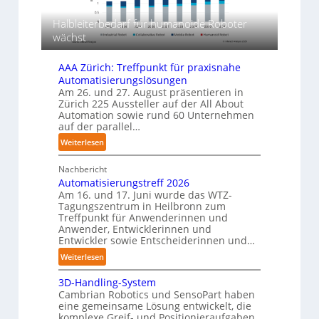
l
a
u
c
y
l
f
Halbleiterbedarf für humanoide Roboter
k
m
b
d
wächst
u
e
i
n
r
g
e
AAA Zürich: Treffpunkt für praxisnahe
l
s
F
Automatisierungslösungen
a
m
Am 26. und 27. August präsentieren in
e
g
Zürich 225 Aussteller auf der All About
a
r
e
Automation sowie rund 60 Unternehmen
s
r
t
auf der parallel…
c
f
i
:
Weiterlesen
h
ü
g
A
i
r
u
Nachbericht
A
n
T
Automatisierungstreff 2026
A
n
e
a
Am 16. und 17. Juni wurde das WTZ-
Z
g
n
u
Tagungszentrum in Heilbronn zum
ü
p
Treffpunkt für Anwenderinnen und
c
r
e
Anwender, Entwicklerinnen und
h
i
r
Entwickler sowie Entscheiderinnen und…
r
c
C
:
Weiterlesen
o
h
o
A
b
:
b
3D-Handling-System
u
o
T
o
Cambrian Robotics und SensoPart haben
t
t
r
eine gemeinsame Lösung entwickelt, die
t
o
e
komplexe Greif- und Positionieraufgaben
e