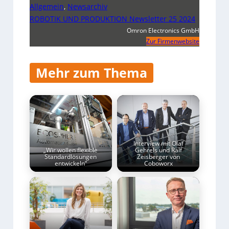
Allgemein
,
Newsarchiv
ROBOTIK UND PRODUKTION Newsletter 25 2024
Omron Electronics GmbH
Zur Firmenwebsite
Mehr zum Thema
Interview mit Olaf
„Wir wollen flexible
Gehrels und Ralf
Standardlösungen
Zeisberger von
entwickeln“
Coboworx