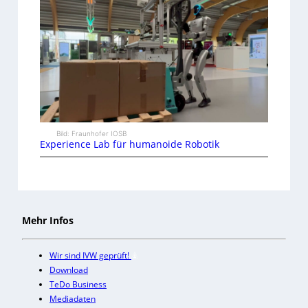
Bild: Fraunhofer IOSB
Experience Lab für humanoide Robotik
Mehr Infos
Wir sind IVW geprüft!
Download
TeDo Business
Mediadaten