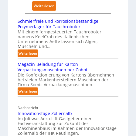
n
a
6
:
Weiterlesen
s
i
2
W
t
n
4
h
a
Schmierfreie und korrosionsbeständige
i
4
i
Polymerlager für Tauchroboter
t
n
3
t
Mit einem ferngesteuerten Tauchroboter
t
g
namens KeelCrab des italienischen
-
e
N
Unternehmens Aeffe lassen sich Algen,
s
4
p
o
Muscheln und…
n
-
a
t
:
Weiterlesen
e
2
p
s
S
t
e
Magazin-Beladung für Karton-
c
t
z
Verpackungsmaschinen per Cobot
r
h
a
w
Die Konfektionierung von Kartons übernehmen
z
m
n
bei vielen Markenherstellern Maschinen der
e
i
u
d
Firma Somic Verpackungsmaschinen.
r
e
d
i
:
Weiterlesen
k
r
e
m
M
f
f
n
a
K
r
ü
Nachbericht
A
g
r
e
r
Innovationstage Zollernalb
u
a
a
i
P
Im Juli war Aero-Lift Gastgeber einer
z
s
n
e
Fachveranstaltung zur Zukunft des
h
i
w
Maschinenbaus im Rahmen der Innovationstage
u
k
y
n
Zollernalb der IHK Reutlingen.
i
n
e