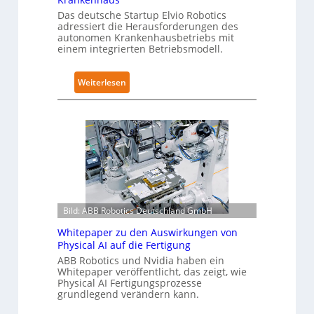
-
c
Das deutsche Startup Elvio Robotics
Z
adressiert die Herausforderungen des
s
e
autonomen Krankenhausbetriebs mit
e
r
einem integrierten Betriebsmodell.
r
t
w
i
:
Weiterlesen
e
f
A
i
i
u
t
z
t
e
i
o
r
e
n
t
r
o
g
u
m
l
n
e
o
g
Bild: ABB Robotics Deutschland GmbH
L
b
n
ö
Whitepaper zu den Auswirkungen von
a
a
s
Physical AI auf die Fertigung
l
c
u
ABB Robotics und Nvidia haben ein
e
h
Whitepaper veröffentlicht, das zeigt, wie
n
s
I
Physical AI Fertigungsprozesse
g
T
grundlegend verändern kann.
E
e
r
C