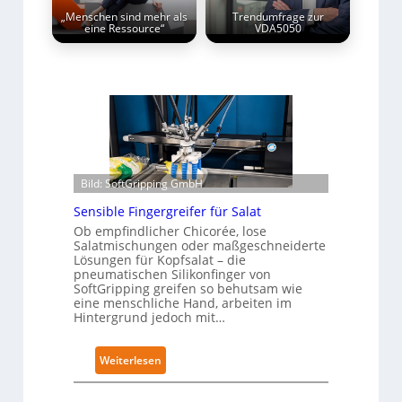
„Menschen sind mehr als
Trendumfrage zur
eine Ressource“
VDA5050
Bild: SoftGripping GmbH
Sensible Fingergreifer für Salat
Ob empfindlicher Chicorée, lose
Salatmischungen oder maßgeschneiderte
Lösungen für Kopfsalat – die
pneumatischen Silikonfinger von
SoftGripping greifen so behutsam wie
eine menschliche Hand, arbeiten im
Hintergrund jedoch mit…
:
Weiterlesen
S
e