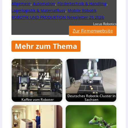
Allgemein
,
Automation
,
Fördertechnik & Handling
,
Lagerlogistik & Materialfluss
,
Mobile Robotik
ROBOTIK UND PRODUKTION Newsletter 25 2026
Locus Robotics
Zur Firmenwebsite
Mehr zum Thema
Deutsches Robotik-Cluster in
Kaffee vom Roboter
Sachsen