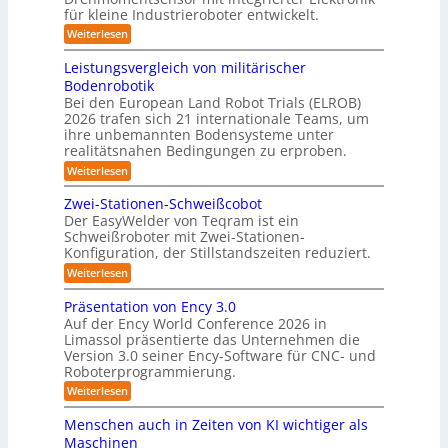
S
s
für kleine Industrieroboter entwickelt.
k
f
y
n
t
:
Weiterlesen
2
s
a
K
e
0
r
t
h
Leistungsvergleich von militärischer
s
2
a
e
Bodenrobotik
e
3
f
6
m
Bei den European Land Robot Trials (ELROB)
t
A
D
2026 trafen sich 21 internationale Teams, um
-
u
-
/
ihre unbemannten Bodensysteme unter
t
D
S
realitätsnahen Bedingungen zu erproben.
r
o
t
:
Weiterlesen
e
m
L
e
h
e
a
m
Zwei-Stationen-Schweißcobot
r
i
o
t
Der EasyWelder von Teqram ist ein
e
s
m
Schweißroboter mit Zwei-Stationen-
i
t
o
e
Konfiguration, der Stillstandszeiten reduziert.
u
s
n
-
n
t
:
Weiterlesen
i
K
g
s
Z
e
s
a
e
w
Präsentation von Ency 3.0
v
r
n
e
m
Auf der Ency World Conference 2026 in
e
s
i
u
e
r
Limassol präsentierte das Unternehmen die
o
-
n
g
Version 3.0 seiner Ency-Software für CNC- und
r
r
S
l
f
g
Roboterprogrammierung.
t
a
e
ü
a
s
:
Weiterlesen
s
i
r
t
P
c
l
I
y
i
r
h
Menschen auch in Zeiten von KI wichtiger als
n
o
ö
s
ä
v
d
n
Maschinen
s
s