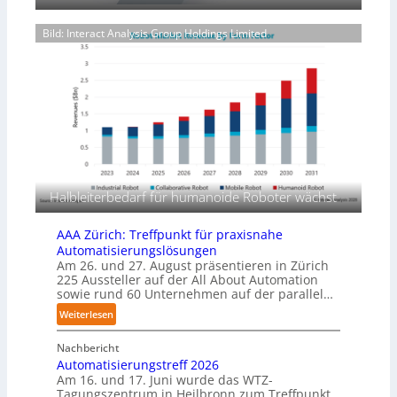
p
o
n
a
l
a
Bild: Interact Analysis Group Holdings Limited
c
y
l
k
m
b
u
e
n
r
g
l
s
a
m
g
a
e
s
r
c
f
Halbleiterbedarf für humanoide Roboter wächst
h
ü
i
r
AAA Zürich: Treffpunkt für praxisnahe
n
T
Automatisierungslösungen
e
a
Am 26. und 27. August präsentieren in Zürich
n
u
225 Aussteller auf der All About Automation
p
sowie rund 60 Unternehmen auf der parallel…
c
e
h
:
Weiterlesen
r
r
A
C
o
Nachbericht
A
o
b
Automatisierungstreff 2026
A
b
Am 16. und 17. Juni wurde das WTZ-
o
Z
o
Tagungszentrum in Heilbronn zum Treffpunkt
t