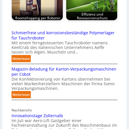
Effizienz und
Roomshopping per Roboter
Ressourcenschutz
Schmierfreie und korrosionsbeständige Polymerlager
für Tauchroboter
Mit einem ferngesteuerten Tauchroboter namens
KeelCrab des italienischen Unternehmens Aeffe
lassen sich Algen, Muscheln und…
:
Weiterlesen
S
Magazin-Beladung für Karton-Verpackungsmaschinen
c
per Cobot
h
Die Konfektionierung von Kartons übernehmen bei
m
vielen Markenherstellern Maschinen der Firma Somic
i
Verpackungsmaschinen.
e
:
Weiterlesen
r
M
f
a
r
Nachbericht
g
e
Innovationstage Zollernalb
a
i
Im Juli war Aero-Lift Gastgeber einer
z
e
Fachveranstaltung zur Zukunft des Maschinenbaus im
i