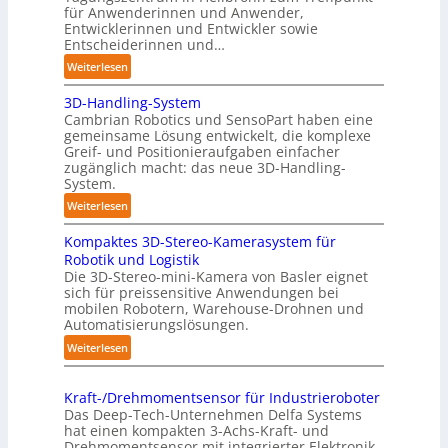
ü
t
für Anwenderinnen und Anwender,
e
r
Entwicklerinnen und Entwickler sowie
r
i
Entscheiderinnen und…
c
:
Weiterlesen
h
A
:
3D-Handling-System
u
T
Cambrian Robotics und SensoPart haben eine
t
r
gemeinsame Lösung entwickelt, die komplexe
o
Greif- und Positionieraufgaben einfacher
e
m
zugänglich macht: das neue 3D-Handling-
f
a
System.
f
t
:
Weiterlesen
p
i
3
u
s
Kompaktes 3D-Stereo-Kamerasystem für
D
n
i
Robotik und Logistik
-
k
e
Die 3D-Stereo-mini-Kamera von Basler eignet
H
t
sich für preissensitive Anwendungen bei
r
a
f
mobilen Robotern, Warehouse-Drohnen und
u
n
Automatisierungslösungen.
ü
n
d
r
:
Weiterlesen
g
l
p
K
s
i
r
o
t
n
Kraft-/Drehmomentsensor für Industrieroboter
a
m
r
Das Deep-Tech-Unternehmen Delfa Systems
g
x
p
e
hat einen kompakten 3-Achs-Kraft- und
-
i
a
Drehmomentsensor mit integrierter Elektronik
f