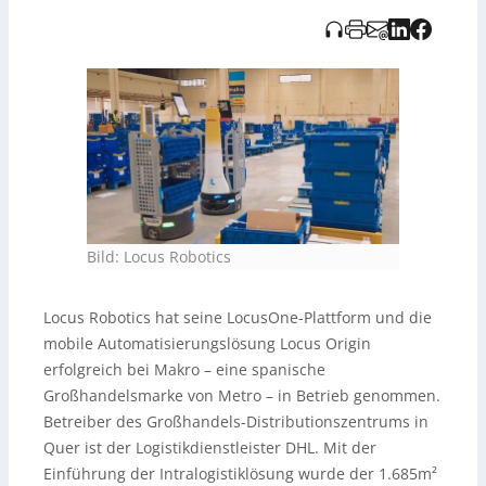
tägliche Auslieferungsrouten unterstützt und der
Nachschubbedarf von HoReCa-Kunden abgedeckt. In
der ersten Ausbaustufe sind 120
Locus-Origin-Roboter
eingeplant, davon 95 dauerhaft im Einsatz; 28 weitere
können saisonal flexibel über ein Robot-as-a-Service-
Modell ergänzt werden.
Bild: Locus Robotics
Locus Robotics hat seine LocusOne-Plattform und die
mobile Automatisierungslösung Locus Origin
erfolgreich bei Makro – eine spanische
Großhandelsmarke von Metro – in Betrieb genommen.
Betreiber des Großhandels-Distributionszentrums in
Quer ist der Logistikdienstleister DHL. Mit der
Einführung der Intralogistiklösung wurde der 1.685m²