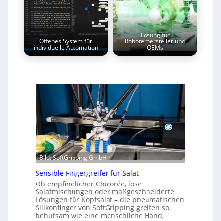
Lösung für
Offenes System für
Roboterhersteller und
individuelle Automation
OEMs
Bild: SoftGripping GmbH
Sensible Fingergreifer für Salat
Ob empfindlicher Chicorée, lose
Salatmischungen oder maßgeschneiderte
Lösungen für Kopfsalat – die pneumatischen
Silikonfinger von SoftGripping greifen so
behutsam wie eine menschliche Hand,