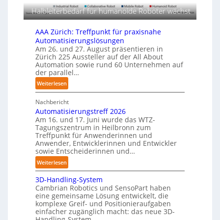
s
r
r
Halbleiterbedarf für humanoide Roboter wächst
c
t
f
h
i
ü
AAA Zürich: Treffpunkt für praxisnahe
i
r
g
Automatisierungslösungen
n
T
Am 26. und 27. August präsentieren in
u
e
Zürich 225 Aussteller auf der All About
a
n
n
Automation sowie rund 60 Unternehmen auf
u
g
p
der parallel…
c
e
:
Weiterlesen
h
r
A
r
C
Nachbericht
A
o
o
Automatisierungstreff 2026
A
b
b
Am 16. und 17. Juni wurde das WTZ-
Z
o
Tagungszentrum in Heilbronn zum
o
ü
t
Treffpunkt für Anwenderinnen und
t
r
e
Anwender, Entwicklerinnen und Entwickler
i
r
sowie Entscheiderinnen und…
c
:
Weiterlesen
h
A
:
3D-Handling-System
u
T
Cambrian Robotics und SensoPart haben
t
r
eine gemeinsame Lösung entwickelt, die
o
komplexe Greif- und Positionieraufgaben
e
m
einfacher zugänglich macht: das neue 3D-
f
a
Handling-System.