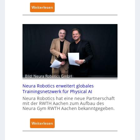
f
:
Weiterlesen
e
K
r
u
f
k
ü
a
r
e
S
r
a
h
l
ä
a
l
t
t
Bild: Neura Robotics GmbH
S
Neura Robotics erweitert globales
e
Trainingsnetzwerk für Physical AI
c
Neura Robotics hat eine neue Partnerschaft
u
mit der RWTH Aachen zum Aufbau des
r
Neura Gym RWTH Aachen bekanntgegeben.
i
t
:
Weiterlesen
y
N
-
e
L