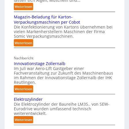
lassen sich Algen, Muscheln und…
p
t
r
:
Weiterlesen
a
a
k
S
p
n
f
Magazin-Beladung für Karton-
c
e
d
Verpackungsmaschinen per Cobot
ü
h
r
Die Konfektionierung von Kartons übernehmen bei
i
m
r
vielen Markenherstellern Maschinen der Firma
z
m
i
P
Somic Verpackungsmaschinen.
u
e
K
h
:
Weiterlesen
d
r
r
y
M
f
e
a
s
a
r
n
n
Nachbericht
i
g
e
A
Innovationstage Zollernalb
k
a
c
i
Im Juli war Aero-Lift Gastgeber einer
u
e
z
a
e
Fachveranstaltung zur Zukunft des Maschinenbaus
s
i
n
l
im Rahmen der Innovationstage Zollernalb der IHK
u
n
w
h
Reutlingen.
A
n
-
i
a
d
:
I
Weiterlesen
B
r
u
k
I
e
Elektrozylinder
k
o
n
s
l
Die Elektrozylinder der Baureihe LM3S.. von SEW-
r
u
n
a
Eurodrive wurden umfassend technisch
r
o
n
weiterentwickelt.
d
o
v
g
u
:
Weiterlesen
s
a
e
n
E
i
t