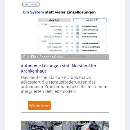
u
e
r
v
a
e
R
l
o
-
b
2
o
-
t
Z
i
e
Bild: Elvio Robotics GmbH
c
r
s
t
Autonome Lösungen statt Notstand im
e
Krankenhaus
i
r
Das deutsche Startup Elvio Robotics
f
w
adressiert die Herausforderungen des
i
autonomen Krankenhausbetriebs mit einem
e
z
integrierten Betriebsmodell.
i
i
t
e
:
Weiterlesen
e
r
A
r
u
u
t
n
t
g
g
o