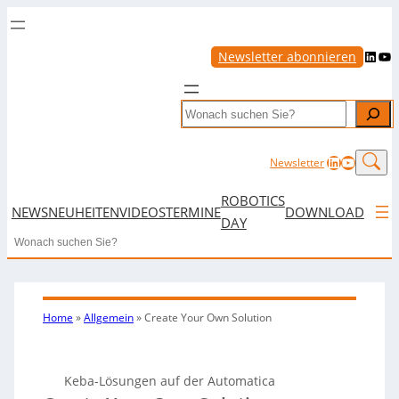
LinkedIn
YouTube
Newsletter abonnieren
Search
LinkedIn
YouTub
Newsletter
ROBOTICS
NEWS
NEUHEITEN
VIDEOS
TERMINE
DOWNLOAD
DAY
Search
Home
»
Allgemein
»
Create Your Own Solution
Keba-Lösungen auf der Automatica