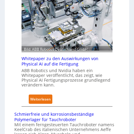
l
n
n
o
a
o
b
c
m
a
h
e
l
I
L
e
E
ö
s
C
s
T
6
Bild: ABB Robotics Deutschland GmbH
u
r
2
n
a
Whitepaper zu den Auswirkungen von
4
g
i
Physical AI auf die Fertigung
4
e
n
ABB Robotics und Nvidia haben ein
3
n
Whitepaper veröffentlicht, das zeigt, wie
i
-
Physical AI Fertigungsprozesse grundlegend
s
n
4
verändern kann.
t
g
-
a
s
2
:
Weiterlesen
t
n
W
t
e
h
N
t
Schmierfreie und korrosionsbeständige
i
o
Polymerlager für Tauchroboter
z
t
Mit einem ferngesteuerten Tauchroboter namens
t
w
KeelCrab des italienischen Unternehmens Aeffe
e
s
e