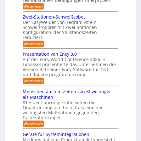
realitätsnahen Bedingungen zu erproben.
r
a
r
:
Weiterlesen
e
L
t
h
e
e
m
Zwei-Stationen-Schweißcobot
i
o
i
o
Der EasyWelder von Teqram ist ein
s
s
-
m
Schweißroboter mit Zwei-Stationen-
t
i
e
K
Konfiguration, der Stillstandszeiten
u
n
e
a
reduziert.
n
t
r
g
m
s
:
Weiterlesen
s
u
e
e
Z
v
n
w
n
Präsentation von Ency 3.0
r
e
s
e
g
r
Auf der Ency World Conference 2026 in
a
o
i
g
Limassol präsentierte das Unternehmen die
s
r
-
s
l
f
Version 3.0 seiner Ency-Software für CNC-
S
l
y
e
ü
und Roboterprogrammierung.
t
ö
i
s
r
a
:
Weiterlesen
c
I
s
t
t
P
h
n
i
u
r
e
v
Menschen auch in Zeiten von KI wichtiger
d
o
ä
o
n
u
m
n
als Maschinen
s
n
s
g
e
f
81% der Führungskräfte sehen die
e
m
t
n
e
Qualifizierung ‚on the job‘ als eine der
n
i
ü
r
-
t
l
wichtigsten Maßnahmen gegen den
n
i
r
S
a
i
Fachkräftemangel.
e
c
R
t
t
r
h
:
Weiterlesen
i
ä
o
o
w
M
o
r
b
b
e
e
n
Geräte für Systemintegrationen
i
o
i
n
o
v
s
Modibus hat eine Produktfamilie vorgestellt,
t
ß
s