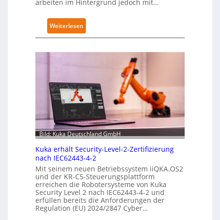
arbeiten im Hintergrund jedoch mit…
:
Weiterlesen
S
e
n
s
i
b
l
e
F
i
Bild: Kuka Deutschland GmbH
n
Kuka erhält Security-Level-2-Zertifizierung
g
nach IEC62443-4-2
e
Mit seinem neuen Betriebssystem iiQKA.OS2
r
und der KR-C5-Steuerungsplattform
g
erreichen die Robotersysteme von Kuka
r
Security Level 2 nach IEC62443-4-2 und
erfüllen bereits die Anforderungen der
e
Regulation (EU) 2024/2847 Cyber…
i