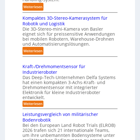
f
t
:
Weiterlesen
p
i
3
u
s
Kompaktes 3D-Stereo-Kamerasystem für
D
n
i
Robotik und Logistik
-
k
e
Die 3D-Stereo-mini-Kamera von Basler
H
t
eignet sich für preissensitive Anwendungen
r
a
f
bei mobilen Robotern, Warehouse-Drohnen
u
n
und Automatisierungslösungen.
ü
n
d
r
:
Weiterlesen
g
l
p
K
s
i
r
o
t
n
Kraft-/Drehmomentsensor für
a
m
r
Industrieroboter
g
x
p
e
Das Deep-Tech-Unternehmen Delfa Systems
-
i
a
f
hat einen kompakten 3-Achs-Kraft- und
S
s
k
Drehmomentsensor mit integrierter
f
y
n
Elektronik für kleine Industrieroboter
t
2
s
entwickelt.
a
e
0
t
h
:
Weiterlesen
s
2
e
K
e
3
6
r
m
Leistungsvergleich von militärischer
A
D
a
Bodenrobotik
u
f
-
Bei den European Land Robot Trials (ELROB)
t
t
S
2026 trafen sich 21 internationale Teams,
-
o
t
/
um ihre unbemannten Bodensysteme unter
D
m
e