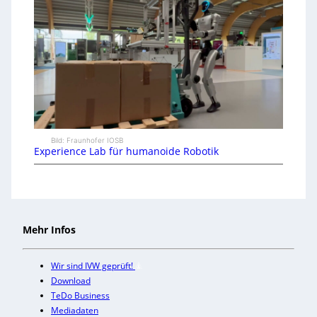
Bild: Fraunhofer IOSB
Experience Lab für humanoide Robotik
Mehr Infos
Wir sind IVW geprüft!
Download
TeDo Business
Mediadaten