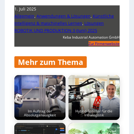
1. Juli 2025
Allgemein
,
Anwendungen & Lösungen
,
Künstliche
Intelligenz & maschinelles Lernen
,
Lösungen
ROBOTIK UND PRODUKTION 3 (Juni) 2025
Keba Industrial Automation GmbH
Zur Firmenwebsite
Mehr zum Thema
Im Auftrag der
Hybrid-Roboter für die
Absolutgenauigkeit
Intralogistik