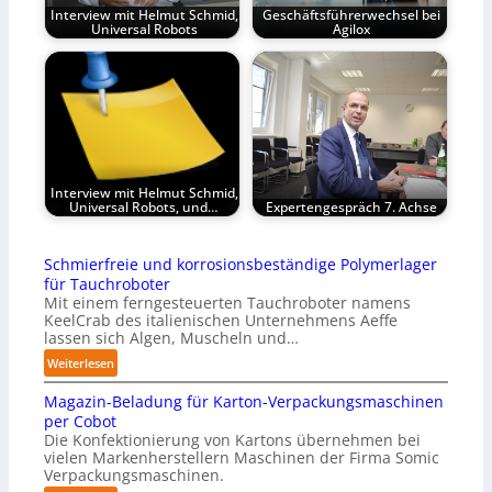
Interview mit Helmut Schmid,
Geschäftsführerwechsel bei
Universal Robots
Agilox
Interview mit Helmut Schmid,
Universal Robots, und…
Expertengespräch 7. Achse
Schmierfreie und korrosionsbeständige Polymerlager
für Tauchroboter
Mit einem ferngesteuerten Tauchroboter namens
KeelCrab des italienischen Unternehmens Aeffe
lassen sich Algen, Muscheln und…
:
Weiterlesen
S
Magazin-Beladung für Karton-Verpackungsmaschinen
c
per Cobot
h
Die Konfektionierung von Kartons übernehmen bei
m
vielen Markenherstellern Maschinen der Firma Somic
i
Verpackungsmaschinen.
e