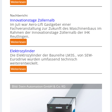
:
Weiterlesen
r
M
f
a
r
Nachbericht
g
e
Innovationstage Zollernalb
a
i
Im Juli war Aero-Lift Gastgeber einer
z
e
Fachveranstaltung zur Zukunft des Maschinenbaus im
i
Rahmen der Innovationstage Zollernalb der IHK
u
n
Reutlingen.
n
-
d
:
Weiterlesen
B
k
I
e
Elektrozylinder
o
n
l
Die Elektrozylinder der Baureihe LM3S.. von SEW-
r
n
a
Eurodrive wurden umfassend technisch
r
o
weiterentwickelt.
d
o
v
u
:
Weiterlesen
s
a
n
E
i
t
g
l
o
i
f
e
n
o
Bild: Stein Automation GmbH & Co. KG
ü
k
s
n
r
t
b
s
K
r
e
t
a
o
s
a
r
z
t
g
t
y