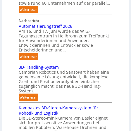
p
sowie rund 60 Unternehmen auf der parallel…
c
e
h
:
Weiterlesen
r
r
A
C
o
Nachbericht
A
o
b
Automatisierungstreff 2026
A
b
Am 16. und 17. Juni wurde das WTZ-
o
Z
o
Tagungszentrum in Heilbronn zum Treffpunkt
t
ü
t
für Anwenderinnen und Anwender,
e
r
Entwicklerinnen und Entwickler sowie
r
i
Entscheiderinnen und…
c
:
Weiterlesen
h
A
:
3D-Handling-System
u
T
Cambrian Robotics und SensoPart haben eine
t
r
gemeinsame Lösung entwickelt, die komplexe
o
Greif- und Positionieraufgaben einfacher
e
m
zugänglich macht: das neue 3D-Handling-
f
a
System.
f
t
:
Weiterlesen
p
i
3
u
s
Kompaktes 3D-Stereo-Kamerasystem für
D
n
i
Robotik und Logistik
-
k
e
Die 3D-Stereo-mini-Kamera von Basler eignet
H
t
sich für preissensitive Anwendungen bei
r
a
f
mobilen Robotern, Warehouse-Drohnen und
u
n