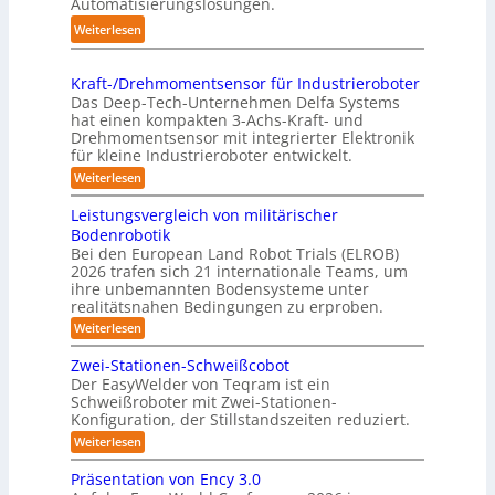
Automatisierungslösungen.
ü
n
d
r
:
Weiterlesen
g
l
p
K
s
i
r
o
t
n
Kraft-/Drehmomentsensor für Industrieroboter
a
m
r
Das Deep-Tech-Unternehmen Delfa Systems
g
x
p
e
hat einen kompakten 3-Achs-Kraft- und
-
i
a
Drehmomentsensor mit integrierter Elektronik
f
S
s
für kleine Industrieroboter entwickelt.
k
f
y
n
t
:
Weiterlesen
2
s
a
K
e
0
r
t
h
Leistungsvergleich von militärischer
s
2
a
e
Bodenrobotik
e
3
f
6
m
Bei den European Land Robot Trials (ELROB)
t
A
D
2026 trafen sich 21 internationale Teams, um
-
u
-
/
ihre unbemannten Bodensysteme unter
t
D
S
realitätsnahen Bedingungen zu erproben.
r
o
t
:
Weiterlesen
e
m
L
e
h
e
a
m
Zwei-Stationen-Schweißcobot
r
i
o
t
Der EasyWelder von Teqram ist ein
e
s
m
Schweißroboter mit Zwei-Stationen-
i
t
o
e
Konfiguration, der Stillstandszeiten reduziert.
u
s
n
-
n
t
:
Weiterlesen
i
K
g
s
Z
e
s
a
e
w
Präsentation von Ency 3.0
v
r
n
e
m