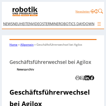
LinkedIn
YouTu
Newsletter
NEWS
NEUHEITEN
VIDEOS
TERMINE
ROBOTICS DAY
DOWNLOAD
Home
»
Allgemein
»
Geschäftsführerwechsel bei Agilox
Geschäftsführerwechsel bei Agilox
Newsarchiv
Geschäftsführerwechsel
bei Agilox