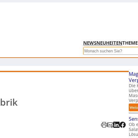
NEWS
NEUHEITEN
THEM
Search
Mag
Ver
Die 
über
Mas
brik
Ver
Weit
Sens
Ob e
Sal
Lösu