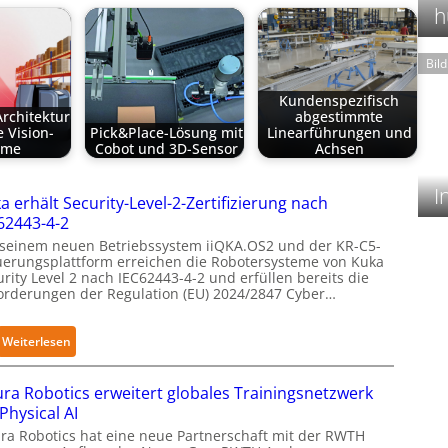
h
Bil
Kundenspezifisch
rchitektur
abgestimmte
e Vision-
Pick&Place-Lösung mit
Linearführungen und
eme
Cobot und 3D-Sensor
Achsen
I
a erhält Security-Level-2-Zertifizierung nach
62443-4-2
 seinem neuen Betriebssystem iiQKA.OS2 und der KR-C5-
uerungsplattform erreichen die Robotersysteme von Kuka
rity Level 2 nach IEC62443-4-2 und erfüllen bereits die
orderungen der Regulation (EU) 2024/2847 Cyber…
:
Weiterlesen
K
u
ra Robotics erweitert globales Trainingsnetzwerk
k
 Physical AI
a
ra Robotics hat eine neue Partnerschaft mit der RWTH
e