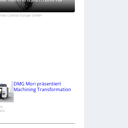
Arrow Central Europe GmbH
DMG Mori präsentiert
Machining Transformation
DMG
MEA
g