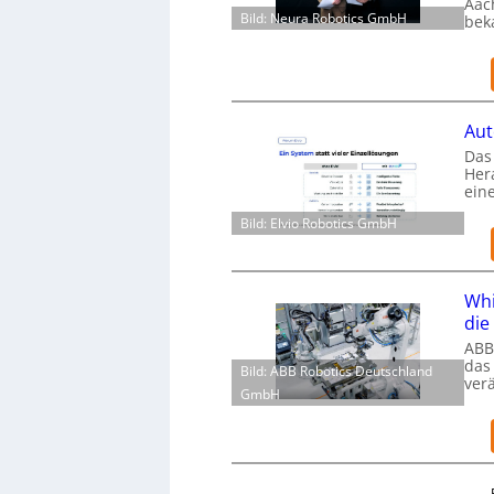
Aac
Bild: Neura Robotics GmbH
bek
Aut
Das 
Her
ein
Bild: Elvio Robotics GmbH
Whi
die
ABB
das
Bild: ABB Robotics Deutschland
ver
GmbH