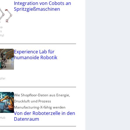
Integration von Cobots an
Spritzgießmaschinen
aka
cs
ny)
Experience Lab für
humanoide Robotik
ofer
Wie Shopfloor-Daten aus Energie,
Druckluft und Prozess
Manufacturing-X-fähig werden
Von der Roboterzelle in den
n.Hub
Datenraum