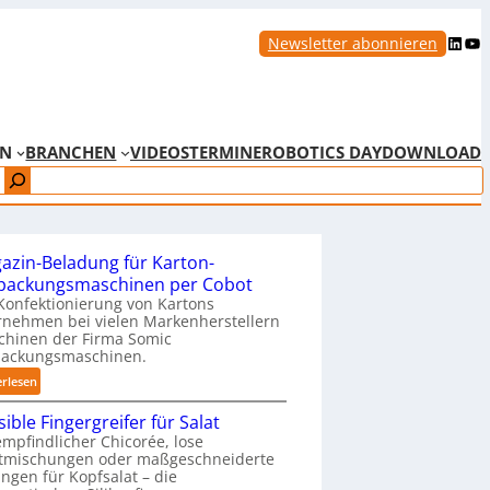
LinkedIn
YouTube
Newsletter abonnieren
EN
BRANCHEN
VIDEOS
TERMINE
ROBOTICS DAY
DOWNLOAD
azin-Beladung für Karton-
packungsmaschinen per Cobot
Konfektionierung von Kartons
nehmen bei vielen Markenherstellern
chinen der Firma Somic
packungsmaschinen.
:
erlesen
M
ible Fingergreifer für Salat
a
mpfindlicher Chicorée, lose
g
atmischungen oder maßgeschneiderte
a
ngen für Kopfsalat – die
z