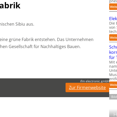
pneu
abrik
Weit
Ele
Die 
ischen Sibiu aus.
von
tech
Weit
l eine grüne Fabrik entstehen. Das Unternehmen
chen Gesellschaft für Nachhaltiges Bauen.
Sch
kor
für
Mit 
name
Unte
Mus
entf
ifm electronic gmbh
Weit
Zur Firmenwebsite
Bil
H