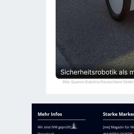
Sicherheitsrobotik als m
Bild: Quarero Robotics Deutschland GmbH
Mehr Infos
Starke Marken
Wir sind IVW geprüft!
[me] Magazin für M
Download
dhf INTRALOGISTIK