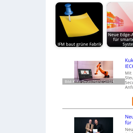
Neue Edge-A
für smart
IFM baut grüne Fabrik
Syst
Kuk
IEC
Mit
Ste
Bild: Kuka Deutschland GmbH
Secu
Anf
Neu
für
Neu