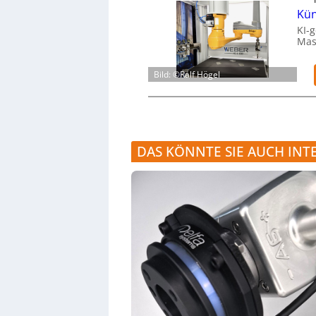
Kün
KI-g
Mas
Bild: ©Ralf Högel
DAS KÖNNTE SIE AUCH INT