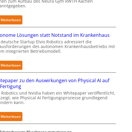
hen zum Aufbau des Neura Gym RWTH Aachen
anntgegeben.
r
h
ä
:
Weiterlesen
l
N
t
e
onome Lösungen statt Notstand im Krankenhaus
S
u
deutsche Startup Elvio Robotics adressiert die
e
r
ausforderungen des autonomen Krankenhausbetriebs mit
c
a
em integrierten Betriebsmodell.
u
R
r
o
:
Weiterlesen
i
b
A
t
o
u
tepaper zu den Auswirkungen von Physical AI auf
y
t
t
 Fertigung
-
i
o
L
 Robotics und Nvidia haben ein Whitepaper veröffentlicht,
c
n
 zeigt, wie Physical AI Fertigungsprozesse grundlegend
e
s
ändern kann.
o
v
e
m
e
r
e
:
Weiterlesen
l
w
L
W
-
e
ö
h
2
i
Roboterbasierte Maschinenautomatisierung