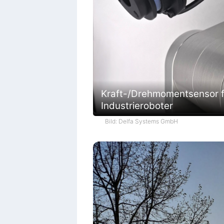
Kraft-/Drehmomentsensor f
Industrieroboter
Bild: Delfa Systems GmbH