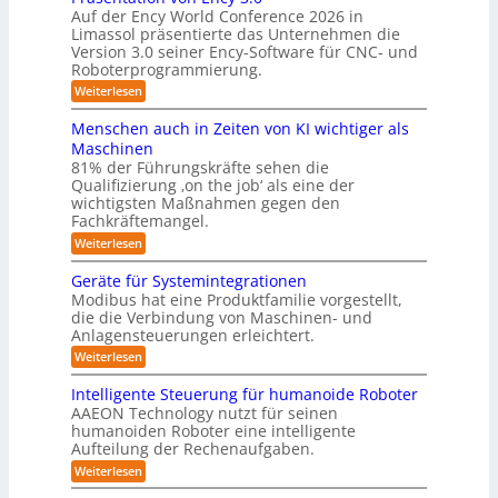
v
e
e
ü
Auf der Ency World Conference 2026 in
e
i
r
r
Limassol präsentierte das Unternehmen die
r
-
a
g
Version 3.0 seiner Ency-Software für CNC- und
S
R
l
Roboterprogrammierung.
s
t
e
e
a
y
:
Weiterlesen
i
i
t
P
c
s
i
n
r
h
Menschen auch in Zeiten von KI wichtiger als
o
t
ä
r
v
n
Maschinen
e
s
o
e
ä
81% der Führungskräfte sehen die
e
n
m
n
u
Qualifizierung ‚on the job‘ als eine der
n
m
-
f
t
wichtigsten Maßnahmen gegen den
i
m
S
a
ü
l
Fachkräftemangel.
c
e
t
i
r
h
:
Weiterlesen
b
i
t
w
M
R
o
ä
i
e
e
n
Geräte für Systemintegrationen
o
r
i
s
n
v
i
Modibus hat eine Produktfamilie vorgestellt,
b
ß
s
o
I
s
die die Verbindung von Maschinen- und
c
c
o
n
c
S
o
Anlagensteuerungen erleichtert.
h
E
t
h
b
e
O
n
:
Weiterlesen
e
i
o
n
c
G
-
r
t
a
k
y
e
B
Intelligente Steuerung für humanoide Roboter
K
u
3
r
o
u
AAEON Technology nutzt für seinen
c
l
.
ä
d
n
h
humanoiden Roboter eine intelligente
0
t
a
e
i
Aufteilung der Rechenaufgaben.
d
e
n
s
n
f
r
L
:
Weiterlesen
Z
s
ü
o
I
o
e
r