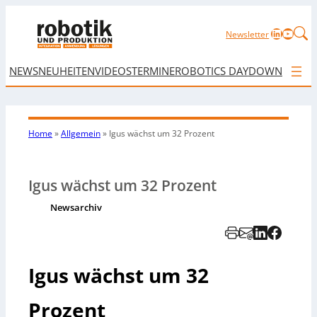
LinkedIn
YouTu
Newsletter
NEWS
NEUHEITEN
VIDEOS
TERMINE
ROBOTICS DAY
DOWNLOAD
Home
»
Allgemein
»
Igus wächst um 32 Prozent
Igus wächst um 32 Prozent
Newsarchiv
Igus wächst um 32
Prozent