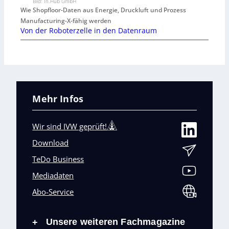
Bild: In.Hub GmbH
Wie Shopfloor-Daten aus Energie, Druckluft und Prozess
Manufacturing-X-fähig werden
Von der Roboterzelle in den Datenraum
Mehr Infos
Wir sind IVW geprüft!
Download
TeDo Business
Mediadaten
Abo-Service
Unsere weiteren Fachmagazine
+