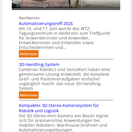
e
Innovationstage Zollernalb
t
r
ä
C
n
Nachbericht
o
d
Automatisierungstreff 2026
b
i
Am 16. und 17. Juni wurde das WTZ-
o
g
Tagungszentrum in Heilbronn zum Treffpunkt
t
für Anwenderinnen und Anwender,
e
Entwicklerinnen und Entwickler sowie
P
Entscheiderinnen und…
o
:
Weiterlesen
l
A
y
3D-Handling-System
u
m
Cambrian Robotics und SensoPart haben eine
t
e
gemeinsame Lösung entwickelt, die komplexe
o
r
Greif- und Positionieraufgaben einfacher
m
l
zugänglich macht: das neue 3D-Handling-
a
System.
a
t
g
:
Weiterlesen
i
e
3
s
r
Kompaktes 3D-Stereo-Kamerasystem für
D
i
Robotik und Logistik
f
-
e
Die 3D-Stereo-mini-Kamera von Basler eignet
ü
H
sich für preissensitive Anwendungen bei
r
r
a
mobilen Robotern, Warehouse-Drohnen und
u
T
n
Automatisierungslösungen.
n