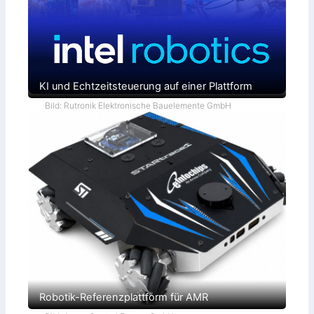
l
ö
s
u
n
g
e
n
KI und Echtzeitsteuerung auf einer Plattform
Bild: Rutronik Elektronische Bauelemente GmbH
Robotik-Referenzplattform für AMR