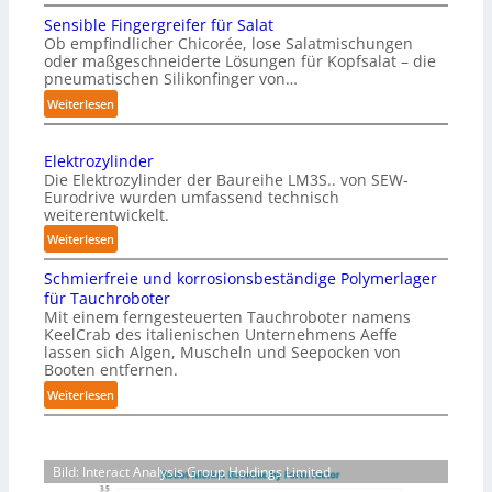
M
Sensible Fingergreifer für Salat
a
Ob empfindlicher Chicorée, lose Salatmischungen
g
oder maßgeschneiderte Lösungen für Kopfsalat – die
a
pneumatischen Silikonfinger von…
z
:
Weiterlesen
i
S
n
e
-
Elektrozylinder
n
B
Die Elektrozylinder der Baureihe LM3S.. von SEW-
s
e
Eurodrive wurden umfassend technisch
i
weiterentwickelt.
l
b
a
:
Weiterlesen
l
d
E
e
Schmierfreie und korrosionsbeständige Polymerlager
u
l
F
für Tauchroboter
n
e
i
Mit einem ferngesteuerten Tauchroboter namens
g
k
n
KeelCrab des italienischen Unternehmens Aeffe
f
t
lassen sich Algen, Muscheln und Seepocken von
g
ü
r
Booten entfernen.
e
r
o
:
Weiterlesen
r
K
z
S
g
a
y
c
r
r
l
h
e
t
i
Bild: Interact Analysis Group Holdings Limited
m
i
o
n