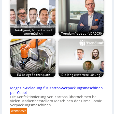
Intelligent, fahrerlos und
unermüdlich
Trendumfrage zur VDA5050
EU belegt Spitzenplatz
Die lang erwartete Lösung?
Magazin-Beladung für Karton-Verpackungsmaschinen
per Cobot
Die Konfektionierung von Kartons übernehmen bei
vielen Markenherstellern Maschinen der Firma Somic
Verpackungsmaschinen.
:
Weiterlesen