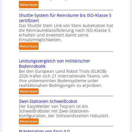
a
d
:
Weiterlesen
g
u
l
K
s
c
i
Shuttle-System für Reinräume bis ISO-Klasse 5
o
t
h
n
zertifiziert
m
r
r
g
Das Shuttle Stein Link von Stein Automation hat
p
e
o
die Reinraumklassifizierung nach ISO-Klasse 5
-
a
f
erhalten und erweitert damit seine
b
S
k
Einsatzmöglichkeiten.
f
o
y
t
2
t
:
Weiterlesen
s
e
0
e
S
t
s
2
r
h
e
3
Leistungsvergleich von militärischer
6
u
m
Bodenrobotik
D
t
Bei den European Land Robot Trials (ELROB)
-
t
2026 trafen sich 21 internationale Teams, um
S
l
ihre unbemannten Bodensysteme unter
t
realitätsnahen Bedingungen zu erproben.
e
e
-
:
Weiterlesen
r
L
S
e
e
Zwei-Stationen-Schweißcobot
y
i
o
Der EasyWelder von Teqram ist ein
s
s
Schweißroboter mit Zwei-Stationen-
-
t
t
Konfiguration, der Stillstandszeiten reduziert.
u
K
e
n
:
Weiterlesen
a
g
m
Z
m
s
w
f
Präsentation von Ency 3.0