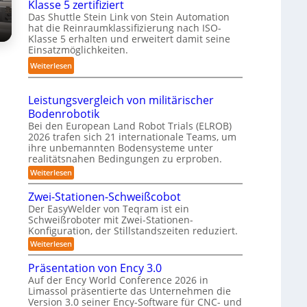
Klasse 5 zertifiziert
r
m
g
h
Das Shuttle Stein Link von Stein Automation
e
p
-
r
hat die Reinraumklassifizierung nach ISO-
f
a
S
Klasse 5 erhalten und erweitert damit seine
o
f
k
y
Einsatzmöglichkeiten.
b
2
t
s
:
o
Weiterlesen
0
e
t
S
t
2
s
e
h
e
6
3
Leistungsvergleich von militärischer
m
u
r
D
Bodenrobotik
t
-
Bei den European Land Robot Trials (ELROB)
t
S
2026 trafen sich 21 internationale Teams, um
l
ihre unbemannten Bodensysteme unter
t
e
realitätsnahen Bedingungen zu erproben.
e
-
:
Weiterlesen
r
L
S
e
e
Zwei-Stationen-Schweißcobot
y
o
i
Der EasyWelder von Teqram ist ein
s
s
-
Schweißroboter mit Zwei-Stationen-
t
t
K
Konfiguration, der Stillstandszeiten reduziert.
u
e
a
n
:
Weiterlesen
m
g
m
Z
s
f
w
e
Präsentation von Ency 3.0
v
e
ü
e
r
Auf der Ency World Conference 2026 in
i
r
r
Limassol präsentierte das Unternehmen die
a
-
g
R
Version 3.0 seiner Ency-Software für CNC- und
S
s
l