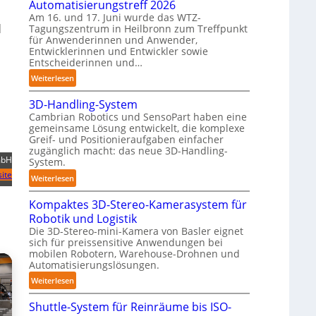
Automatisierungstreff 2026
n
o
Am 16. und 17. Juni wurde das WTZ-
d
b
d
Tagungszentrum in Heilbronn zum Treffpunkt
i
für Anwenderinnen und Anwender,
o
g
Entwicklerinnen und Entwickler sowie
t
e
Entscheiderinnen und…
P
:
Weiterlesen
o
A
l
3D-Handling-System
u
y
Cambrian Robotics und SensoPart haben eine
t
gemeinsame Lösung entwickelt, die komplexe
m
o
Greif- und Positionieraufgaben einfacher
e
m
zugänglich macht: das neue 3D-Handling-
r
a
mbH
System.
l
t
ite
:
Weiterlesen
a
i
3
g
s
Kompaktes 3D-Stereo-Kamerasystem für
D
e
i
Robotik und Logistik
-
r
e
Die 3D-Stereo-mini-Kamera von Basler eignet
H
f
r
sich für preissensitive Anwendungen bei
a
ü
u
mobilen Robotern, Warehouse-Drohnen und
n
r
Automatisierungslösungen.
n
d
T
g
:
Weiterlesen
l
a
s
K
i
u
Shuttle-System für Reinräume bis ISO-
t
o
n
c