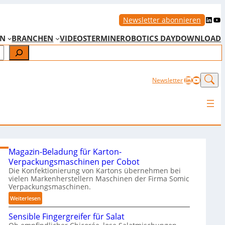
LinkedIn
YouTube
Newsletter abonnieren
EN
BRANCHEN
VIDEOS
TERMINE
ROBOTICS DAY
DOWNLOAD
LinkedIn
YouTub
Newsletter
Magazin-Beladung für Karton-
Verpackungsmaschinen per Cobot
Die Konfektionierung von Kartons übernehmen bei
vielen Markenherstellern Maschinen der Firma Somic
Verpackungsmaschinen.
:
Weiterlesen
M
Sensible Fingergreifer für Salat
a