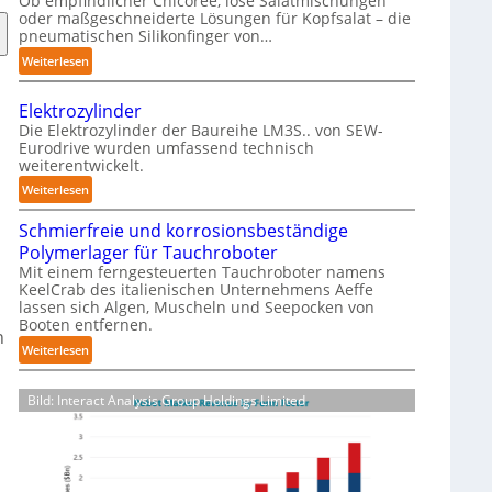
Ob empfindlicher Chicorée, lose Salatmischungen
g
oder maßgeschneiderte Lösungen für Kopfsalat – die
a
pneumatischen Silikonfinger von…
z
:
Weiterlesen
i
S
n
e
-
Elektrozylinder
n
B
Die Elektrozylinder der Baureihe LM3S.. von SEW-
s
Eurodrive wurden umfassend technisch
e
weiterentwickelt.
i
l
b
:
Weiterlesen
a
l
E
d
e
Schmierfreie und korrosionsbeständige
l
u
F
Polymerlager für Tauchroboter
e
n
i
Mit einem ferngesteuerten Tauchroboter namens
k
g
KeelCrab des italienischen Unternehmens Aeffe
n
t
f
lassen sich Algen, Muscheln und Seepocken von
g
r
ü
Booten entfernen.
e
n
o
r
:
Weiterlesen
r
z
K
S
g
y
a
c
r
l
Bild: Interact Analysis Group Holdings Limited
r
h
e
i
t
m
i
n
o
i
f
d
n
e
e
e
-