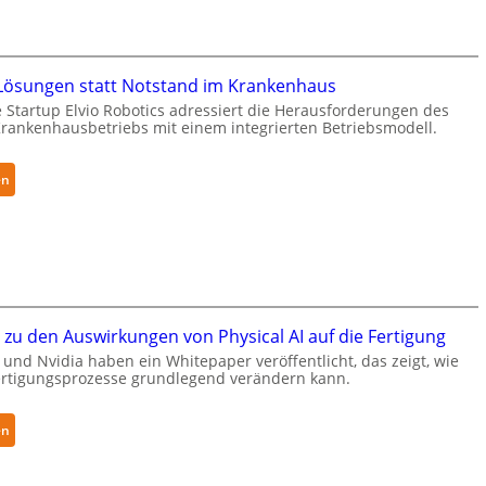
e
S
u
e
r
c
a
ösungen statt Notstand im Krankenhaus
u
R
 Startup Elvio Robotics adressiert die Herausforderungen des
r
o
ankenhausbetriebs mit einem integrierten Betriebsmodell.
i
b
t
o
y
:
en
t
-
A
i
L
u
c
e
t
s
v
o
e
e
n
r
l
o
w
zu den Auswirkungen von Physical AI auf die Fertigung
-
m
e
und Nvidia haben ein Whitepaper veröffentlicht, das zeigt, wie
2
e
i
Fertigungsprozesse grundlegend verändern kann.
-
L
t
Z
ö
e
:
e
s
en
r
W
r
u
t
h
t
n
g