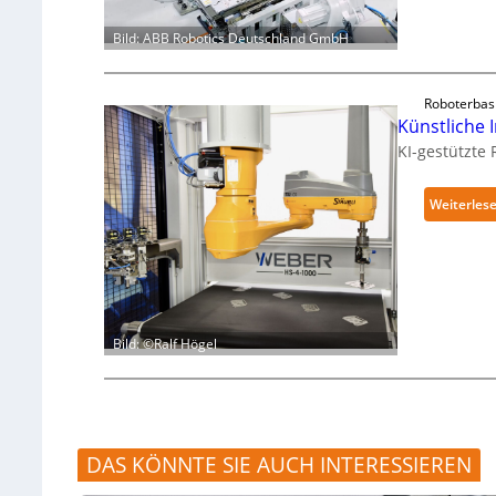
Bild: ABB Robotics Deutschland GmbH
Roboterbas
Künstliche I
KI-gestützte
Weiterles
Bild: ©Ralf Högel
DAS KÖNNTE SIE AUCH INTERESSIEREN