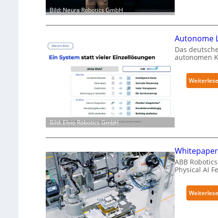
Bild: Neura Robotics GmbH
Autonome L
Das deutsche
autonomen Kr
Weiterles
Bild: Elvio Robotics GmbH
Whitepaper 
ABB Robotics 
Physical AI 
Weiterles