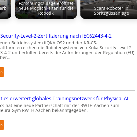
Forschungszulage eröffnet
erb
neue Möglichkeiten für die
Scara-Roboter in
Robotik
Spritzgussanlage
 Security-Level-2-Zertifizierung nach IEC62443-4-2
euen Betriebssystem iiQKA.OS2 und der KR-C5-
attform erreichen die Robotersysteme von Kuka Security Level 2
3-4-2 und erfüllen bereits die Anforderungen der Regulation (EU)
yber…
:
en
K
u
k
a
ics erweitert globales Trainingsnetzwerk für Physical AI
e
cs hat eine neue Partnerschaft mit der RWTH Aachen zum
Neura Gym RWTH Aachen bekanntgegeben.
r
h
ä
:
en
l
N
t