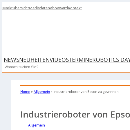
Marktübersicht
Mediadaten
Abo
Award
Kontakt
NEWS
NEUHEITEN
VIDEOS
TERMINE
ROBOTICS DA
Search
Home
»
Allgemein
»
Industrieroboter von Epson zu gewinnen
Industrieroboter von Eps
Allgemein