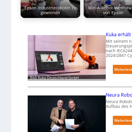
Epson Industrieroboter zu
Win-A-Robot-Wettbew
gewinnen
von Epson
Kuka erhält
Mit seinem n
Steuerungspl
nach IEC6244
2024/2847 C
Weiterles
Bild: Kuka Deutschland GmbH
Neura Robot
Neura Roboti
Aufbau des 
Weiterles