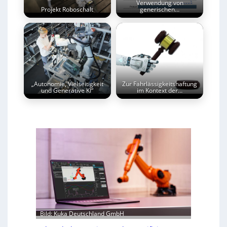
Verwendung von
Projekt Roboschalt
generischen…
„Autonomie, Vielseitigkeit
Zur Fahrlässigkeitshaftung
und Generative KI“
im Kontext der…
Bild: Kuka Deutschland GmbH