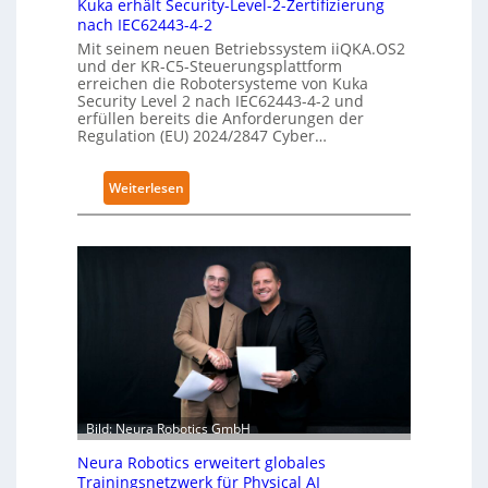
Kuka erhält Security-Level-2-Zertifizierung
nach IEC62443-4-2
Mit seinem neuen Betriebssystem iiQKA.OS2
und der KR-C5-Steuerungsplattform
erreichen die Robotersysteme von Kuka
Security Level 2 nach IEC62443-4-2 und
erfüllen bereits die Anforderungen der
Regulation (EU) 2024/2847 Cyber…
:
Weiterlesen
K
u
k
a
e
r
h
ä
l
t
Bild: Neura Robotics GmbH
S
e
Neura Robotics erweitert globales
Trainingsnetzwerk für Physical AI
c