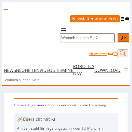
LinkedIn
YouTube
Newsletter abonnieren
Search
LinkedIn
YouTub
Newsletter
ROBOTICS
NEWS
NEUHEITEN
VIDEOS
TERMINE
DOWNLOAD
DAY
Search
Home
»
Allgemein
»
Kontinuumrobotik für die Forschung
Übersicht mit KI
Am Lehrstuhl für Regelungstechnik der TU München