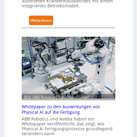
autonomen Krankenhausbetriebs mit einem
e
z
integrierten Betriebsmodell.
i
i
t
e
:
Weiterlesen
e
r
A
r
u
u
t
n
t
g
g
o
l
n
n
o
a
o
b
c
m
a
h
e
l
I
L
e
E
ö
s
C
s
T
6
u
Bild: ABB Robotics Deutschland GmbH
r
2
n
a
4
Whitepaper zu den Auswirkungen von
g
i
Physical AI auf die Fertigung
4
e
n
ABB Robotics und Nvidia haben ein
3
n
i
Whitepaper veröffentlicht, das zeigt, wie
-
Physical AI Fertigungsprozesse grundlegend
s
n
4
verändern kann.
t
g