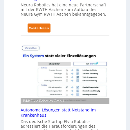
Neura Robotics hat eine neue Partnerschaft
u
mit der RWTH Aachen zum Aufbau des
r
Neura Gym RWTH Aachen bekanntgegeben.
i
t
:
Weiterlesen
y
N
-
e
L
u
e
r
v
a
e
R
l
o
-
b
2
o
-
t
Z
i
e
Bild: Elvio Robotics GmbH
c
r
s
t
Autonome Lösungen statt Notstand im
e
i
Krankenhaus
r
f
Das deutsche Startup Elvio Robotics
w
adressiert die Herausforderungen des
i