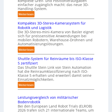
komplexe Greif- und Positionieraufgaben
m
r
einfacher zugänglich macht: das neue 3D-
a
l
Handling-System.
t
a
:
Weiterlesen
i
g
3
s
e
Kompaktes 3D-Stereo-Kamerasystem für
D
i
r
Robotik und Logistik
-
e
Die 3D-Stereo-mini-Kamera von Basler eignet
f
H
sich für preissensitive Anwendungen bei
r
ü
a
mobilen Robotern, Warehouse-Drohnen und
u
r
n
Automatisierungslösungen.
n
T
d
:
Weiterlesen
g
a
l
K
s
u
i
Shuttle-System für Reinräume bis ISO-Klasse
o
t
c
n
5 zertifiziert
m
r
h
g
Das Shuttle Stein Link von Stein Automation
p
e
r
hat die Reinraumklassifizierung nach ISO-
-
a
f
o
Klasse 5 erhalten und erweitert damit seine
S
k
Einsatzmöglichkeiten.
f
b
y
t
2
o
:
Weiterlesen
s
e
0
t
S
t
s
2
e
h
e
3
Leistungsvergleich von militärischer
6
r
u
m
Bodenrobotik
D
t
Bei den European Land Robot Trials (ELROB)
-
t
2026 trafen sich 21 internationale Teams, um
S