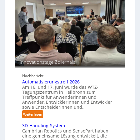
r
e
m
r
a
s
o
s
T
s
c
e
i
h
a
o
i
c
n
n
h
s
e
b
e
n
e
n
p
s
Innovationstage Zollernalb
e
t
r
ä
C
Nachbericht
n
Automatisierungstreff 2026
o
d
Am 16. und 17. Juni wurde das WTZ-
b
i
Tagungszentrum in Heilbronn zum
o
Treffpunkt für Anwenderinnen und
g
t
Anwender, Entwicklerinnen und Entwickler
e
sowie Entscheiderinnen und…
P
:
Weiterlesen
o
A
l
3D-Handling-System
u
y
Cambrian Robotics und SensoPart haben
t
m
eine gemeinsame Lösung entwickelt, die
o
e