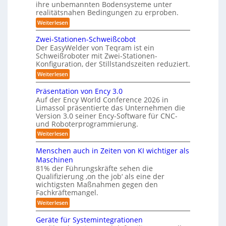
l
ihre unbemannten Bodensysteme unter
t
realitätsnahen Bedingungen zu erproben.
e
e
-
:
Weiterlesen
r
L
S
e
e
Zwei-Stationen-Schweißcobot
y
i
o
Der EasyWelder von Teqram ist ein
s
s
Schweißroboter mit Zwei-Stationen-
-
t
t
Konfiguration, der Stillstandszeiten reduziert.
u
K
e
n
:
Weiterlesen
a
g
m
Z
m
s
w
f
Präsentation von Ency 3.0
v
e
e
ü
Auf der Ency World Conference 2026 in
e
i
r
r
Limassol präsentierte das Unternehmen die
r
-
a
g
Version 3.0 seiner Ency-Software für CNC-
S
R
l
und Roboterprogrammierung.
s
t
e
e
a
y
:
Weiterlesen
i
i
t
P
c
s
i
n
r
h
Menschen auch in Zeiten von KI wichtiger als
o
t
ä
r
v
n
Maschinen
e
s
o
e
ä
81% der Führungskräfte sehen die
e
n
m
n
u
Qualifizierung ‚on the job‘ als eine der
n
m
-
f
t
wichtigsten Maßnahmen gegen den
i
m
S
a
ü
l
Fachkräftemangel.
c
e
t
i
r
h
:
Weiterlesen
b
i
t
w
M
R
o
ä
i
e
e
n
Geräte für Systemintegrationen
o
r
i
s
n
v