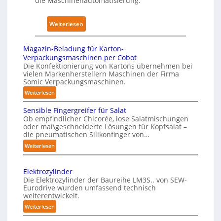
die Maschinenautomatisierung.
i
a
I
r
u
:
Weiterlesen
k
s
K
u
ü
n
Magazin-Beladung für Karton-
n
g
Verpackungsmaschinen per Cobot
s
Die Konfektionierung von Kartons übernehmen bei
e
vielen Markenherstellern Maschinen der Firma
t
n
Somic Verpackungsmaschinen.
l
v
:
Weiterlesen
i
o
M
c
n
Sensible Fingergreifer für Salat
a
h
P
Ob empfindlicher Chicorée, lose Salatmischungen
g
oder maßgeschneiderte Lösungen für Kopfsalat –
e
h
a
die pneumatischen Silikonfinger von…
I
y
z
:
Weiterlesen
n
s
i
S
t
n
i
e
-
e
c
Elektrozylinder
n
B
l
Die Elektrozylinder der Baureihe LM3S.. von SEW-
a
s
e
Eurodrive wurden umfassend technisch
l
l
i
weiterentwickelt.
l
i
A
b
a
:
Weiterlesen
g
I
l
d
E
e
e